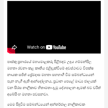
පාස්කු ප්‍රහාරයේ මහමොළකරු පිළිබඳව උදය ගම්මන්පිල
මහතා රචනා කළ කෘතිය එළිදැක්වීමේ අවස්ථාවට විපක්ෂ
නායක සජිත් ප්‍රේමදාස මහතා සහභාගී වීම සම්බන්ධයෙන්
පැන නැගී ඇති ආන්දෝලනය, ප්‍රධාන පෙළේ මාධ්‍ය ජාලයක්
වන සිරස නාලිකාව හිතාමතා දැමූ දේශපාලන ඇමක් බව චරිත්
අබේසිංහ මහතා පවසනවා.
මෙම සිදුවීම සම්බන්ධයෙන් අන්තර්ජාල නාලිකාවක