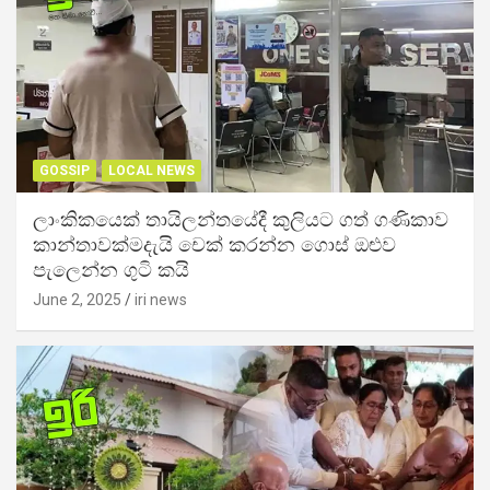
GOSSIP
LOCAL NEWS
ලාංකිකයෙක් තායිලන්තයේදී කුලියට ගත් ගණිකාව
කාන්තාවක්මදැයි චෙක් කරන්න ගොස් ඔළුව
පැලෙන්න ගුටි කයි
June 2, 2025
iri news