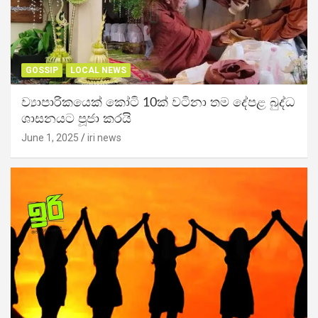
GOSSIP
LOCAL NEWS
ව්‍යාපාරිකයෙක් කෝටි 10ක් වටිනා තම දේපළ බුද්ධ
ශාසනයට පූජා කරයි
June 1, 2025
iri news