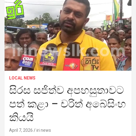
LOCAL NEWS
සිරස සජිත්ව අපහසුතාවට
පත් කළා – චරිත් අබේසිංහ
කියයි
April 7, 2026
iri news