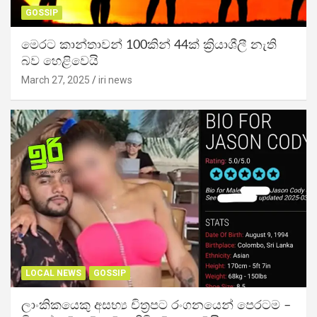
GOSSIP
මෙරට කාන්තාවන් 100කින් 44ක් ක්‍රියාශීලී නැති
බව හෙළිවෙයි
March 27, 2025
iri news
LOCAL NEWS
GOSSIP
ලාංකිකයෙකු අසභ්‍ය චිත්‍රපට රංගනයෙන් පෙරටම –