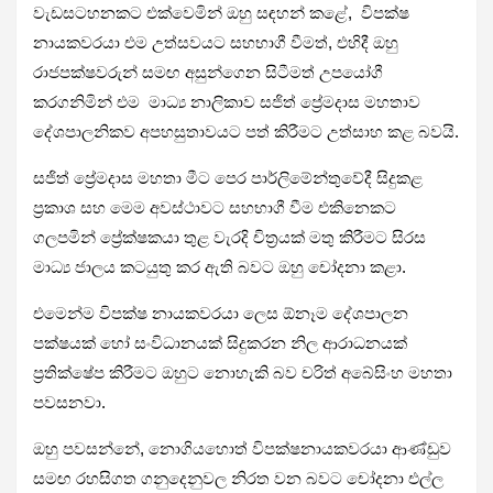
වැඩසටහනකට එක්වෙමින් ඔහු සඳහන් කළේ, විපක්ෂ
නායකවරයා එම උත්සවයට සහභාගී වීමත්, එහිදී ඔහු
රාජපක්ෂවරුන් සමඟ අසුන්ගෙන සිටීමත් උපයෝගී
කරගනිමින් එම මාධ්‍ය නාලිකාව සජිත් ප්‍රේමදාස මහතාව
දේශපාලනිකව අපහසුතාවයට පත් කිරීමට උත්සාහ කළ බවයි.
සජිත් ප්‍රේමදාස මහතා මීට පෙර පාර්ලිමේන්තුවේදී සිදුකළ
ප්‍රකාශ සහ මෙම අවස්ථාවට සහභාගී වීම එකිනෙකට
ගලපමින් ප්‍රේක්ෂකයා තුළ වැරදි චිත්‍රයක් මතු කිරීමට සිරස
මාධ්‍ය ජාලය කටයුතු කර ඇති බවට ඔහු චෝදනා කළා.
එමෙන්ම විපක්ෂ නායකවරයා ලෙස ඕනෑම දේශපාලන
පක්ෂයක් හෝ සංවිධානයක් සිදුකරන නිල ආරාධනයක්
ප්‍රතික්ෂේප කිරීමට ඔහුට නොහැකි බව චරිත් අබේසිංහ මහතා
පවසනවා.
ඔහු පවසන්නේ, නොගියහොත් විපක්ෂනායකවරයා ආණ්ඩුව
සමඟ රහසිගත ගනුදෙනුවල නිරත වන බවට චෝදනා එල්ල