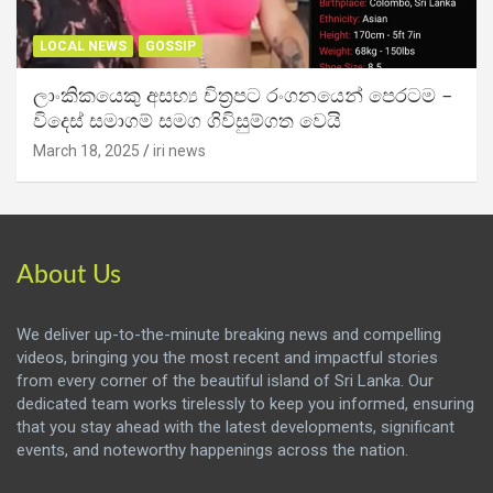
LOCAL NEWS
GOSSIP
ලාංකිකයෙකු අසභ්‍ය චිත්‍රපට රංගනයෙන් පෙරටම –
විදෙස් සමාගම් සමග ගිවිසුම්ගත වෙයි
March 18, 2025
iri news
About Us
We deliver up-to-the-minute breaking news and compelling
videos, bringing you the most recent and impactful stories
from every corner of the beautiful island of Sri Lanka. Our
dedicated team works tirelessly to keep you informed, ensuring
that you stay ahead with the latest developments, significant
events, and noteworthy happenings across the nation.