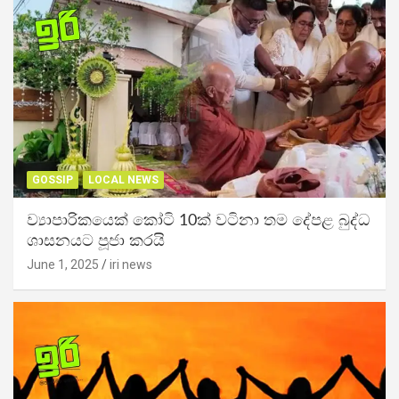
GOSSIP
LOCAL NEWS
ව්‍යාපාරිකයෙක් කෝටි 10ක් වටිනා තම දේපළ බුද්ධ
ශාසනයට පූජා කරයි
June 1, 2025
iri news