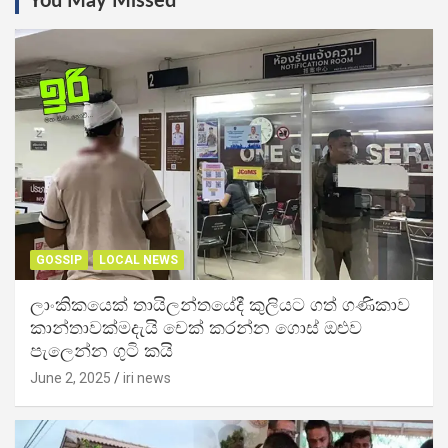
You May Missed
GOSSIP
LOCAL NEWS
ලාංකිකයෙක් තායිලන්තයේදී කුලියට ගත් ගණිකාව
කාන්තාවක්මදැයි චෙක් කරන්න ගොස් ඔළුව
පැලෙන්න ගුටි කයි
June 2, 2025
iri news