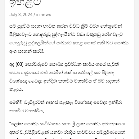
ඉහළට
July 3, 2024
iri news
සම සුදුවීම සඳහා භාවිත කරන විවිධ ක්‍රීම් වර්ග හේතුවෙන්
පිළිකාවලට ගොදුරුවූ පුද්ගලයින්ට වඩා වකුගඩු රෝගවලට
ගොදුරුවූ පුද්ගලයින්ගේ සංඛ්‍යාව ඉහළ ගොස් ඇති බව සෞඛ්‍ය
අංශ සඳහන් කරයි.
අද (03) පෙරවරුවේ සෞඛ්‍ය ප්‍රවර්ධන කාර්යංශයේ පැවති
මාධ්‍ය හමුවකට එක් වෙමින් ජාතික රෝහල් සම පිළිබඳ
විශේෂඥ වෛද්‍ය ඉන්දිරා කහවිට මහත්මිය ඒ බව සඳහන්
කළාය.
මෙහිදී වැඩිදුරටත් අදහස් පළකළ විශේෂඥ වෛද්‍ය ඉන්දිරා
කහවිට මහත්මිය,
“ලෝක සෞඛ්‍ය සංවිධානය සහා ශ්‍රී ලංක සෞඛ්‍ය අමාත්‍යාංශය
අතර වැඩපිළිවෙළක් යනවා රසදිය පාවිච්චිය සම්පූර්ණයෙන්