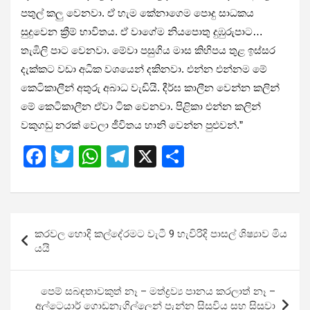
පතුල් කලු වෙනවා. ඒ හැම කේනාගෙම පොදු සාධකය
සුදුවෙන ක්‍රීම් භාවිතය. ඒ වාගේම නියපොතු දුඹුරුපාට…
තැඹිලි පාට වෙනවා. මේවා පසුගිය මාස කිහිපය තුළ ඉස්සර
දැක්කට වඩා අධික වශයෙන් දකිනවා. එන්න එන්නම මේ
කෙටිකාලීන් අතුරු අබාධ වැඩියි. දීර්ඝ කාලීන වෙන්න කලින්
මේ කෙටිකාලීන ඒවා ටික වෙනවා. පිළිකා එන්න කලින්
වකුගඩු නරක් වෙලා ජීවිතය හානි වෙන්න පුළුවන්.”
F
T
W
T
X
S
a
wi
h
el
h
ce
tt
at
e
ar
b
er
s
gr
e
Post
කරවල හොදි කල්දේරමට වැටී 9 හැවිරිදි පාසල් ශිෂ්‍යාව මිය
o
A
a
navigation
යයි
o
p
m
k
p
පෙම් සබඳතාවකුත් නෑ – මත්ද්‍රව්‍ය පානය කරලාත් නෑ –
අල්ටෙයාර් ගොඩනැගිල්ලෙන් පැන්න සිසුවිය සහ සිසුවා