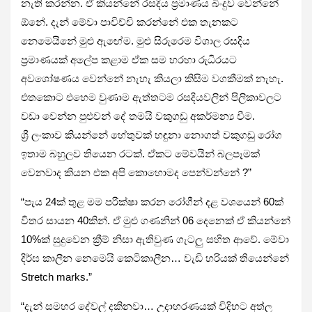
නැති කරන්න. ඒ කියන්නේ රසදිය ප්‍රමාණය බිංදුව වෙන්නේ
ඕනේ. දැන් මේවා පාවිච්චි කරන්නේ එක තැනකට
නෙමෙයිනේ මුළු ඇඟේම. මුළු සිරුරෙම විශාල රසදිය
ප්‍රමාණයක් අලේප කළාම ඒක සම හරහා රුධිරයට
අවශෝෂණය වෙන්නේ නැහැ කියලා කිසිම වගකීමක් නැහැ.
එතකොට එහෙම වුණාම ඇත්තටම රසදියවලින් පිලිකාවලට
වඩා වෙන්න පුළුවන් දේ තමයි වකුගඩු අකර්මන්‍ය වීම.
ශ්‍රී ලංකාව කියන්නේ හේතුවක් හඳුනා නොගත් වකුගඩු රෝග
ඉතාම බහුලව තියෙන රටක්. ඒකට මේවයින් බලපෑමක්
වෙනවාද කියන එක අපි කොහොමද පෙන්වන්නේ ?”
“පැය 24ක් තුළ මම පරික්ෂා කරන රෝගීන් දළ වශයෙන් 60ක්
විතර සායන 40කින්. ඒ මුළු ගණනින් 06 දෙනෙක් ඒ කියන්නේ
10%ක් සුදුවෙන ක්‍රීම් නිසා ඇතිවුණ ගැටලු සහිත ආවේ. මේවා
දිර්ඝ කාලීන නෙමෙයි කෙටිකාලීන… වැඩි හරියක් තියෙන්නේ
Stretch marks.”
“දැන් සමහර දේවල් දකිනවා… උදාහරණයක් විදිහට අත්ල