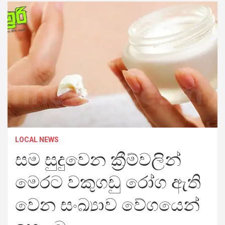
LOCAL NEWS
සම සුදුවෙන ක්‍රීම්වලින්
මෙරට වකුගඩු රෝග ඇති
වෙන සංඛ්‍යාව වේගයෙන්