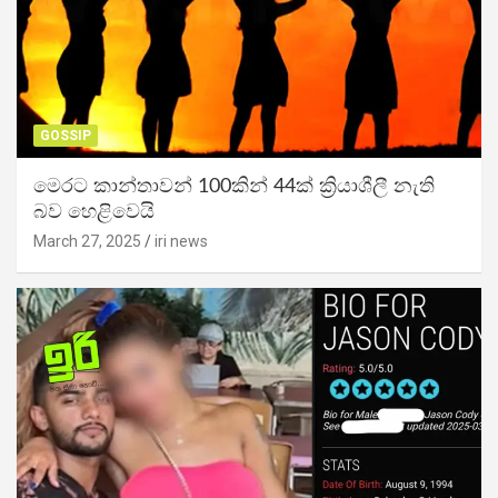
GOSSIP
මෙරට කාන්තාවන් 100කින් 44ක් ක්‍රියාශීලී නැති
බව හෙළිවෙයි
March 27, 2025
iri news