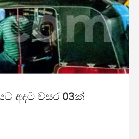
යට අදට වසර 03ක්