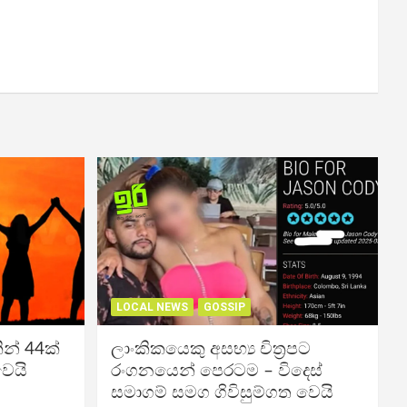
LOCAL NEWS
GOSSIP
න් 44ක්
ලාංකිකයෙකු අසභ්‍ය චිත්‍රපට
වෙයි
රංගනයෙන් පෙරටම – විදෙස්
සමාගම් සමග ගිවිසුම්ගත වෙයි