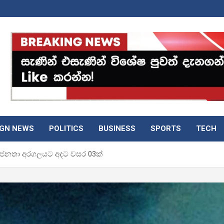
IGN NEWS
POLITICS
BUSINESS
SPORTS
TECH
නූ ජනතා අරගලයට අදට වසර 03ක්