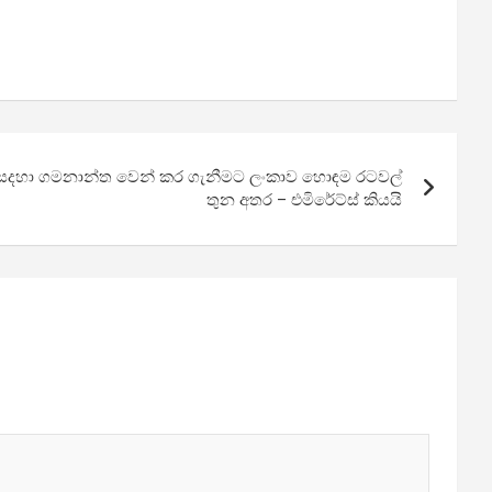
 සදහා ගමනාන්ත වෙන් කර ගැනීමට ලංකාව හොඳම රටවල්
තුන අතර – එමිරේට්ස් කියයි