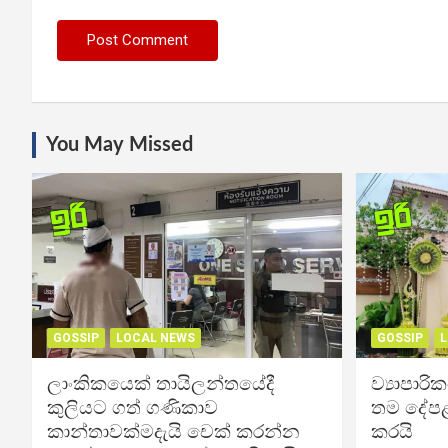
You May Missed
GOSSIP
LOCAL NEWS
GOSSIP
L
ලාංකිකයෙක් තායිලන්තයේදී
ව්‍යාපාර
කුලියට ගත් ගණිකාව
තම දේපළ
කාන්තාවක්මදැයි චෙක් කරන්න
කරයි