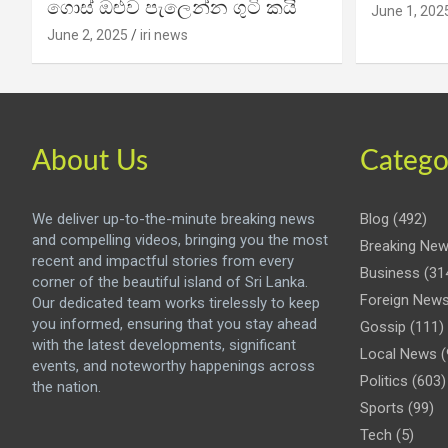
ගොස් ඔළුව පැලෙන්න ගුටි කයි
June 1, 202
June 2, 2025
iri news
About Us
Catego
We deliver up-to-the-minute breaking news
Blog
(492)
and compelling videos, bringing you the most
Breaking Ne
recent and impactful stories from every
Business
(31
corner of the beautiful island of Sri Lanka.
Foreign New
Our dedicated team works tirelessly to keep
you informed, ensuring that you stay ahead
Gossip
(111)
with the latest developments, significant
Local News
(
events, and noteworthy happenings across
Politics
(603)
the nation.
Sports
(99)
Tech
(5)