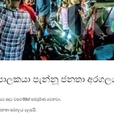
ම පාලකයා පැන්නූ ජනතා අරගල
යට අදට වසර 03ක් සම්පූර්ණ වෙනවා.
 ජනතා අරගලය ලෙසයි.