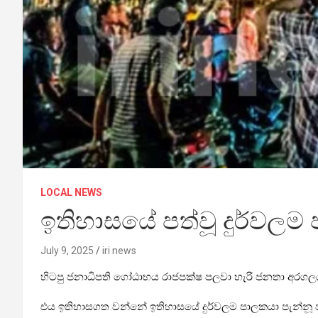
LOCAL NEWS
ඉතිහාසයේ පත්වූ දුර්වල
July 9, 2025
iri news
හිටපු ජනාධිපති ගෝඨාභය රාජපක්ෂ පලවා හැරි ජනතා අරගල
එය ඉතිහාසගත වන්නේ ඉතිහාසයේ දුර්වලම පාලකයා පැන්නූ