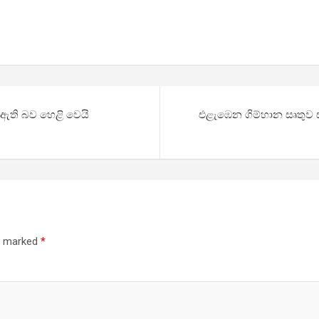
න ඇති බව හෙළි වෙයි
එළැඹෙන ගිම්හාන සෘතුව
re marked
*