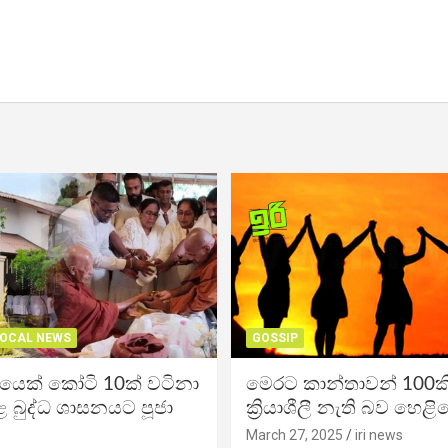
OCAL NEWS
GOSSIP
ිකයෙක් කෝටි 10ක් වටිනා
මෙරට කාන්තාවන් 100කි
 බුද්ධ ශාසනයට පූජා
ක්‍රියාශීලී නැති බව හෙළි
March 27, 2025
iri news