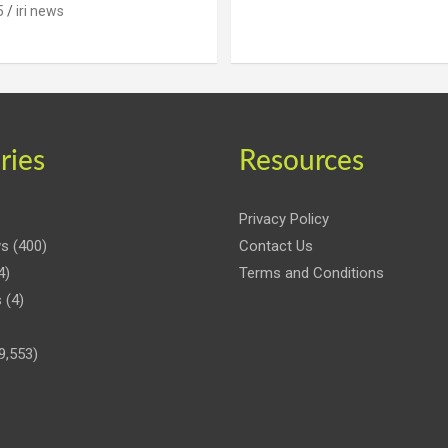
5
iri news
ries
Resources
Privacy Policy
ws
(400)
Contact Us
4)
Terms and Conditions
s
(4)
9,553)