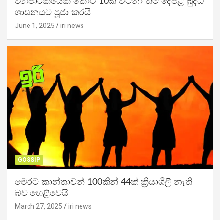
ව්‍යාපාරිකයෙක් කෝටි 10ක් වටිනා තම දේපළ බුද්ධ
ශාසනයට පූජා කරයි
June 1, 2025
iri news
GOSSIP
මෙරට කාන්තාවන් 100කින් 44ක් ක්‍රියාශීලී නැති
බව හෙළිවෙයි
March 27, 2025
iri news