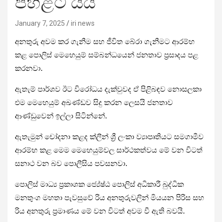
පහළට යයි
January 7, 2025
iri news
අනතුරු අවම කර ගැනීම සහ ජීවිත බේරා ගැනීමට ආරම්භ
කළ පොලිස් මෙහෙයුම් සම්බන්ධයෙන් ජනතාව ප්‍රසාදය පළ
කරනවා.
ඇතැම් පාර්ශව ඊට විරෝධය දැක්වුවද ඒ පිළිබඳව නොසලකා
එම මෙහෙයුම් අඛණ්ඩව සිදු කරන ලෙසයි ජනතාව
ආණ්ඩුවෙන් ඉල්ලා සිටින්නේ.
ඇතැමුන් චෝදනා කළද ක්ලීන් ශ්‍රී ලංකා ව්‍යාපෘතියට සමගාමීව
ආරම්භ කළ මෙම මෙහෙයුම්වල සාර්ථකත්වය මේ වන විටත්
සනාථ වන බව පොලීසිය පවසනවා.
පොලිස් මාධ්‍ය ප්‍රකාශක ජ්‍යේෂ්ඨ පොලිස් අධිකාරී බුද්ධික
මනතුංග මහතා පැවසුවේ රිය අනතුරුවලින් මියයන පිරිස සහ
රිය අනතුරු ප්‍රමාණය මේ වන විටත් අවම වී ඇති බවයි.