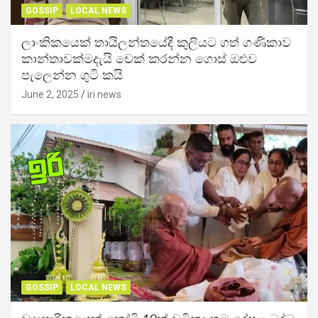
GOSSIP
LOCAL NEWS
ලාංකිකයෙක් තායිලන්තයේදී කුලියට ගත් ගණිකාව
කාන්තාවක්මදැයි චෙක් කරන්න ගොස් ඔළුව
පැලෙන්න ගුටි කයි
June 2, 2025
iri news
GOSSIP
LOCAL NEWS