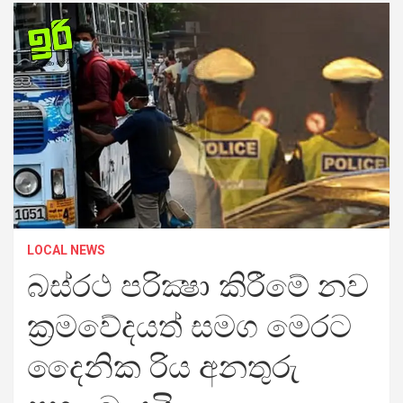
LOCAL NEWS
බස්රථ පරික්‍ෂා කිරීමේ නව
ක්‍රමවේදයත් සමග මෙරට
දෛනික රිය අනතුරු