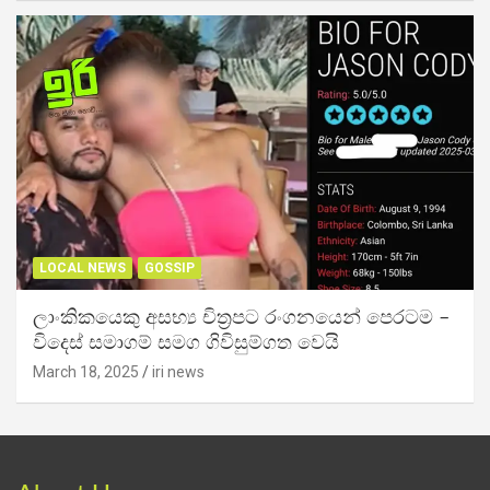
LOCAL NEWS
GOSSIP
ලාංකිකයෙකු අසභ්‍ය චිත්‍රපට රංගනයෙන් පෙරටම –
විදෙස් සමාගම් සමග ගිවිසුම්ගත වෙයි
March 18, 2025
iri news