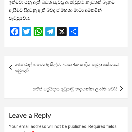
ඉක්මවා යනු ඇති බවත් පැවසූ ආණ්ඩුවට නැවතත් බැනුම්
ඇසීමට සිදුවනු ඇති බවද ඒ මහතා මාධ්‍ය අමතමින්
පැවසුවේය.
F
T
W
T
X
S
a
wi
h
el
h
ce
tt
at
e
ar
b
er
s
gr
e
Post
ජෙනරාල් ශවේන්ද්‍ර සිල්වා දශක 4ක සක්‍රිය හමුදා සේවයට
o
A
a
navigation
සමුදෙයි
o
p
m
k
p
සජිත් ප්‍රේමදාස අඩුපාඩු හදාගන්න ලෑස්ති වෙයි
Leave a Reply
Your email address will not be published.
Required fields