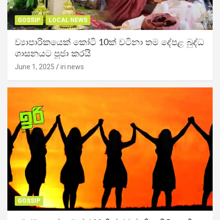
GOSSIP
LOCAL NEWS
ව්‍යාපාරිකයෙක් කෝටි 10ක් වටිනා තම දේපළ බුද්ධ
ශාසනයට පූජා කරයි
June 1, 2025
iri news
GOSSIP