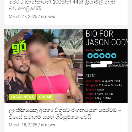
මෙරට කාන්තාවන් 100කින් 44ක් ක්‍රියාශීලී නැති
බව හෙළිවෙයි
March 27, 2025
iri news
LOCAL NEWS
GOSSIP
ලාංකිකයෙකු අසභ්‍ය චිත්‍රපට රංගනයෙන් පෙරටම –
විදෙස් සමාගම් සමග ගිවිසුම්ගත වෙයි
March 18, 2025
iri news