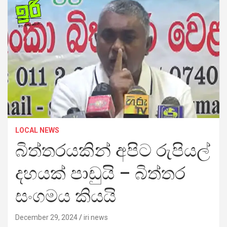
LOCAL NEWS
බිත්තරයකින් අපිට රුපියල්
දහයක් පාඩුයි – බිත්තර
සංගමය කියයි
December 29, 2024
iri news