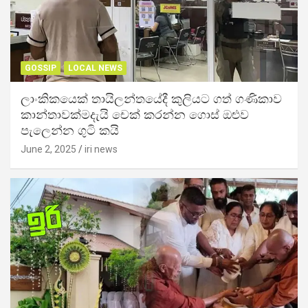
GOSSIP
LOCAL NEWS
ලාංකිකයෙක් තායිලන්තයේදී කුලියට ගත් ගණිකාව
කාන්තාවක්මදැයි චෙක් කරන්න ගොස් ඔළුව
පැලෙන්න ගුටි කයි
June 2, 2025
iri news