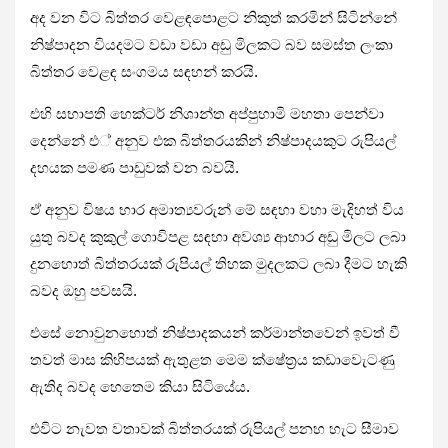
අද වන විට බිත්තර වෙළඳපොළට නිකුත් කරමින් සිටින්නේ
නිෂ්පාදන වියදමට වඩා වඩා අඩු මිලකට බව සමස්ත ලංකා
බිත්තර වෙළඳ සංගමය සඳහන් කරයි.
එහි සභාපති හෙක්ටර් නිශාන්ත අප්පුහාමි මහතා පෙන්වා
දෙන්නේ එ් අනුව එක බිත්තරයකින් නිෂ්පාදයකුට රුපියල්
දහයක පමණ පාඩුවක් වන බවයි.
ඒ අනුව විෂය භාර අමාත්‍යවරුන් මේ සඳහා වහා මැදිහත් විය
යුතු බවද කුකුල් ගොවිපළ සඳහා අවශ්‍ය ආහාර අඩු මිලට ලබා
දුනහොත් බිත්තරයක් රුපියල් තිහක මුදලකට ලබා දීමට හැකි
බවද ඔහු පවසයි.
එසේ නොවුනහොත් නිෂ්පාදකයන් කර්මාන්තවෙන් ඉවත් වී
තවත් මාස කිහිපයක් ඇතුළත මෙම ක්ෂේත්‍රය කඩාවැෙටණු
ඇතිද බවද හෙතෙම කියා සිටියේය.
එවිට නැවත වතාවක් බිත්තරයක් රුපියල් පනහ හැට සීමාව