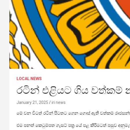
LOCAL NEWS
රටින් එළියට ගිය වත්කම
January 21, 2025
iri news
මේ වන විටත් රටින් පිටතට ගෙන ගොස් ඇති වත්කම් රාජසන්
එම පනත් කෙටුම්පත ගැසට් පත්‍ර යේ පළ කිරිමටත් පසුව අනුමැත