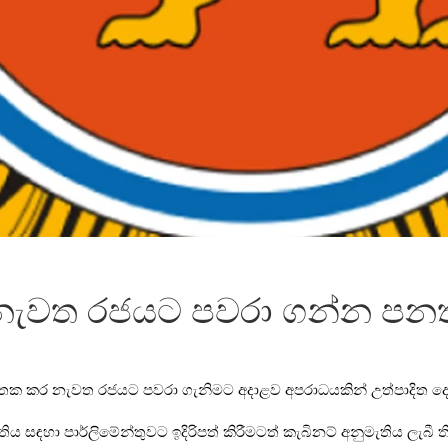
් නැවත රජයට පවරා ගන්න පනත
තක කර නැවත රජයට පවරා ගැනිමට අදාළව අපරාධයකින් උත්පාදිත දෙය 
ිය සඳහා පාර්ලිමේන්තුවට ඉදිරිපත් කිරීමටත් කැබිනට් අනුමැතිය ලැබී ත