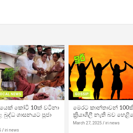
OCAL NEWS
GOSSIP
ිකයෙක් කෝටි 10ක් වටිනා
මෙරට කාන්තාවන් 100කි
 බුද්ධ ශාසනයට පූජා
ක්‍රියාශීලී නැති බව හෙළි
March 27, 2025
iri news
5
iri news