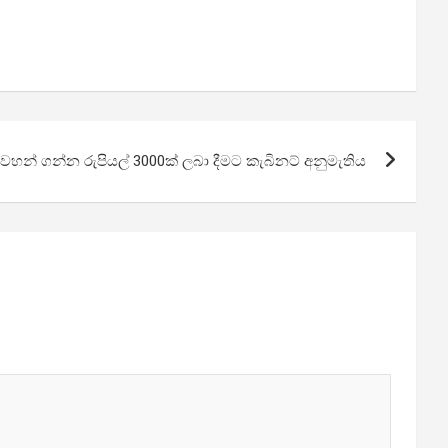
පාවහන් ගන්න රුපියල් 3000ක් ලබා දීමට කැබිනට් අනුමැතිය