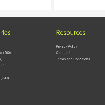
ries
Resources
Privacy Policy
ws
(400)
Contact Us
4)
Terms and Conditions
s
(4)
9,540)