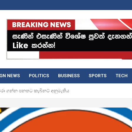
IGN NEWS
POLITICS
BUSINESS
SPORTS
TECH
වරා ගන්න පනතට කැබිනට් අනුමැතිය