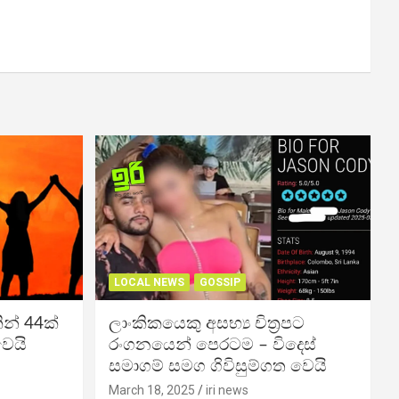
LOCAL NEWS
GOSSIP
න් 44ක්
ලාංකිකයෙකු අසභ්‍ය චිත්‍රපට
වෙයි
රංගනයෙන් පෙරටම – විදෙස්
සමාගම් සමග ගිවිසුම්ගත වෙයි
March 18, 2025
iri news