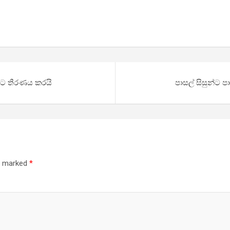
ීමට තීරණය කරයි
පාසල් සිසුන්ට 
re marked
*