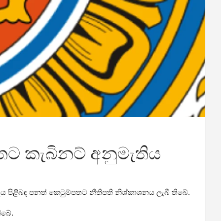
ට කැබිනට් අනුමැතිය
පිළිබඳ පනත් කෙටුම්පතට නීතිපති නිශ්කාශනය ලැබී තිබේ.
ිබේ.