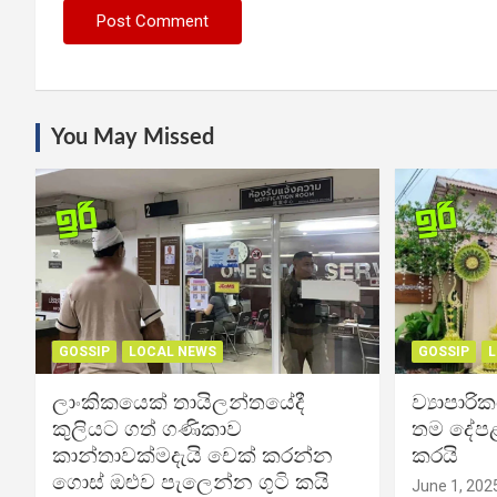
You May Missed
GOSSIP
LOCAL NEWS
GOSSIP
L
ලාංකිකයෙක් තායිලන්තයේදී
ව්‍යාපාර
කුලියට ගත් ගණිකාව
තම දේපළ
කාන්තාවක්මදැයි චෙක් කරන්න
කරයි
ගොස් ඔළුව පැලෙන්න ගුටි කයි
June 1, 202