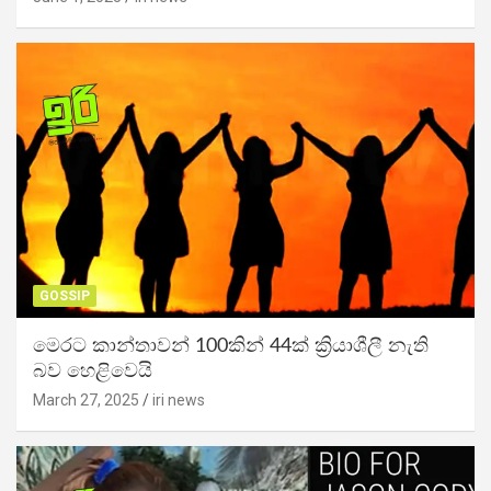
GOSSIP
මෙරට කාන්තාවන් 100කින් 44ක් ක්‍රියාශීලී නැති
බව හෙළිවෙයි
March 27, 2025
iri news