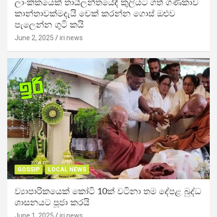
ලාංකිකයෙක් තායිලන්තයේදී කුලියට ගත් ගණිකාව
කාන්තාවක්මදැයි චෙක් කරන්න ගොස් ඔළුව
පැලෙන්න ගුටි කයි
June 2, 2025
iri news
GOSSIP
LOCAL NEWS
ව්‍යාපාරිකයෙක් කෝටි 10ක් වටිනා තම දේපළ බුද්ධ
ශාසනයට පූජා කරයි
June 1, 2025
iri news