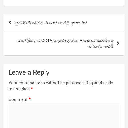
ce
tt
at
e
ar
b
er
s
gr
e
Post
නුවරඑළියේ බස් රථයක් පෙරළී අනතුරක්
o
A
a
navigation
o
p
m
පොලිසිවලට CCTV කැමරා දාන්න – මානව කොමිසම
k
p
නිර්දේශ කරයි
Leave a Reply
Your email address will not be published.
Required fields
are marked
*
Comment
*