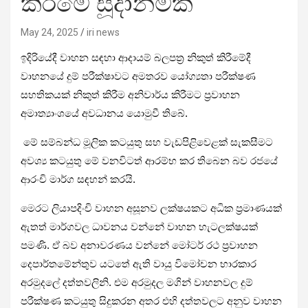
කිරීමේ සූදානමක්
May 24, 2025
iri news
ඉදිරියේදී වාහන සඳහා ආදායම් බලපත්‍ර නිකුත් කිරීමේදී
වාහනයේ දුම් පරීක්ෂාවට අමතරව යෝග්‍යතා පරීක්ෂණ
සහතිකයක් නිකුත් කිරීම අනිවාර්ය කිරීමට ප්‍රවාහන
අමාත්‍යාංශයේ අවධානය යොමුවී තිබේ.
මේ සම්බන්ධ මූලික කටයුතු සහ වැඩපිළිවෙළක් සැකසීමට
අවශ්‍ය කටයුතු මේ වනවිටත් ආරම්භ කර තිබෙන බව රජයේ
ආරංචි මාර්ග සඳහන් කරයි.
මෙරට ලියාපදිංචි වාහන අසූනව ලක්ෂයකට අධික ප්‍රමාණයක්
ඇතත් මාර්ගවල ධාවනය වන්නේ වාහන හැටලක්ෂයක්
පමණි. ඒ බව අනාවරණය වන්නේ මෝටර් රථ ප්‍රවාහන
දෙපාර්තමේන්තුව යටතේ ඇති වායු විමෝචන භාරකාර
අරමුදලේ දත්තවලිනි. එම අරමුදල මගින් වාහනවල දුම්
පරීක්ෂණ කටයුතු සිදුකරන අතර එහි දත්තවලට අනුව වාහන