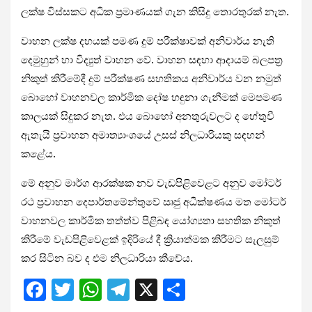
ලක්ෂ විස්සකට අධික ප්‍රමාණයක් ගැන කිසිදු තොරතුරක් නැත.
වාහන ලක්ෂ දහයක් පමණ දුම් පරීක්ෂාවක් අනිවාර්ය නැති
දෙමුහුන් හා විද්‍යුත් වාහන වේ. වාහන සඳහා ආදායම් බලපත්‍ර
නිකුත් කිරීමේදී දුම් පරීක්ෂණ සහතිකය අනිවාර්ය වන නමුත්
බොහෝ වාහනවල කාර්මික දෝෂ හඳුනා ගැනීමක් මෙපමණ
කාලයක් සිදුකර නැත. එය බොහෝ අනතුරුවලට ද හේතුවී
ඇතැයි ප්‍රවාහන අමාත්‍යාංශයේ උසස් නිලධාරියකු සඳහන්
කළේය.
මේ අනුව මාර්ග ආරක්ෂක නව වැඩපිළිවෙළට අනුව මෝටර්
රථ ප්‍රවාහන දෙපාර්තමේන්තුවේ ඍජු අධීක්ෂණය මත මෝටර්
වාහනවල කාර්මික තත්ත්ව පිළිබඳ යෝග්‍යතා සහතික නිකුත්
කිරීමේ වැඩපිළිවෙළක් ඉදිරියේ දී ක්‍රියාත්මක කිරීමට සැලසුම්
කර සිටින බව ද එම නිලධාරියා කීවේය.
F
T
W
T
X
S
a
wi
h
el
h