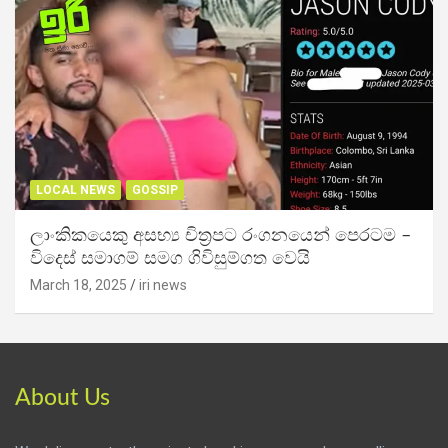
LOCAL NEWS
GOSSIP
ලාංකිකයෙකු අසභ්‍ය චිත්‍රපට රංගනයෙන් පෙරටම –
විදෙස් සමාගම් සමග ගිවිසුම්ගත වෙයි
March 18, 2025
iri news
About Us