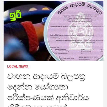
LOCAL NEWS
වාහන ආදායම් බලපත්‍ර
දෙන්න යෝග්‍යතා
පරීක්ෂණයක් අනිවාර්ය