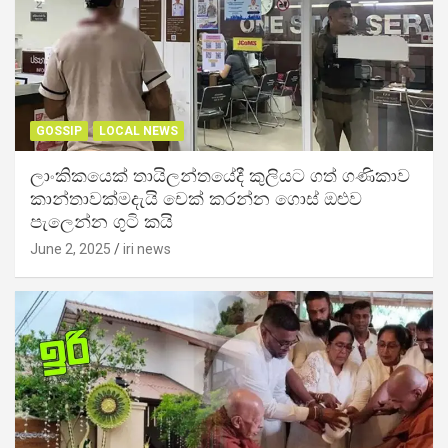
GOSSIP
LOCAL NEWS
ලාංකිකයෙක් තායිලන්තයේදී කුලියට ගත් ගණිකාව
කාන්තාවක්මදැයි චෙක් කරන්න ගොස් ඔළුව
පැලෙන්න ගුටි කයි
June 2, 2025
iri news