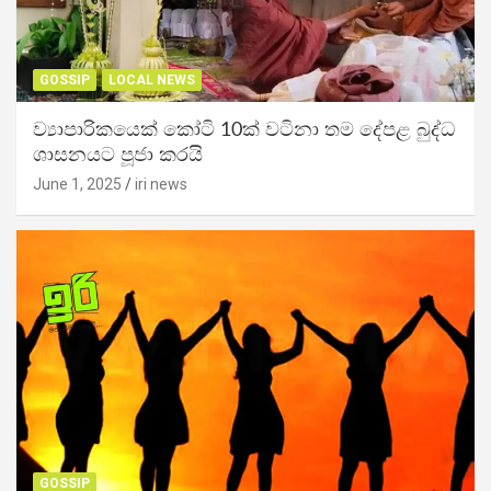
GOSSIP
LOCAL NEWS
ව්‍යාපාරිකයෙක් කෝටි 10ක් වටිනා තම දේපළ බුද්ධ
ශාසනයට පූජා කරයි
June 1, 2025
iri news
GOSSIP