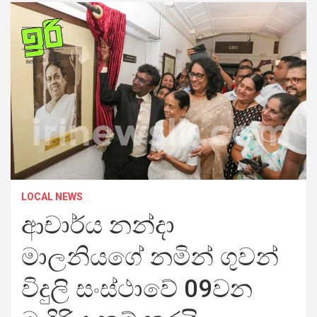
LOCAL NEWS
ආචාර්ය නන්දා
මාලනියගේ නමින් ගුවන්
විදුලි සංස්ථාවේ 09වන