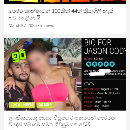
මෙරට කාන්තාවන් 100කින් 44ක් ක්‍රියාශීලී නැති
බව හෙළිවෙයි
March 27, 2025
iri news
LOCAL NEWS
GOSSIP
ලාංකිකයෙකු අසභ්‍ය චිත්‍රපට රංගනයෙන් පෙරටම –
විදෙස් සමාගම් සමග ගිවිසුම්ගත වෙයි