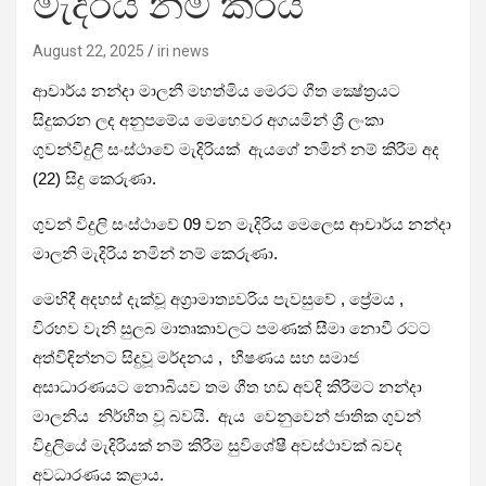
මැදිරිය නම් කරයි
August 22, 2025
iri news
ආචාර්ය නන්දා මාලනී මහත්මිය මෙරට ගීත ක්‍ෂේත්‍රයට
සිදුකරන ලද අනුපමේය මෙහෙවර අගයමින් ශ්‍රී ලංකා
ගුවන්විදුලි සංස්ථාවේ මැදිරියක් ඇයගේ නමින් නම් කිරීම අද
(22) සිදු කෙරුණා.
ගුවන් විදුලි සංස්ථාවේ 09 වන මැදිරිය මෙලෙස ආචාර්ය නන්දා
මාලනි මැදිරිය නමින් නම් කෙරුණා.
මෙහිදී අදහස් දැක්වූ අග්‍රාමාත්‍යවරිය පැවසුවේ , ප්‍රේමය ,
විරහව වැනි සුලබ මාතෘකාවලට පමණක් සීමා නොවී රටට
අත්විඳින්නට සිදුවූ මර්දනය , භීෂණය සහ සමාජ
අසාධාරණයට නොබියව තම ගීත හඩ අවදි කිරීමට නන්දා
මාලනිය නිර්භීත වූ බවයි. ඇය වෙනුවෙන් ජාතික ගුවන්
විදුලියේ මැදිරියක් නම් කිරීම සුවිශේෂී අවස්ථාවක් බවද
අවධාරණය කළාය.