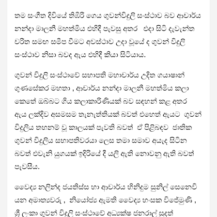
තම සංගීත දිවියේ තිඹිරි ගෙය ගුවන්විදුලි සංස්ථාව බව ආචාර්ය
නන්දා මාලනී මහත්මිය එහිදී පැවසු අතර එදා සිටි දැවැන්ත
චරිත සමඟ සමීප වීමට අවස්ථාව උදා වූයේ ද ගුවන් විදුලි
සංස්ථාව නිසා බවද ඇය එහිදී කියා සිටියාය.
ගුවන් විදුලි සංස්ථාවේ සභාපති මහාචාර්ය උදිත ගයාෂාන්
ගුණසේකර මහතා , ආචාර්ය නන්දා මාලනී මහත්මිය කලා
කෙතේ ඔබ්බට ගිය කලාකාරිණියක් බව සඳහන් කළ අතර
ඇය ලක්දිව අසමසම තැනැත්තියක් බවත් එහෙත් ඇයට ගුවන්
විදුලිය තහනම් වූ කාලයක් පැවති බවත් ඒ පිළිබඳව ජාතික
ගුවන් විදුලිය සභාපතිවරයා ලෙස තමා සමාව අයැද සිටින
බවත් එවැනි යුගයක් ඉදිරියේ දී යලි ඇති නොවනු ඇති බවත්
පැවසීය.
වෛද්‍ය නලින්ද ජයතිස්ස හා ආචාර්ය හිනිදුම සුනිල් සෙනෙවි
යන අමාත්‍යවරු , නියෝජ්‍ය ඇමති වෛද්‍ය හංසක විජේමුණි ,
ශ්‍රී ලංකා ගුවන් විදුලි සංස්ථාවේ අධ්‍යක්ෂ ජනරාල් සුදත්