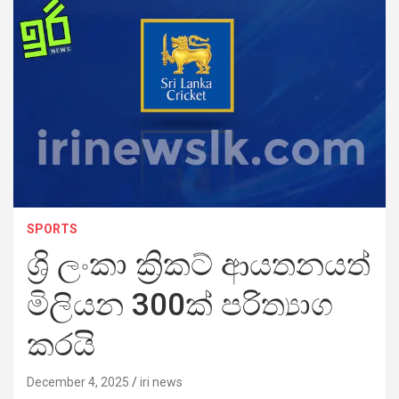
SPORTS
ශ්‍රි ලංකා ක්‍රිකට් ආයතනයත්
මිලියන 300ක් පරිත්‍යාග
කරයි
December 4, 2025
iri news