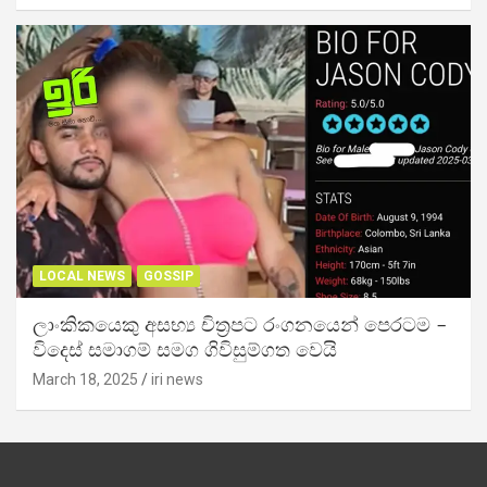
LOCAL NEWS
GOSSIP
ලාංකිකයෙකු අසභ්‍ය චිත්‍රපට රංගනයෙන් පෙරටම –
විදෙස් සමාගම් සමග ගිවිසුම්ගත වෙයි
March 18, 2025
iri news