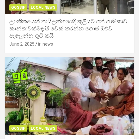
GOSSIP
LOCAL NEWS
ලාංකිකයෙක් තායිලන්තයේදී කුලියට ගත් ගණිකාව
කාන්තාවක්මදැයි චෙක් කරන්න ගොස් ඔළුව
පැලෙන්න ගුටි කයි
June 2, 2025
iri news
GOSSIP
LOCAL NEWS