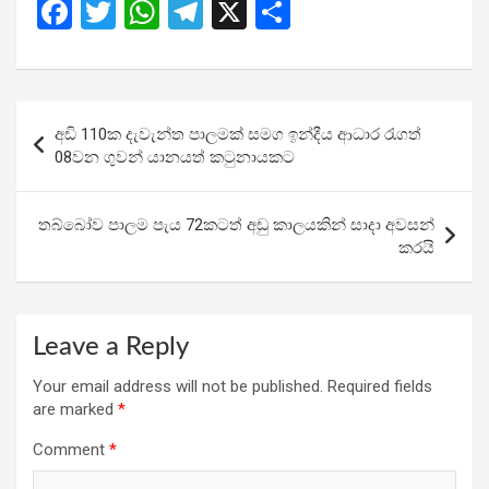
F
T
W
T
X
S
a
wi
h
el
h
ce
tt
at
e
ar
b
er
s
gr
e
Post
අඩි 110ක දැවැන්ත පාලමක් සමග ඉන්දීය ආධාර රැගත්
o
A
a
navigation
08වන ගුවන් යානයත් කටුනායකට
o
p
m
k
p
තබ්බෝව පාලම පැය 72කටත් අඩු කාලයකින් සාදා අවසන්
කරයි
Leave a Reply
Your email address will not be published.
Required fields
are marked
*
Comment
*