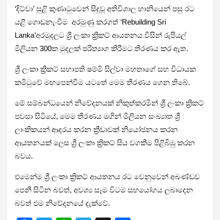
‘දිට්වා’ සුළි කුණාටුවෙන් සිදුවූ අතිවිශාල හානියෙන් පසු රට
යළි ගොඩනැංවීම අරමුණු කරගත් ‘Rebuilding Sri
Lanka’අරමුදලට ශ්‍රී ලංකා ක්‍රිකට් ආයතනය විසින් රුපියල්
මිලියන 300ක මුදලක් පරිත්‍යාග කිරීමට තීරණය කර ඇත.
ශ්‍රී ලංකා ක්‍රිකට් සභාපති ෂම්මි සිල්වා මහතාගේ සහ විධායක
කමිටුවේ මඟපෙන්වීම යටතේ මෙම තීරණය ගෙන තිබේ.
මේ සම්බන්ධයෙන් නිවේදනයක් නිකුත්කරමින් ශ්‍රී ලංකා ක්‍රිකට්
පවසා සිටියේ, මෙම තීරණය මගින් මිලියන සංඛ්‍යාත ශ්‍රී
ලාංකිකයන් ආදරය කරන ක්‍රීඩාවක් නියෝජනය කරන
ආයතනයක් ලෙස ශ්‍රී ලංකා ක්‍රිකට් සිය වගකීම පිළිබිඹු කරන
බවය.
එමෙන්ම ශ්‍රී ලංකා ක්‍රිකට් ආයතනය රට වෙනුවෙන් අඛණ්ඩව
පෙනී සිටින බවත්, අවශ්‍ය සෑම විටම සහයෝගය ලබාදෙන
බවත් එම නිවේදනයේ දැක්වේ.