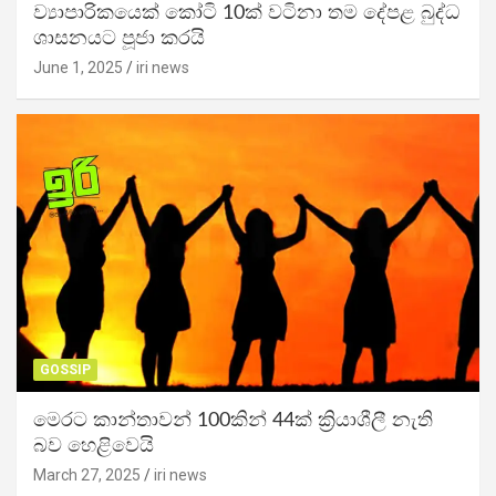
ව්‍යාපාරිකයෙක් කෝටි 10ක් වටිනා තම දේපළ බුද්ධ
ශාසනයට පූජා කරයි
June 1, 2025
iri news
GOSSIP
මෙරට කාන්තාවන් 100කින් 44ක් ක්‍රියාශීලී නැති
බව හෙළිවෙයි
March 27, 2025
iri news