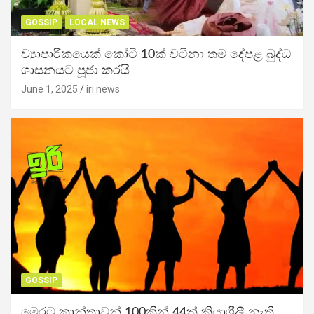
GOSSIP
LOCAL NEWS
ව්‍යාපාරිකයෙක් කෝටි 10ක් වටිනා තම දේපළ බුද්ධ
ශාසනයට පූජා කරයි
June 1, 2025
iri news
GOSSIP
මෙරට කාන්තාවන් 100කින් 44ක් ක්‍රියාශීලී නැති