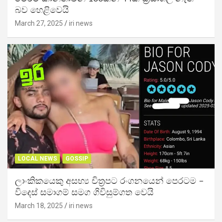
බව හෙළිවෙයි
March 27, 2025
iri news
LOCAL NEWS
GOSSIP
ලාංකිකයෙකු අසභ්‍ය චිත්‍රපට රංගනයෙන් පෙරටම –
විදෙස් සමාගම් සමග ගිවිසුම්ගත වෙයි
March 18, 2025
iri news