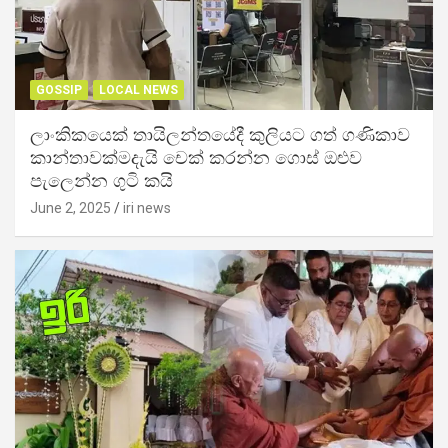
GOSSIP
LOCAL NEWS
ලාංකිකයෙක් තායිලන්තයේදී කුලියට ගත් ගණිකාව
කාන්තාවක්මදැයි චෙක් කරන්න ගොස් ඔළුව
පැලෙන්න ගුටි කයි
June 2, 2025
iri news