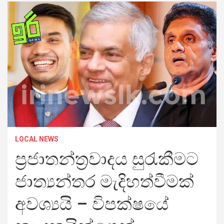
LOCAL NEWS
ප්‍රජාතන්ත්‍රවාදය සුරැකීමට
ජාත්‍යන්තර මැදිහත්වීමක්
අවශ්‍යයි – විපක්ෂයේ