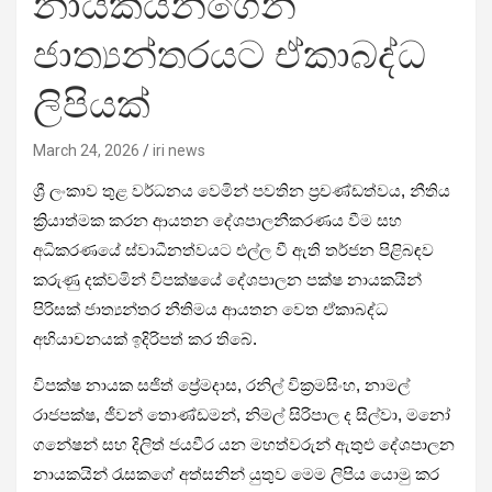
නායකයින්ගෙන්
ජාත්‍යන්තරයට ඒකාබද්ධ
ලිපියක්
March 24, 2026
iri news
ශ්‍රී ලංකාව තුළ වර්ධනය වෙමින් පවතින ප්‍රචණ්ඩත්වය, නීතිය
ක්‍රියාත්මක කරන ආයතන දේශපාලනීකරණය වීම සහ
අධිකරණයේ ස්වාධීනත්වයට එල්ල වී ඇති තර්ජන පිළිබඳව
කරුණු දක්වමින් විපක්ෂයේ දේශපාලන පක්ෂ නායකයින්
පිරිසක් ජාත්‍යන්තර නීතිමය ආයතන වෙත ඒකාබද්ධ
අභියාචනයක් ඉදිරිපත් කර තිබේ.
විපක්ෂ නායක සජිත් ප්‍රේමදාස, රනිල් වික්‍රමසිංහ, නාමල්
රාජපක්ෂ, ජීවන් තොණ්ඩමන්, නිමල් සිරිපාල ද සිල්වා, මනෝ
ගනේෂන් සහ දිලිත් ජයවීර යන මහත්වරුන් ඇතුළු දේශපාලන
නායකයින් රැසකගේ අත්සනින් යුතුව මෙම ලිපිය යොමු කර