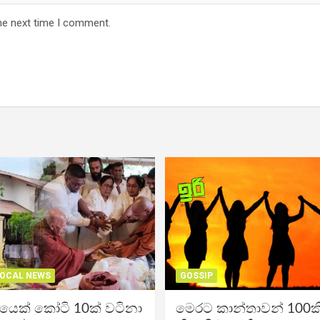
he next time I comment.
OCAL NEWS
GOSSIP
ිකයෙක් කෝටි 10ක් වටිනා
මෙරට කාන්තාවන් 100කි