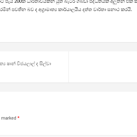
 200ක ධාරිතාවයකින් යුත් බැටරි ගබඩා පද්ධතියක් අලුතින් එක් කිරීම
මින් පවතින බව ද අග්‍රාමාත්‍ය කාර්යාලයීය දත්ත වාර්තා සනාථ කරයි.
ය ෂාන් විජයලාල් ද සිල්වා
re marked
*