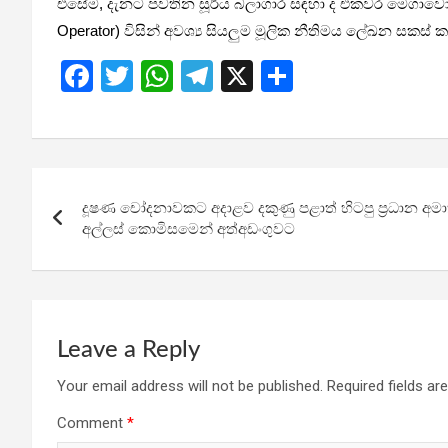
එසේම, දැනට පවතින සූර්ය බලාගාර සඳහා ද එකවර මෙගාවොට් පැය
Operator) විසින් අවශ්‍ය සියලුම මූලික නීතිමය ලේඛන සකස් කර
F
T
W
T
X
S
a
wi
h
el
h
ce
tt
at
e
ar
b
er
s
gr
e
Post
o
A
a
දූෂණ චෝදනාවකට අදාළව දකුණු පළාත් හිටපු ප්‍රධාන අමාත්‍
navigation
o
p
m
අල්ලස් කොමිසමෙන් අත්අඩංගුවට
k
p
Leave a Reply
Your email address will not be published.
Required fields a
Comment
*