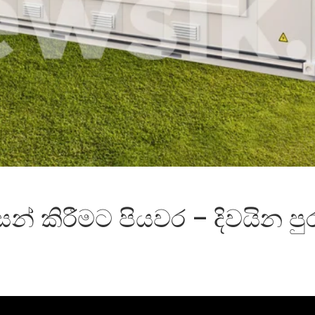
 අවසන් කිරීමට පියවර – දිවයින ප