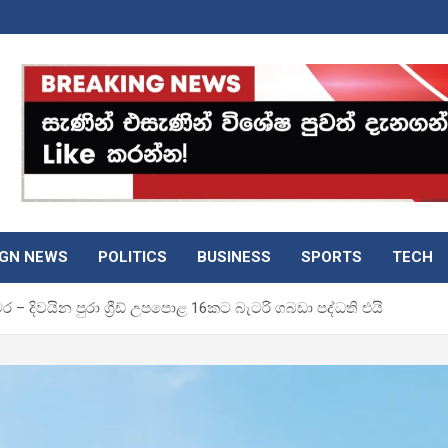
IGN NEWS
POLITICS
BUSINESS
SPORTS
TECH
යවර – දිවයින පුරා ග්‍රීඩ් උපපොළ 16කට බැටරි ගබඩා පද්ධති එයි