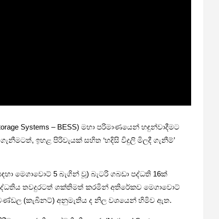
 Storage Systems – BESS) මහා පරිමාණයෙන් හඳුන්වාදීමට
ටත්, ඉහළ පිරිවැයක් සහිත ‘හදිසි විදුලි මිලදී ගැනීම්’
ඳහා මෙගාවොට් 5 බැගින් වූ) බැටරි ගබඩා පද්ධති 16ක්
, පද්ධතිය තවදුරටත් ශක්තිමත් කරමින් අතිරේකව මෙගාවොට්
‍ය මණ්ඩල (කැබිනට්) අනුමැතිය ද නිල වශයෙන් හිමිව ඇත.