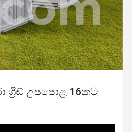
ුරා ග්‍රීඩ් උපපොළ 16කට