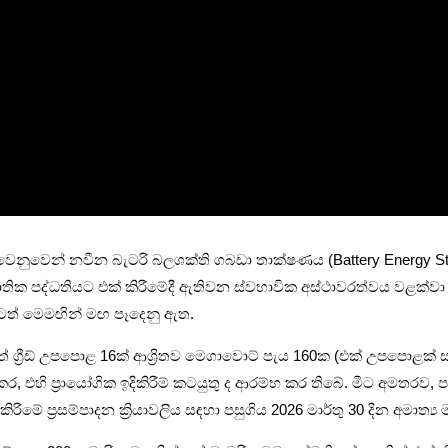
ත්වය වෙනුවෙන් නවීන බැටරි බලශක්ති ගබඩා තාක්ෂණය (Battery Energy
ක පද්ධතියට එක් කිරීමේදී ඇතිවන ස්වභාවික අස්ථාවරත්වය වළක්වා ගැනීම
මටත් මෙමඟින් මඟ පෑදෙනු ඇත.
ත් ග්‍රීඩ් උපපොළ 16ක් ආශ්‍රිතව මෙගාවොට් පැය 160ක (එක් උපපොළක් ස
කර, එහි ප්‍රායෝගික ඉදිකිරීම් කටයුතු ද ආරම්භ කර තිබේ. මීට අමතරව
මේ ප්‍රසම්පාදන ක්‍රියාවලිය සඳහා පසුගිය 2026 මාර්තු 30 දින අමාත්