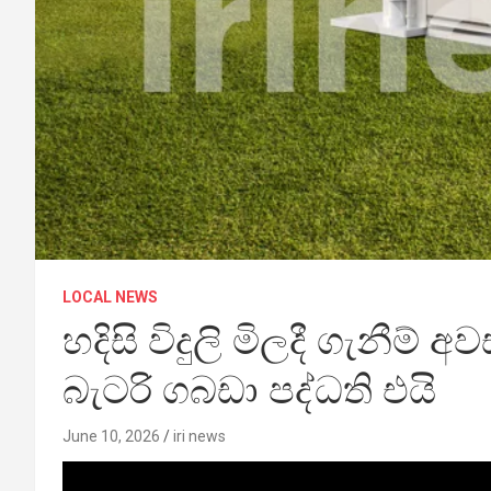
LOCAL NEWS
හදිසි විදුලි මිලදී ගැනීම්
බැටරි ගබඩා පද්ධති එයි
June 10, 2026
iri news