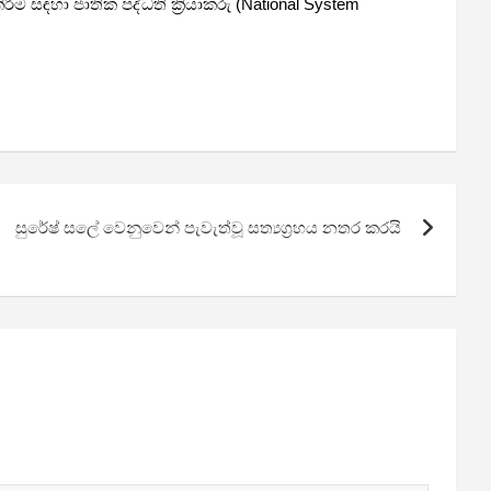
 සඳහා ජාතික පද්ධති ක්‍රියාකරු (National System
සුරේෂ් සලේ වෙනුවෙන් පැවැත්වූ සත්‍යග්‍රහය නතර කරයි