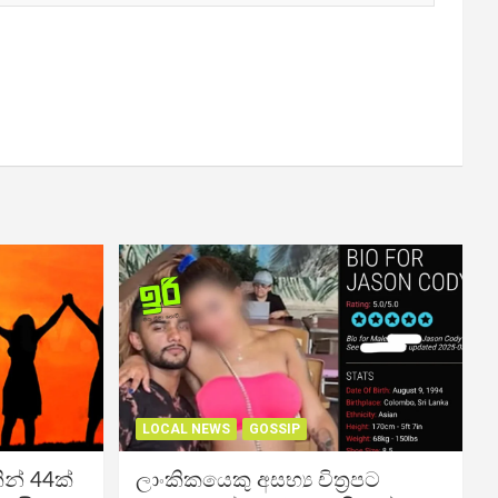
LOCAL NEWS
GOSSIP
න් 44ක්
ලාංකිකයෙකු අසභ්‍ය චිත්‍රපට