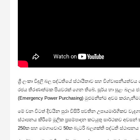
ශ්‍රී ලංකා විදුලි බල පද්ධතියේ ස්ථායීතාව සහ විශ්වාසනීය
රජය තීරණාත්මක පියවරක් ගෙන තිබේ. සූර්ය හා සුළං බලය ජාති
(Emergency Power Purchasing) මුළුමනින්ම අවම කරගැනී
මේ වන විටත් දිවයින පුරා විසිරී පවතින උපායමාර්ගිකව වැදග
ස්ථාපනය කිරීමේ මූලික ප්‍රසම්පාදන කටයුතු සාර්ථකව අවසන් 
250ක සහ මෙගාවොට් 50ක බැටරි බලශක්ති පද්ධති ස්ථාපනය කිරී