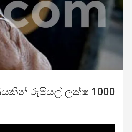
කින් රුපියල් ලක්ෂ 1000