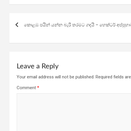
ce
tt
at
e
ar
b
er
s
gr
e
Post
o
A
a
කොළඹ පයින් යන්න බැරි තරමට ගඳයි – හෙක්ටර් අප්පුහාම
navigation
o
p
m
k
p
Leave a Reply
Your email address will not be published.
Required fields a
Comment
*