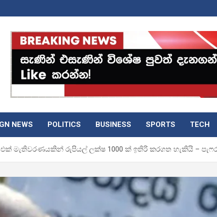
IGN NEWS
POLITICS
BUSINESS
SPORTS
TECH
ක් මැතිවරණයකින් රුපියල් ලක්ෂ 1000 ක් ඉතිරි කරගත හැකියි – පැෆර