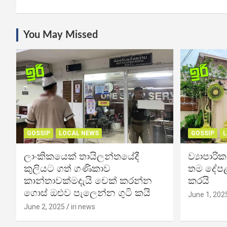
You May Missed
GOSSIP
LOCAL NEWS
GOSSIP
L
ලාංකිකයෙක් තායිලන්තයේදී
ව්‍යාපාර
කුලියට ගත් ගණිකාව
තම දේපළ
කාන්තාවක්මදැයි චෙක් කරන්න
කරයි
ගොස් ඔළුව පැලෙන්න ගුටි කයි
June 1, 202
June 2, 2025
iri news