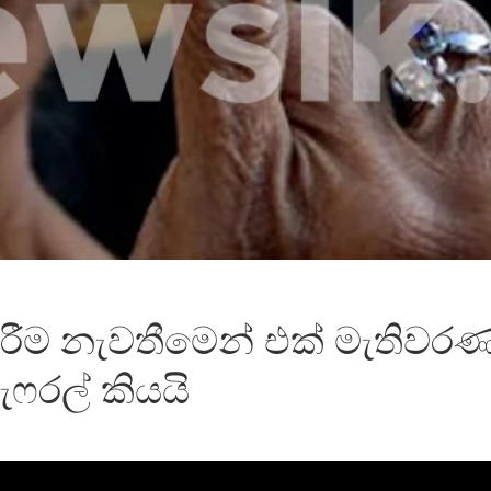
රීම නැවතීමෙන් එක් මැතිවරණය
ැෆරල් කියයි