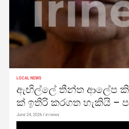
LOCAL NEWS
ඇඟිල්ලේ තීන්ත ආලේප කි
ක් ඉතිරි කරගත හැකියි – ප
June 24, 2026
iri news