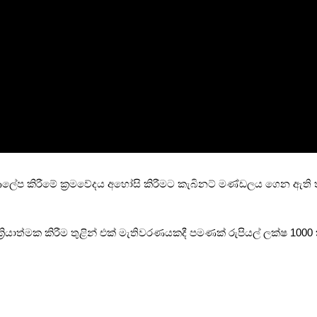
ත ආලේප කිරීමේ ක්‍රමවේදය අහෝසි කිරීමට කැබිනට් මණ්ඩලය ගෙන ඇති 
ාත්මක කිරීම තුළින් එක් මැතිවරණයකදී පමණක් රුපියල් ලක්ෂ 1000 කට