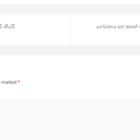
ි කියයි
ගෝඨාභය සහ අසාත් ම
re marked
*