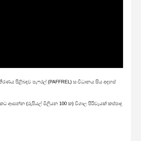
තීරණය පිළිබඳව පැෆරල් (PAFFREL) සංවිධානය සිය අදහස්
 ආසන්න (රුපියල් මිලියන 100 ක) විශාල පිරිවැයක් කප්පාදු