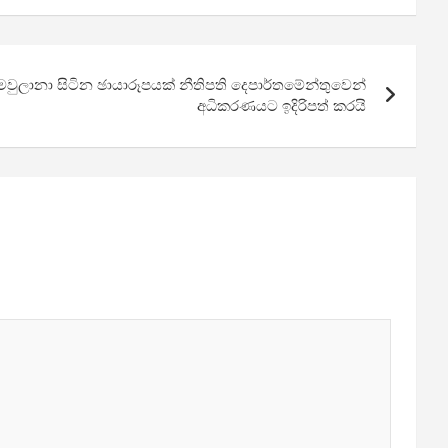
වුලානා සිටින ඡායාරූපයක් නීතිපති දෙපාර්තමේන්තුවෙන්
අධිකරණයට ඉදිරිපත් කරයි