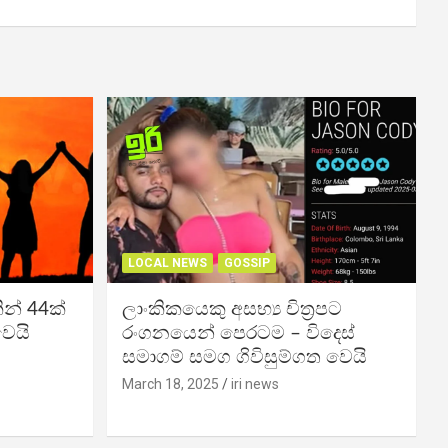
LOCAL NEWS
GOSSIP
න් 44ක්
ලාංකිකයෙකු අසභ්‍ය චිත්‍රපට
වෙයි
රංගනයෙන් පෙරටම – විදෙස්
සමාගම් සමග ගිවිසුම්ගත වෙයි
March 18, 2025
iri news