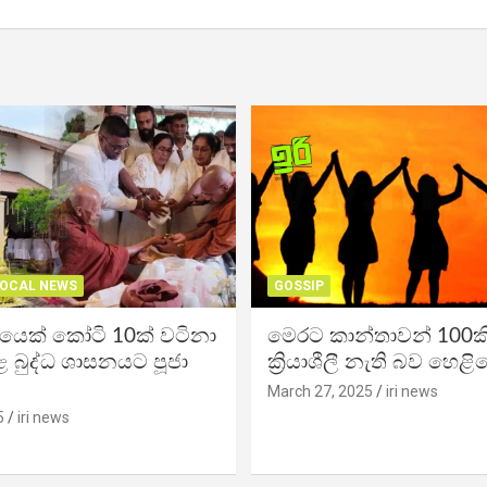
OCAL NEWS
GOSSIP
ිකයෙක් කෝටි 10ක් වටිනා
මෙරට කාන්තාවන් 100කි
 බුද්ධ ශාසනයට පූජා
ක්‍රියාශීලී නැති බව හෙළි
March 27, 2025
iri news
5
iri news