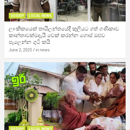
GOSSIP
LOCAL NEWS
ලාංකිකයෙක් තායිලන්තයේදී කුලියට ගත් ගණිකාව
කාන්තාවක්මදැයි චෙක් කරන්න ගොස් ඔළුව
පැලෙන්න ගුටි කයි
June 2, 2025
iri news
GOSSIP
LOCAL NEWS