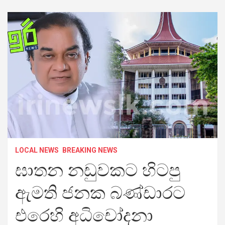
LOCAL NEWS
BREAKING NEWS
ඝාතන නඩුවකට හිටපු
ඇමති ජනක බණ්ඩාරට
එරෙහි අධිචෝදනා