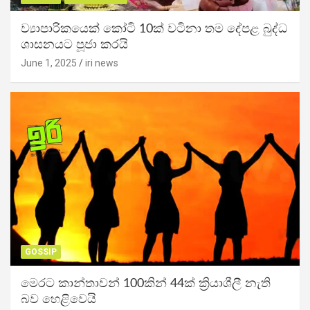
ව්‍යාපාරිකයෙක් කෝටි 10ක් වටිනා තම දේපළ බුද්ධ
ශාසනයට පූජා කරයි
June 1, 2025
iri news
GOSSIP
මෙරට කාන්තාවන් 100කින් 44ක් ක්‍රියාශීලී නැති
බව හෙළිවෙයි