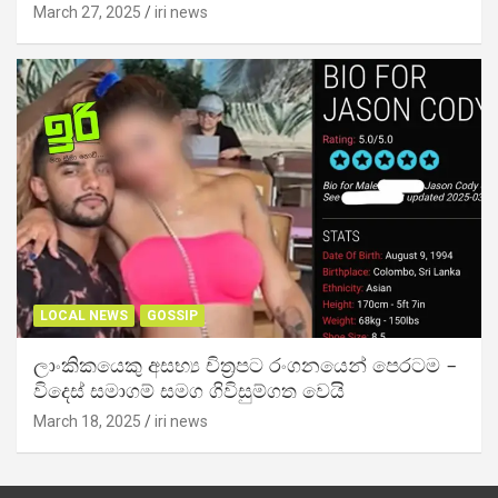
March 27, 2025
iri news
LOCAL NEWS
GOSSIP
ලාංකිකයෙකු අසභ්‍ය චිත්‍රපට රංගනයෙන් පෙරටම –
විදෙස් සමාගම් සමග ගිවිසුම්ගත වෙයි
March 18, 2025
iri news