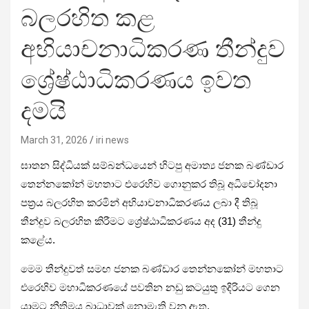
බලරහිත කළ
අභියාචනාධිකරණ තීන්දුව
ශ්‍රේෂ්ඨාධිකරණය ඉවත
දමයි
March 31, 2026
iri news
ඝාතන සිද්ධියක් සම්බන්ධයෙන් හිටපු අමාත්‍ය ජනක බණ්ඩාර
තෙන්නකෝන් මහතාට එරෙහිව ගොනුකර තිබූ අධිචෝදනා
පත්‍රය බලරහිත කරමින් අභියාචනාධිකරණය ලබා දී තිබූ
තීන්දුව බලරහිත කිරීමට ශ්‍රේෂ්ඨාධිකරණය අද (31) තීන්දු
කළේය.
මෙම තීන්දුවත් සමඟ ජනක බණ්ඩාර තෙන්නකෝන් මහතාට
එරෙහිව මහාධිකරණයේ පවතින නඩු කටයුතු ඉදිරියට ගෙන
යාමට නීතිමය බාධාවක් නොමැති වනු ඇත.