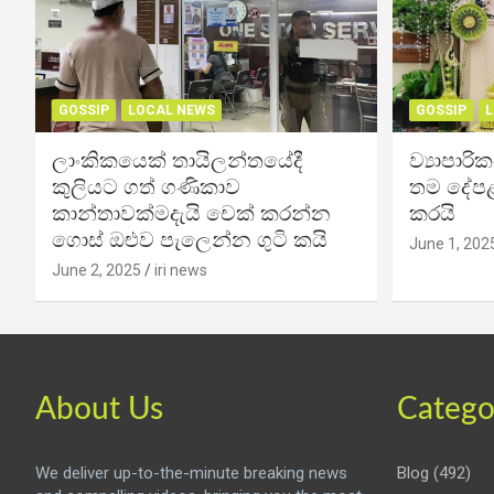
GOSSIP
LOCAL NEWS
GOSSIP
L
ලාංකිකයෙක් තායිලන්තයේදී
ව්‍යාපාර
කුලියට ගත් ගණිකාව
තම දේපළ
කාන්තාවක්මදැයි චෙක් කරන්න
කරයි
ගොස් ඔළුව පැලෙන්න ගුටි කයි
June 1, 202
June 2, 2025
iri news
About Us
Catego
We deliver up-to-the-minute breaking news
Blog
(492)