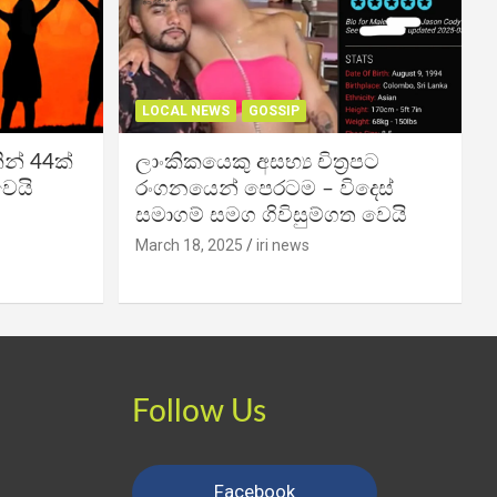
LOCAL NEWS
GOSSIP
න් 44ක්
ලාංකිකයෙකු අසභ්‍ය චිත්‍රපට
වෙයි
රංගනයෙන් පෙරටම – විදෙස්
සමාගම් සමග ගිවිසුම්ගත වෙයි
March 18, 2025
iri news
Follow Us
Facebook