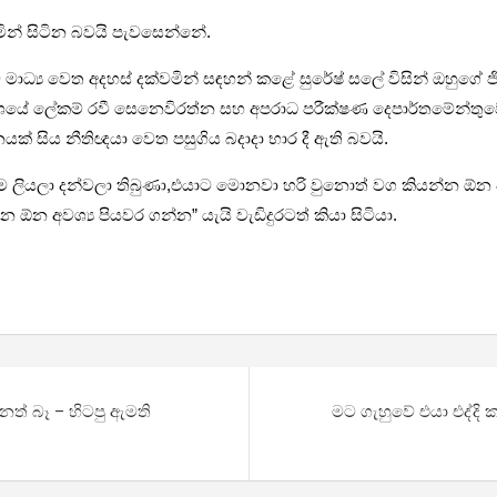
මින් සිටින බවයි පැවසෙන්නේ.
ාධ්‍ය වෙත අදහස් දක්වමින් සඳහන් කළේ සුරේෂ් සලේ විසින් ඔහුගේ ජිව
යේ ලේකම් රවී සෙනෙවිරත්න සහ අපරාධ පරීක්ෂණ දෙපාර්තමේන්තුවේ අධ්
ක් සිය නීතිඥයා වෙත පසුගිය බදාදා භාර දී ඇති බවයි.
න්ම ලියලා දන්වලා තිබුණා,එයාට මොනවා හරි වුනොත් වග කියන්න ඕන 
 අවශ්‍ය පියවර ගන්න” යැයි වැඩිදුරටත් කියා සිටියා.
ත් බෑ – හිටපු ඇමති
මට ගැහුවේ එයා එද්දි