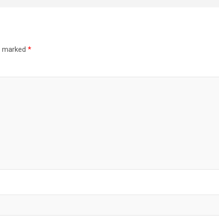
re marked
*