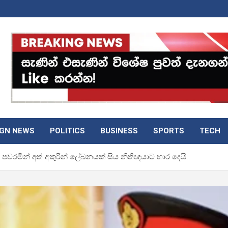
IGN NEWS
POLITICS
BUSINESS
SPORTS
TECH
පවරමින් අත් අකුරින් ලේඛනයක් සිය නිතීඥයාට භාර දෙයි