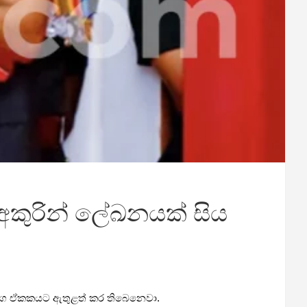
අකුරින් ලේඛනයක් සිය
ද රෝග ඒකකයට ඇතුළත් කර තිබෙනෙවා.