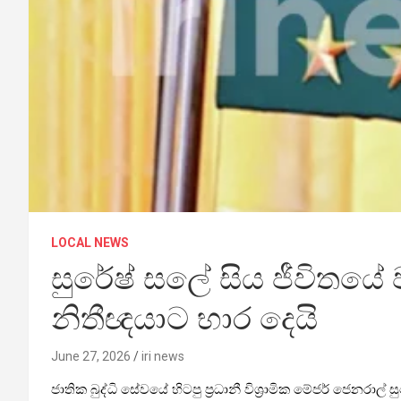
LOCAL NEWS
සුරේෂ් සලේ සිය ජීවිතයේ
නිතීඥයාට භාර දෙයි
June 27, 2026
iri news
ජාතික බුද්ධි සේවයේ හිටපු ප්‍රධානී විශ්‍රාමික මේජර් 