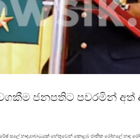
 වගකීම ජනපතිට පවරමින් අත් 
ජෙනරාල් සුරේෂ් සලේ හෘදයාබාධයක් හේතුවෙන් කොළඹ ජාතික රෝහලේ හෘ