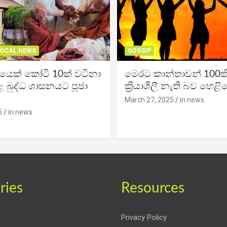
OCAL NEWS
GOSSIP
ිකයෙක් කෝටි 10ක් වටිනා
මෙරට කාන්තාවන් 100කි
 බුද්ධ ශාසනයට පූජා
ක්‍රියාශීලී නැති බව හෙළි
March 27, 2025
iri news
5
iri news
ries
Resources
Privacy Policy