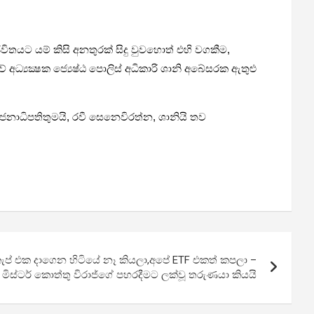
ිතයට යම් කිසි අනතුරක් සිදු වුවහොත් එහි වගකීම,
‍යක්‍ෂක ජ්‍යෙෂ්ඨ පොලිස් අධිකාරි ශානි අබේසරක ඇතුළු
ජනාධිපතිතුමයි, රවී සෙනෙවිරත්න, ශානියි තව
 කැප් එක දාගෙන හිටියේ නෑ කියලා,අපේ ETF එකත් කපලා –
මිස්ටර් කොත්තු විරාජ්ගේ පහරදීමට ලක්වූ තරුණයා කියයි