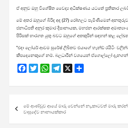
ඒ අනුව ඔහු විශේෂිත වෛද්‍ය අධීක්ෂණය යටතේ ප්‍රතිකාර ලබ
මේ අතර ඔහුගේ බිරිද අද (27) රෝහලට පැමිණීමෙන් අනතුරුව ම
ජනාධිපති අනුර කුමාර දිසානායක, මහජන ආරක්ෂක අමාත්‍යාංශ
පිරිසක් භාරගත යුතු බවට ඔහුගේ අතකුරින් සඳහන් කළ ලේඛනය
”එදා ලෝයර් ආවම සුරේෂ් ලිඛිතව එයාගේ හෑන්ඩ් රයිටිං වලි
කීපදෙනෙකුගේ නම්. බලධාරීන් වශයෙන් ඒගොල්ලෝ දැනගන්න ඕන
F
T
W
T
X
S
a
wi
h
el
h
ce
tt
at
e
ar
b
er
s
gr
e
Post
o
A
a
මේ ආණ්ඩුව ආයේ මාරු වෙන්නේ නෑ,කාටවත් මාරු කරන්න
navigation
o
p
m
වාසුදේව නානායක්කාර
k
p