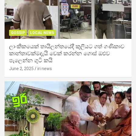
GOSSIP
LOCAL NEWS
ලාංකිකයෙක් තායිලන්තයේදී කුලියට ගත් ගණිකාව
කාන්තාවක්මදැයි චෙක් කරන්න ගොස් ඔළුව
පැලෙන්න ගුටි කයි
June 2, 2025
iri news