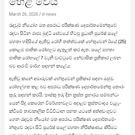
හෙළි වෙයි
March 26, 2026
iri news
රැඳ­වුම් නියෝග මත අප­රාධ පරී­ක්ෂණ දෙපා­ර්ත­මේ­න්තුවේ
රඳවා සිටින රාජ්‍ය බුද්ධි සේවයේ හිටපු ප්‍රධානී සුරේෂ් සලේ
මහතා හදි­සියේ ඇතිවූ රෝගී තත්ත්ව­යක් හේතු­වෙන් ඊයේ (25)
කොළඹ ජාතික රෝහ­ලට ඇතු­ළත් කර ඇත. සලේ මහතා
ජාතික රෝහලේ 7 වැනි වාට්ටුවේ නේවා­සික ප්‍රති­කාර ලබන
බව ආරංචි මාර්ග සඳ­හන් කළේය.
ඇතිවූ කනේ අමා­රු­වක් හේතු­වෙන් ප්‍රති­කාර සඳහා ඔහුව
රෝහ­ල්ගත කළ බව අප­රාධ පරී­ක්ෂණ දෙපා­ර්ත­මේන්තු තොර­
තුරු සඳ­හන් කරයි. පාස්කු ඉරු දින ත්‍රස්ත ප්‍රහා­රය සම්බ­න්ධ­
යෙන් සිදු කෙරෙන විම­ර්ශ­න­ව­ලට අදා­ළව ත්‍රස්ත­වා­දය වැළැ­
ක්වීමේ තාව­කා­ලික විධි­වි­ධාන පනත යටතේ අත්අ­ඩං­ගු­වට
ගෙන රැඳ­වුම් නියෝග මත අප­රාධ පරී­ක්ෂණ දෙපා­ර්ත­මේ­
න්තුවේ රඳවා සිටි සුරේෂ් සලේ මහතා නිරී­ක්ෂ­ණය කිරී­මට