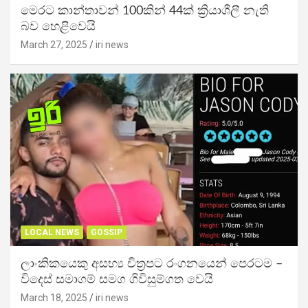
මෙරට කාන්තාවන් 100කින් 44ක් ක්‍රියාශීලී නැති
බව හෙළිවෙයි
March 27, 2025
iri news
LOCAL NEWS
GOSSIP
ලාංකිකයෙකු අසභ්‍ය චිත්‍රපට රංගනයෙන් පෙරටම –
විදෙස් සමාගම් සමග ගිවිසුම්ගත වෙයි
March 18, 2025
iri news