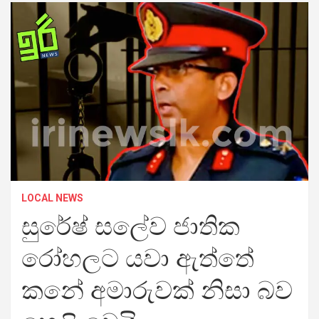
LOCAL NEWS
සුරේෂ් සලේව ජාතික
රෝහලට යවා ඇත්තේ
කනේ අමාරුවක් නිසා බව