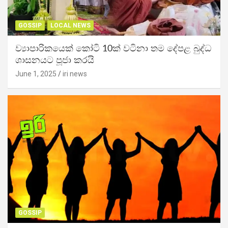
GOSSIP
LOCAL NEWS
ව්‍යාපාරිකයෙක් කෝටි 10ක් වටිනා තම දේපළ බුද්ධ
ශාසනයට පූජා කරයි
June 1, 2025
iri news
GOSSIP