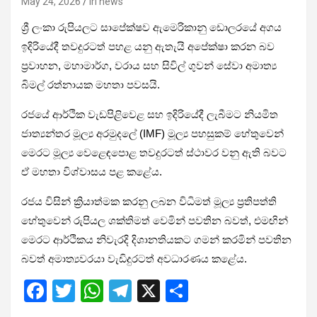
May 24, 2026
iri news
ශ්‍රී ලංකා රුපියලට සාපේක්ෂව ඇමෙරිකානු ඩොලරයේ අගය
ඉදිරියේදී තවදුරටත් පහළ යනු ඇතැයි අපේක්ෂා කරන බව
ප්‍රවාහන, මහාමාර්ග, වරාය සහ සිවිල් ගුවන් සේවා අමාත්‍ය
බිමල් රත්නායක මහතා පවසයි.
රජයේ ආර්ථික වැඩපිළිවෙළ සහ ඉදිරියේදී ලැබීමට නියමිත
ජාත්‍යන්තර මූල්‍ය අරමුදලේ (IMF) මූල්‍ය පහසුකම් හේතුවෙන්
මෙරට මූල්‍ය වෙළෙඳපොළ තවදුරටත් ස්ථාවර වනු ඇති බවට
ඒ මහතා විශ්වාසය පළ කළේය.
රජය විසින් ක්‍රියාත්මක කරනු ලබන විධිමත් මූල්‍ය ප්‍රතිපත්ති
හේතුවෙන් රුපියල ශක්තිමත් වෙමින් පවතින බවත්, එමඟින්
මෙරට ආර්ථිකය නිවැරදි දිශානතියකට ගමන් කරමින් පවතින
බවත් අමාත්‍යවරයා වැඩිදුරටත් අවධාරණය කළේය.
F
T
W
T
X
S
a
wi
h
el
h