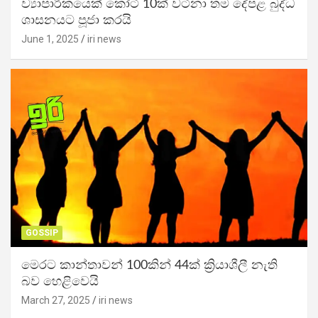
ව්‍යාපාරිකයෙක් කෝටි 10ක් වටිනා තම දේපළ බුද්ධ
ශාසනයට පූජා කරයි
June 1, 2025
iri news
GOSSIP
මෙරට කාන්තාවන් 100කින් 44ක් ක්‍රියාශීලී නැති
බව හෙළිවෙයි
March 27, 2025
iri news