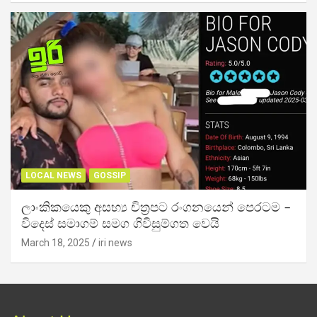
LOCAL NEWS
GOSSIP
ලාංකිකයෙකු අසභ්‍ය චිත්‍රපට රංගනයෙන් පෙරටම –
විදෙස් සමාගම් සමග ගිවිසුම්ගත වෙයි
March 18, 2025
iri news