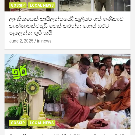
GOSSIP
LOCAL NEWS
ලාංකිකයෙක් තායිලන්තයේදී කුලියට ගත් ගණිකාව
කාන්තාවක්මදැයි චෙක් කරන්න ගොස් ඔළුව
පැලෙන්න ගුටි කයි
June 2, 2025
iri news
GOSSIP
LOCAL NEWS