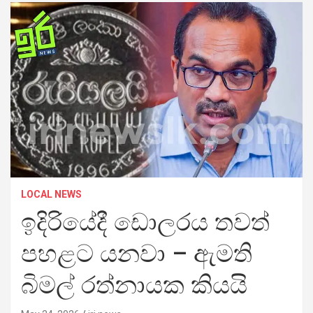
LOCAL NEWS
ඉදිරියේදී ඩොලරය තවත්
පහළට යනවා – ඇමති
බිමල් රත්නායක කියයි