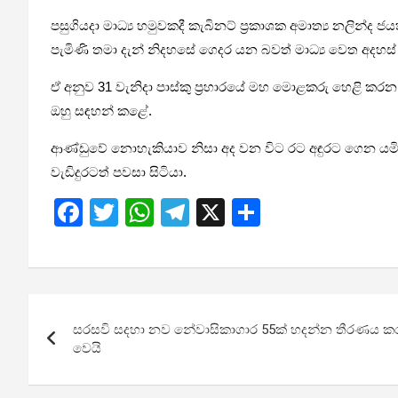
පසුගියද‍ා මාධ්‍ය හමුවකදී කැබිනට් ප්‍රකාශක අමාත්‍ය නලින
පැමිණි තමා දැන් නිදහසේ ගෙදර යන බවත් මාධ්‍ය වෙත අදහස් දක්
ඒ අනුව 31 වැනිදා පාස්කු ප්‍රහාරයේ මහ මොළකරු හෙළි කරන
ඔහු සඳහන් කළේ.
ආණ්ඩුවේ නොහැකියාව නිසා අද වන විට රට අඳුරට ගෙන යමින් පවති
වැඩිදුරටත් පවසා සිටියා.
F
T
W
T
X
S
a
wi
h
el
h
ce
tt
at
e
ar
b
er
s
gr
e
Post
o
A
a
සරසවි සදහා නව නේවාසිකාගාර 55ක් හදන්න තීරණය කරයි –
navigation
o
p
m
වෙයි
k
p