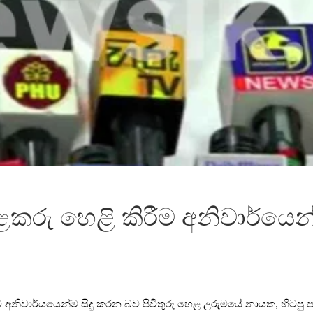
ොළකරු හෙළි කිරීම අනිවාර්ය
 අනිවාර්යයෙන්ම සිදු කරන බව පිවිතුරු හෙළ උරුමයේ නායක, හිටපු පාර