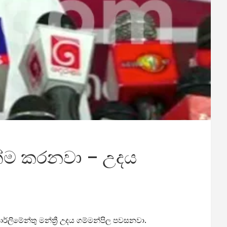
ෙන්ම කරනවා – උදය
්ලිමේන්තු මන්ත්‍රී උදය ගම්මන්පිල පවසනවා.