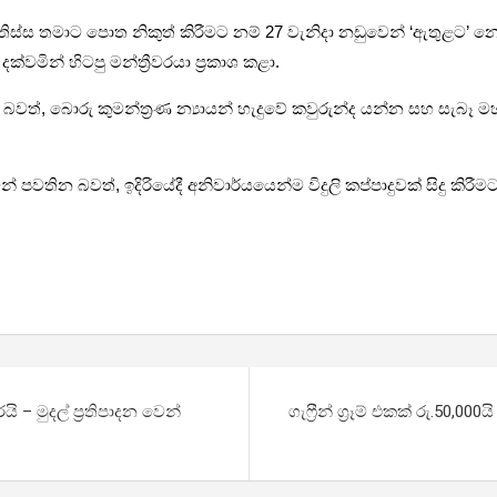
්ද ජයතිස්ස තමාට පොත නිකුත් කිරීමට නම් 27 වැනිදා නඩුවෙන් ‘ඇතුළට’
වමින් හිටපු මන්ත්‍රීවරයා ප්‍රකාශ කළා.
 බවත්, බොරු කුමන්ත්‍රණ න්‍යායන් හැදුවේ කවුරුන්ද යන්න සහ සැබ
න බවත්, ඉදිරියේදී අනිවාර්යයෙන්ම විදුලි කප්පාදුවක් සිදු කිරීමට සි
 මුදල් ප්‍රතිපාදන වෙන්
ගැෆ්‍රීන් ග්‍රෑම් එකක් රු.50,0