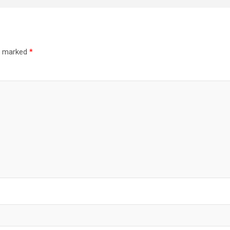
re marked
*