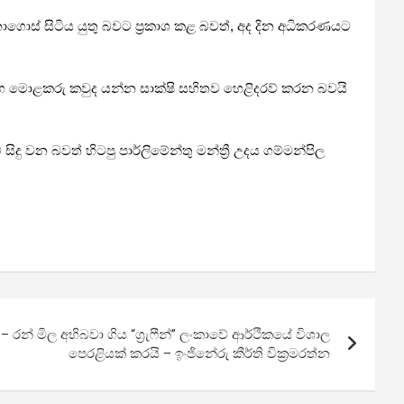
 නොගොස් සිටිය යුතු බවට ප්‍රකාශ කළ බවත්, අද දින අධිකරණයට
ෑ මහ මොළකරු කවුද යන්න සාක්ෂි සහිතව හෙළිදරව් කරන බවයි
දු වන බවත් හිටපු පාර්ලිමේන්තු මන්ත්‍රී උදය ගම්මන්පිල
00යි – රන් මිල අභිබවා ගිය “ග්‍රැෆීන්” ලංකාවේ ආර්ථිකයේ විශාල
පෙරළියක් කරයි – ඉංජිනේරු කීර්ති වික්‍රමරත්න