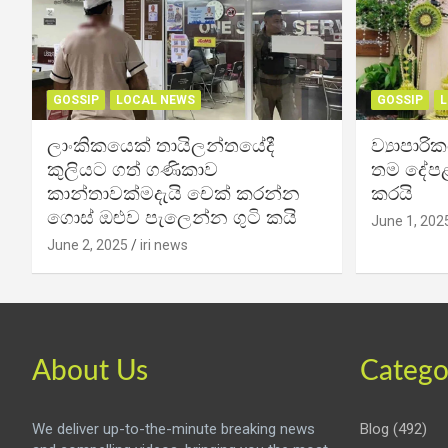
GOSSIP
LOCAL NEWS
GOSSIP
L
ලාංකිකයෙක් තායිලන්තයේදී
ව්‍යාපාර
කුලියට ගත් ගණිකාව
තම දේපළ
කාන්තාවක්මදැයි චෙක් කරන්න
කරයි
ගොස් ඔළුව පැලෙන්න ගුටි කයි
June 1, 202
June 2, 2025
iri news
About Us
Catego
We deliver up-to-the-minute breaking news
Blog
(492)