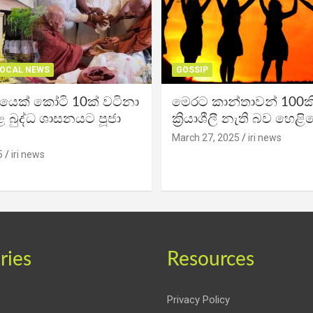
OCAL NEWS
GOSSIP
ිකයෙක් කෝටි 10ක් වටිනා
මෙරට කාන්තාවන් 100කි
 බුද්ධ ශාසනයට පූජා
ක්‍රියාශීලී නැති බව හෙළි
March 27, 2025
iri news
5
iri news
ries
Resources
Privacy Policy