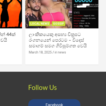
LOCAL NEWS
GOSSIP
න් 44ක්
ලාංකිකයෙකු අසභ්‍ය චිත්‍රපට
වෙයි
රංගනයෙන් පෙරටම – විදෙස්
සමාගම් සමග ගිවිසුම්ගත වෙයි
March 18, 2025
iri news
Follow Us
Facebook