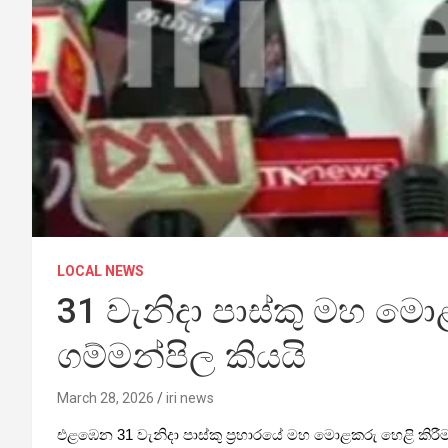
LOCAL NEWS
31 වැනිදා පාස්කු මහ ම
ගම්මන්පිල කියයි
March 28, 2026
iri news
එළඹෙන 31 වැනිදා පාස්කු ප්‍රහාරයේ මහ මොළකරු හෙළි කිරීම