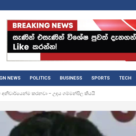
IGN NEWS
POLITICS
BUSINESS
SPORTS
TECH
ම අනිවාර්යෙන්ම කරනවා – උදය ගම්මන්පිල කියයි