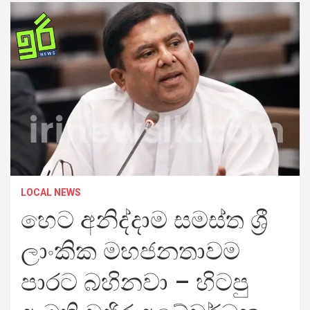
LOCAL NEWS
හෙට අනිද්දාම සමස්ත ශ්‍රී
ලාංකික මහජනතාවම
පාරට බහිනවා – හිටපු