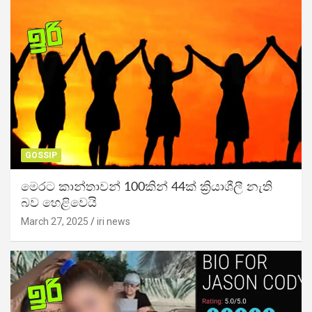
GOSSIP
මෙරට කාන්තාවන් 100කින් 44ක් ක්‍රියාශීලී නැති
බව හෙළිවෙයි
March 27, 2025
iri news