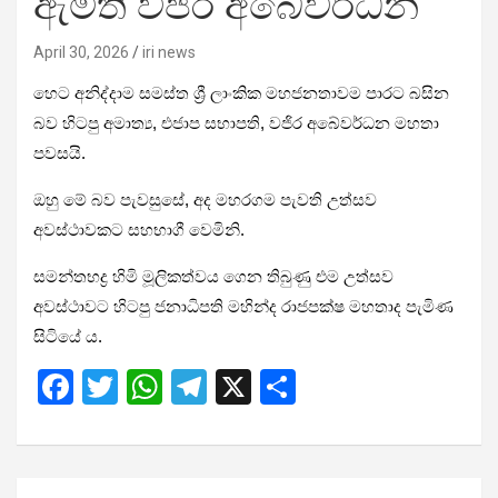
ඇමති වජිර අබේවර්ධන
April 30, 2026
iri news
හෙට අනිද්දාම සමස්ත ශ්‍රී ලාංකික මහජනතාවම පාරට බසින
බව හිටපු අමාත්‍ය, එජාප සභාපති, වජිර අබේවර්ධන මහතා
පවසයි.
ඔහු මේ බව පැවසුසේ, අද මහරගම පැවති උත්සව
අවස්ථාවකට සහභාගී වෙමිනි.
සමන්තභද්‍ර හිමි මූලිකත්වය ගෙන තිබුණු එම උත්සව
අවස්ථාවට හිටපු ජනාධිපති මහින්ද රාජපක්ෂ මහතාද පැමිණ
සිටියේ ය.
F
T
W
T
X
S
a
wi
h
el
h
ce
tt
at
e
ar
b
er
s
gr
e
Post