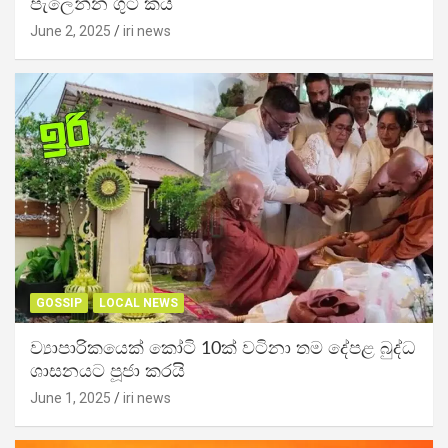
පැලෙන්න ගුටි කයි
June 2, 2025
iri news
GOSSIP
LOCAL NEWS
ව්‍යාපාරිකයෙක් කෝටි 10ක් වටිනා තම දේපළ බුද්ධ
ශාසනයට පූජා කරයි
June 1, 2025
iri news