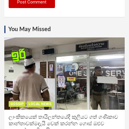
You May Missed
GOSSIP
LOCAL NEWS
ලාංකිකයෙක් තායිලන්තයේදී කුලියට ගත් ගණිකාව
කාන්තාවක්මදැයි චෙක් කරන්න ගොස් ඔළුව