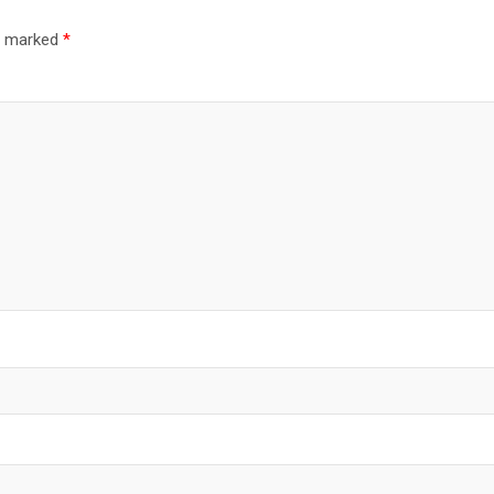
re marked
*