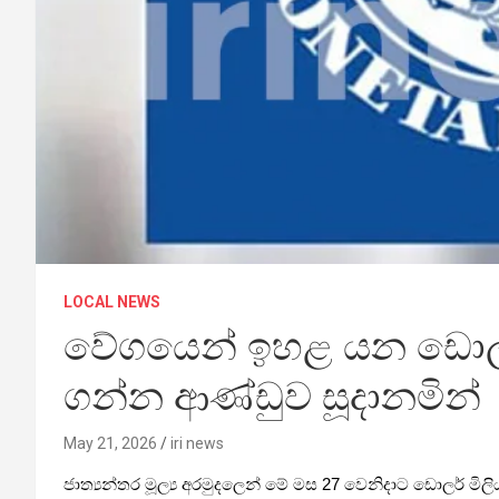
LOCAL NEWS
වේගයෙන් ඉහළ යන ඩොලරය
ගන්න ආණ්ඩුව සූදානමින්
May 21, 2026
iri news
ජාත්‍යන්තර මූල්‍ය අරමුදලෙන් මේ මස 27 වෙනිදාට ඩොලර් මි