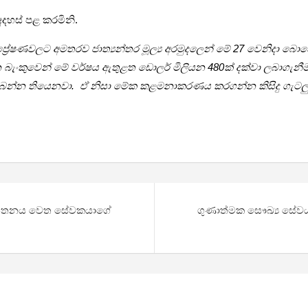
 අදහස් පළ කරමිනි.
රේෂණවලට අමතරව ජාත්‍යන්තර මූල්‍ය අරමුදලෙන් මේ 27 වෙනිදා බොහ
ධන බැංකුවෙන් මේ වර්ෂය ඇතුළත ඩොලර් මිලියන 480ක් දක්වා ලබාගැන
ලැබෙන්න තියෙනවා. ඒ නිසා මේක කළමනාකරණය කරගන්න කිසිදු ගැටල
 ආයතනය වෙත සේවකයාගේ
ගුණාත්මක සෞඛ්‍ය සේවය,