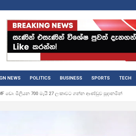
IGN NEWS
POLITICS
BUSINESS
SPORTS
TECH
ඩො. මිලියන 700 මැයි 27 ලංකාවට ගන්න ආණ්ඩුව සූදානමින්