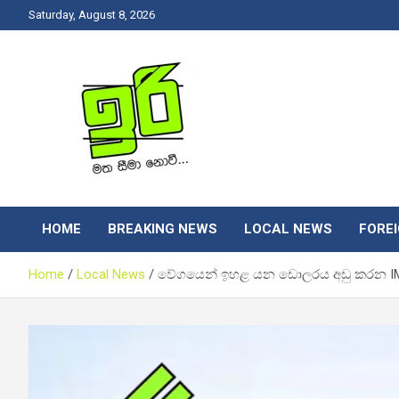
Skip
Saturday, August 8, 2026
to
content
Latest News Srilanka
Iri News
HOME
BREAKING NEWS
LOCAL NEWS
FORE
Home
Local News
වේගයෙන් ඉහළ යන ඩොලරය අඩු කරන IMF 