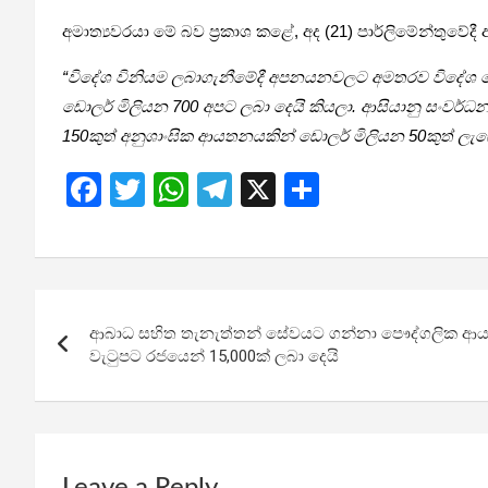
අමාත්‍යවරයා මේ බව ප්‍රකාශ කළේ, අද (21) පාර්ලිමේන්තුවේදී
“විදේශ විනියම ලබාගැනීමේදී අපනයනවලට අමතරව විදේශ ප්‍
ඩොලර් මිලියන 700 අපට ලබා දෙයි කියලා. ආසියානු සංවර්
150කුත් අනුශාංඝික ආයතනයකින් ඩොලර් මිලියන 50කුත් 
F
T
W
T
X
S
a
wi
h
el
h
ce
tt
at
e
ar
b
er
s
gr
e
Post
o
A
a
ආබාධ සහිත තැනැත්තන් සේවයට ගන්නා පෞද්ගලික
navigation
o
p
m
වැටුපට රජයෙන් 15,000ක් ලබා දෙයි
k
p
Leave a Reply