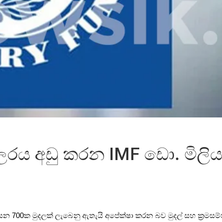
 අඩු කරන IMF ඩො. මිලියන
ලියන 700ක මුදලක් ලැබෙනු ඇතැයි අපේක්ෂා කරන බව මුදල් සහ ක්‍රමසම