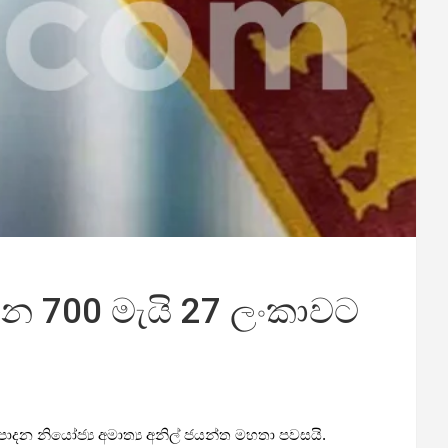
 700 මැයි 27 ලංකාවට
්පාදන නියෝජ්‍ය අමාත්‍ය අනිල් ජයන්ත මහතා පවසයි.