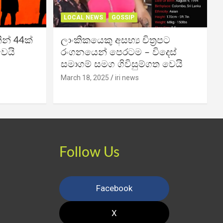
LOCAL NEWS
GOSSIP
න් 44ක්
ලාංකිකයෙකු අසභ්‍ය චිත්‍රපට
වෙයි
රංගනයෙන් පෙරටම – විදෙස්
සමාගම් සමග ගිවිසුම්ගත වෙයි
March 18, 2025
iri news
Follow Us
Facebook
X