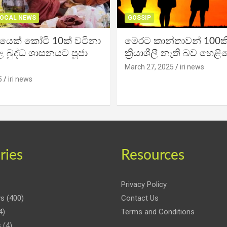
OCAL NEWS
GOSSIP
ිකයෙක් කෝටි 10ක් වටිනා
මෙරට කාන්තාවන් 100කි
 බුද්ධ ශාසනයට පූජා
ක්‍රියාශීලී නැති බව හෙළි
March 27, 2025
iri news
5
iri news
ries
Resources
Privacy Policy
ws
(400)
Contact Us
4)
Terms and Conditions
s
(4)