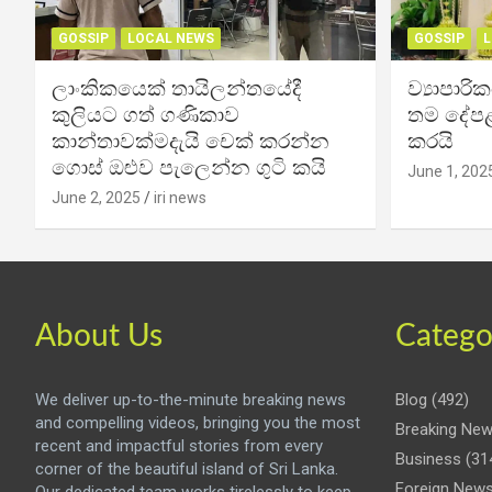
GOSSIP
LOCAL NEWS
GOSSIP
L
ලාංකිකයෙක් තායිලන්තයේදී
ව්‍යාපාර
කුලියට ගත් ගණිකාව
තම දේපළ
කාන්තාවක්මදැයි චෙක් කරන්න
කරයි
ගොස් ඔළුව පැලෙන්න ගුටි කයි
June 1, 202
June 2, 2025
iri news
About Us
Catego
We deliver up-to-the-minute breaking news
Blog
(492)
and compelling videos, bringing you the most
Breaking Ne
recent and impactful stories from every
Business
(31
corner of the beautiful island of Sri Lanka.
Foreign New