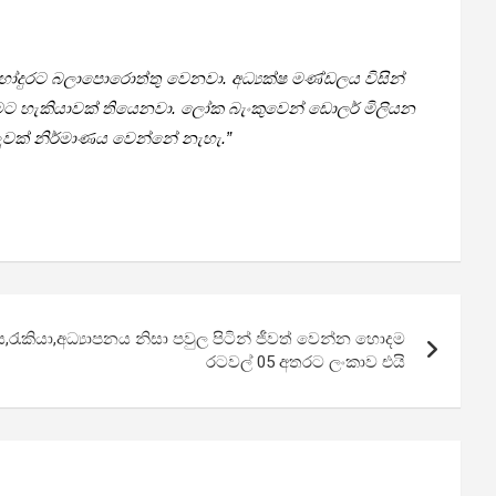
ෝදුරට බලාපොරොත්තු වෙනවා. අධ්‍යක්ෂ මණ්ඩලය විසින්
ීමට හැකියාවක් තියෙනවා. ලෝක බැංකුවෙන් ඩොලර් මිලියන
ුවක් නිර්මාණය වෙන්නේ නැහැ.”
රැකියා,අධ්‍යාපනය නිසා පවුල පිටින් ජීවත් වෙන්න හොදම
රටවල් 05 අතරට ලංකාව එයි