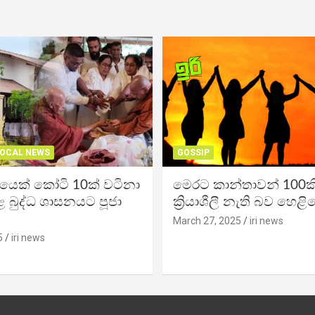
OCAL NEWS
GOSSIP
ිකයෙක් කෝටි 10ක් වටිනා
මෙරට කාන්තාවන් 100කි
 බුද්ධ ශාසනයට පූජා
ක්‍රියාශීලී නැති බව හෙළි
March 27, 2025
iri news
5
iri news