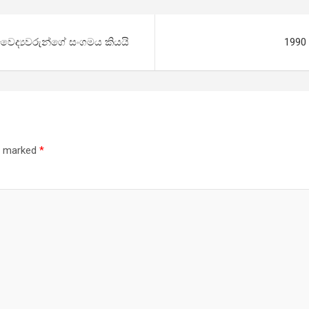
ෛද්‍යවරුන්ගේ සංගමය කියයි
1990
re marked
*