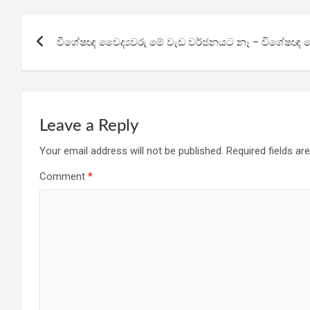
b
er
s
gr
e
Post
o
A
a
විශේෂඥ වෛද්‍යවරු මේ වැඩ වර්ජනයට නෑ – විශේෂඥ ව
navigation
o
p
m
k
p
Leave a Reply
Your email address will not be published.
Required fields a
Comment
*