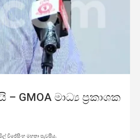
ි – GMOA මාධ්‍ය ප්‍රකාශක
මිල් විජේසිංහ මහතා පැවසීය.