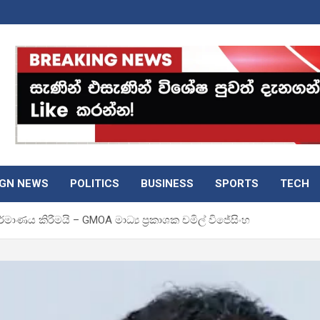
IGN NEWS
POLITICS
BUSINESS
SPORTS
TECH
්මාණය කිරීමයි – GMOA මාධ්‍ය ප්‍රකාශක චමිල් විජේසිංහ