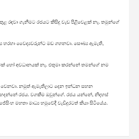
ට තුළ රඳවා ගැනීමට රජයට කිසිදු වැඩ පිළිවෙළක් නෑ. තමුන්ගේ
ය හරහා වෛද්‍යවරුන්ට මඩ ගහනවා. සෞඛ්‍ය ඇමැති,
 කතාවක් හෝ අවධානයක් නෑ. එතුමා කරන්නේ තමන්ගේ නම
ැය වෙනවා. නමුත් ඇමැතිලාට දෙන ඉන්ධන සහන
ය හදන්නේ රජය. වගකීම ඔවුන්ගේ. රජය යන්නේ, නිදහස්
සිංහ මහතා මාධ්‍ය හමුවේදී වැඩිදුරටත් කියා සිටියේය.