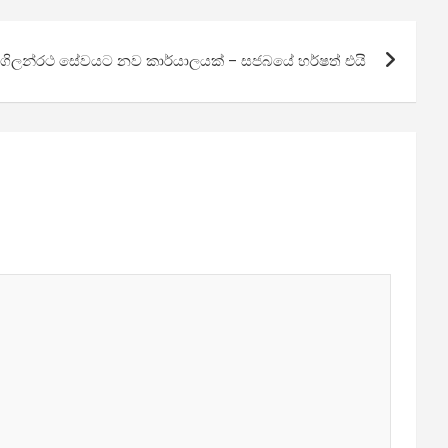
 ගිලන්රථ සේවයට නව කාර්යාලයක් – සජබයේ හර්ෂත් එයි