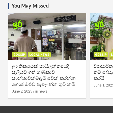
You May Missed
GOSSIP
LOCAL NEWS
GOSSIP
L
ලාංකිකයෙක් තායිලන්තයේදී
ව්‍යාපාර
කුලියට ගත් ගණිකාව
තම දේපළ
කාන්තාවක්මදැයි චෙක් කරන්න
කරයි
ගොස් ඔළුව පැලෙන්න ගුටි කයි
June 1, 202
June 2, 2025
iri news