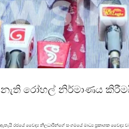
ු නැති රෝහල් නිර්මාණය කිරීමය
ී ඇතැයි රජයේ වෛද්‍ය නිලධාරීන්ගේ සංගමයේ මාධ්‍ය ප්‍රකාශක වෛද්‍ය ච