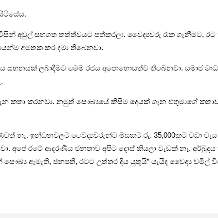
සිටියේය.
රජය විසින් අවුල් සහගත තත්ත්වයට පත්කරලා. වෛද්‍යවරු රැක ගැනීමට, ර
ණයෙන්ම අමතක කර දමා තිබෙනවා.
ධනීය සහනයක් ලබාදීමට මෙම රජය අපොහොසත්ව තිබෙනවා. සමාජ මාධ්‍
.
බලය ගැන කතා කරනවා. නමුත් සෞඛ්‍යයේ කිසිම දෙයක් ගැන එතුමාගේ
මාණවත් නෑ. ඉන්ධනවලට වෛද්‍යවරුන්ට මසකට රු. 35,000කට වඩා ව
නවා. අපේ රටේ ආදරණීය ජනතාව අපිට දොස් කියලා වැඩක් නෑ. අර්බුද
්‍ය ඇමැති, ජනපති, රටට උත්තර දිය යුතුයි” යැයිද වෛද්‍ය චමිල් විජේ