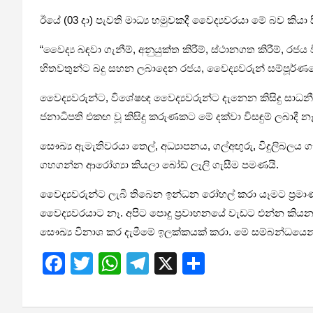
ඊයේ (03 දා) පැවති මාධ්‍ය හමුවකදී වෛද්‍යවරයා මේ බව කියා 
“වෛද්‍ය බඳවා ගැනීම්, අනුයුක්ත කිරීම්, ස්ථානගත කිරීම්, 
හිතවතුන්ට බදු සහන ලබාදෙන රජය, වෛද්‍යවරුන් සම්පූර්
වෛද්‍යවරුන්ට, විශේෂඥ වෛද්‍යවරුන්ට දැනෙන කිසිදු සා
ජනාධිපති එකඟ වූ කිසිදු කරුණකට මේ දක්වා විසඳුම් ලබාදී නෑ
සෞඛ්‍ය ඇමැතිවරයා තෙල්, අධ්‍යාපනය, ගල්අඟුරු, විදුලි
ගහගන්න ආරෝග්‍යා කියලා බෝඩ් ලෑලි ගැසීම පමණයි.
වෛද්‍යවරුන්ට ලැබී තිබෙන ඉන්ධන රෝහල් කරා යෑමට ප්‍ර
වෛද්‍යවරයාට නෑ. අපිට පොදු ප්‍රවාහනයේ වැඩට එන්න කිය
සෞඛ්‍ය විනාශ කර දැමීමේ ඉලක්කයක් කරා. මේ සම්බන්ධයෙන් සෞඛ
F
T
W
T
X
S
a
wi
h
el
h
ce
tt
at
e
ar