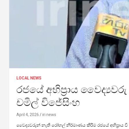
LOCAL NEWS
රජයේ අභිප්‍රාය වෛද්‍යවර
චමිල් විජේසිංහ
April 4, 2026
iri news
වෛද්‍යවරුන් නැති රෝහල් නිර්මාණය කිරීම රජයේ අභිප්‍රාය ව