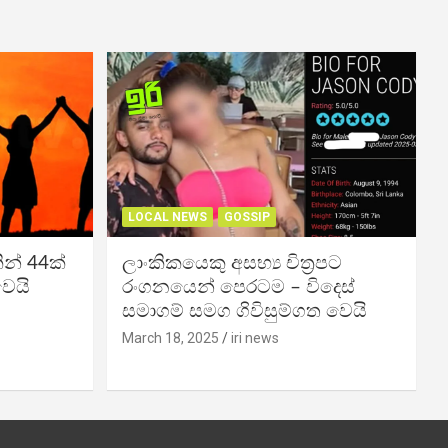
LOCAL NEWS
GOSSIP
න් 44ක්
ලාංකිකයෙකු අසභ්‍ය චිත්‍රපට
වෙයි
රංගනයෙන් පෙරටම – විදෙස්
සමාගම් සමග ගිවිසුම්ගත වෙයි
March 18, 2025
iri news