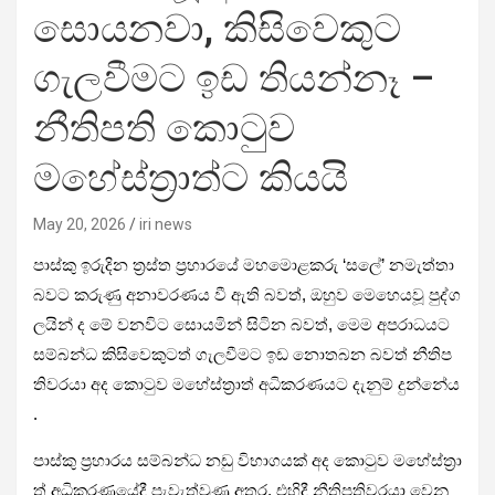
සොයනවා, කිසිවෙකුට
ගැලවීමට ඉඩ තියන්නෑ –
නීතිපති කොටුව
මහේස්ත්‍රාත්ට කියයි
May 20, 2026
iri news
පාස්කු ඉරුදින ත්‍රස්ත ප්‍රහාරයේ මහමොළකරු ‘සලේ’ නමැත්තා
බවට කරුණු අනාවරණය වී ඇති බවත්, ඔහුව මෙහෙයවූ පුද්ග
ලයින් ද මේ වනවිට සොයමින් සිටින බවත්, මෙම අපරාධයට
සම්බන්ධ කිසිවෙකුටත් ගැලවීමට ඉඩ නොතබන බවත් නීතිප
තිවරයා අද කොටුව මහේස්ත්‍රාත් අධිකරණයට දැනුම් දුන්නේය
.
පාස්කු ප්‍රහාරය සම්බන්ධ නඩු විභාගයක් අද කොටුව මහේස්ත්‍රා
ත් අධිකරණයේදී පැවැත්වුණු අතර, එහිදී නීතිපතිවරයා වෙනු