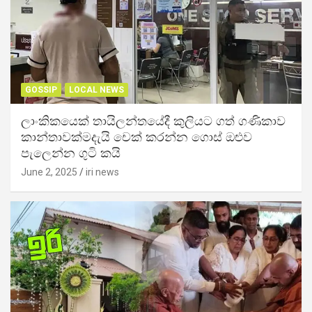
GOSSIP
LOCAL NEWS
ලාංකිකයෙක් තායිලන්තයේදී කුලියට ගත් ගණිකාව
කාන්තාවක්මදැයි චෙක් කරන්න ගොස් ඔළුව
පැලෙන්න ගුටි කයි
June 2, 2025
iri news