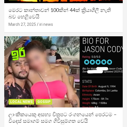
මෙරට කාන්තාවන් 100කින් 44ක් ක්‍රියාශීලී නැති
බව හෙළිවෙයි
March 27, 2025
iri news
LOCAL NEWS
GOSSIP
ලාංකිකයෙකු අසභ්‍ය චිත්‍රපට රංගනයෙන් පෙරටම –
විදෙස් සමාගම් සමග ගිවිසුම්ගත වෙයි