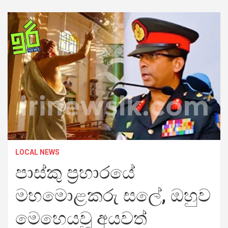
LOCAL NEWS
පාස්කු ප්‍රහාරයේ
මහමොළකරු සලේ, ඔහුව
මෙහෙයවූ අයවත්