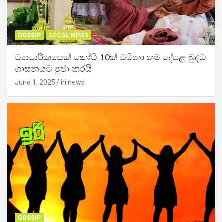
GOSSIP
LOCAL NEWS
ව්‍යාපාරිකයෙක් කෝටි 10ක් වටිනා තම දේපළ බුද්ධ
ශාසනයට පූජා කරයි
June 1, 2025
iri news
GOSSIP