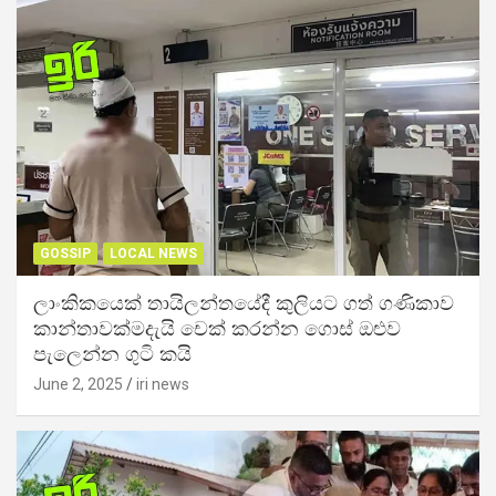
GOSSIP
LOCAL NEWS
ලාංකිකයෙක් තායිලන්තයේදී කුලියට ගත් ගණිකාව
කාන්තාවක්මදැයි චෙක් කරන්න ගොස් ඔළුව
පැලෙන්න ගුටි කයි
June 2, 2025
iri news