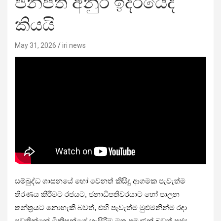
ජනපති අනුර ඉදිරියේදි
කියයි
May 31, 2026
iri news
සම්බුද්ධ ශාසනයේ හෝ වෙනත් කිසිදු ආගමක පැවැත්ම
තීරණය කිරීමට රජයට, ජනාධිපතිවරයාට හෝ පාලන
තන්ත්‍රයට නොහැකි බවත්, එහි පැවැත්ම මුළුමනින්ම රඳා
පවතින්නේ මිනිසුන්ගේ හැසිරීම මත පමණක් බවත් පූජ්‍ය