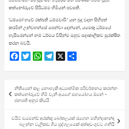
කත්නෝරුවේ සිරිධම්ම හිමියන් පවසති.
‘ධම්මෝ හවේ රක්ඛති ධම්මචාරිං’ යන බුදු වදන සිහිපත්
කරමින් උන්වහන්සේ පෙන්වා දෙන්නේ, යමෙකු ධර්මයේ
හැසිරෙන්නේ නම් ධර්මය විසින්ම ඔහුව සදාකාලිකව සුරක්ෂිත
කරන බවයි.
F
T
W
T
X
S
a
wi
h
el
h
ce
tt
at
e
ar
b
er
s
gr
e
Post
නිතීයෙන් කළ නොහැකි අධ්‍යාත්මික පරිවර්තනය කරන්න
o
A
a
navigation
කත්නෝරුවේ හිමි වැනි අයගේ සහයෝගය ඕනේ –
o
p
m
ජනපති අනුර කියයි
k
p
වයිට් ඩයමන්ඩ් අරක්කු බෝතලයක් රැගෙ​න මහින්දානන්ද
බලන්න වැලිකඩ ගිය පුද්ගලයෙක් අත්අඩංගුවට ගනියි