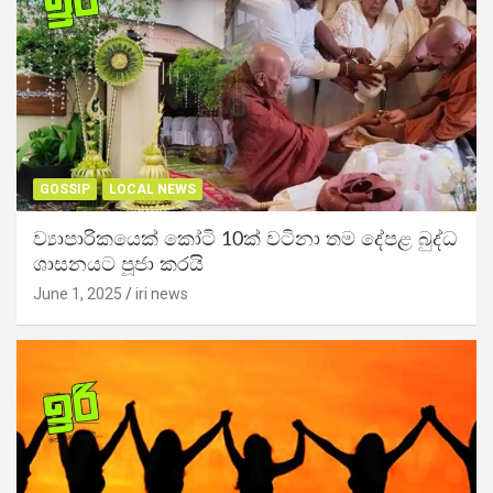
GOSSIP
LOCAL NEWS
ව්‍යාපාරිකයෙක් කෝටි 10ක් වටිනා තම දේපළ බුද්ධ
ශාසනයට පූජා කරයි
June 1, 2025
iri news