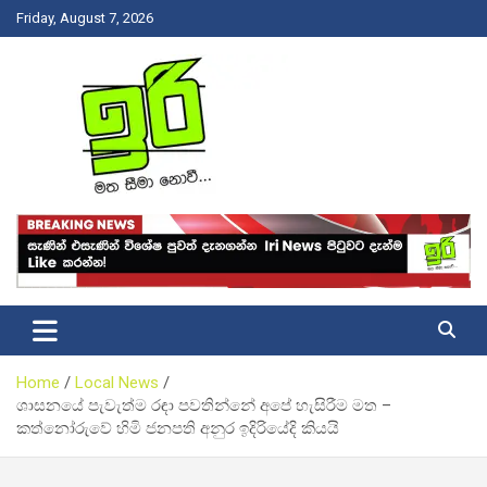
Skip
Friday, August 7, 2026
to
content
Latest News Srilanka
Iri News
Home
Local News
ශාසනයේ පැවැත්ම රඳා පවතින්නේ අපේ හැසිරීම මත –
කත්නෝරුවේ හිමි ජනපති අනුර ඉදිරියේදි කියයි