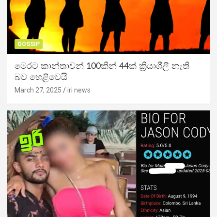
GOSSIP
මෙරට කාන්තාවන් 100කින් 44ක් ක්‍රියාශීලී නැති
බව හෙළිවෙයි
March 27, 2025
iri news