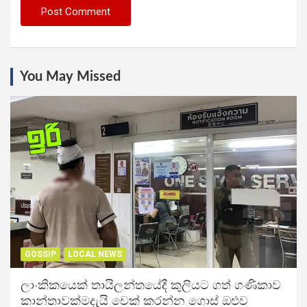
You May Missed
GOSSIP
LOCAL NEWS
ලාංකිකයෙක් තායිලන්තයේදී කුලියට ගත් ගණිකාව
කාන්තාවක්මදැයි චෙක් කරන්න ගොස් ඔළුව