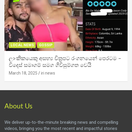
LOCAL NEWS
GOSSIP
ලාංකිකයෙකු අසභ්‍ය චිත්‍රපට රංගනයෙන් පෙරටම –
විදෙස් සමාගම් සමග ගිවිසුම්ගත වෙයි
March 18, 2025
iri news
About Us
We deliver up-to-the-minute breaking news and compelling
videos, bringing you the most recent and impactful stories