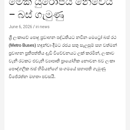
මේක යුරෝපය නෙවෙයි
– බස් ගැමුණු
June 6, 2026
iri news
ශ්‍රී ලංකාවේ පොදු ප්‍රවාහන පද්ධතියට නවීන මෙට්‍රෝ බස් රථ
(Metro Buses) හඳුන්වා දීමට රජය සතු සැලසුම් සහ වත්මන්
ප්‍රවාහන ප්‍රතිපත්තිය දැඩි විවේචනයට ලක් කරමින්, ලංකාව
වැනි රටකට එවැනි ව්‍යාපෘති ප්‍රායෝගික නොවන බව ලංකා
පෞද්ගලික බස් හිමියන්ගේ සංගමයේ සභාපති ගැමුණු
විජේරත්න මහතා පවසයි.