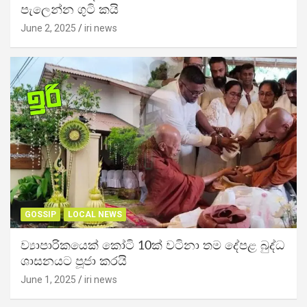
පැලෙන්න ගුටි කයි
June 2, 2025
iri news
GOSSIP
LOCAL NEWS
ව්‍යාපාරිකයෙක් කෝටි 10ක් වටිනා තම දේපළ බුද්ධ
ශාසනයට පූජා කරයි
June 1, 2025
iri news