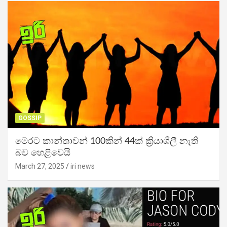
GOSSIP
මෙරට කාන්තාවන් 100කින් 44ක් ක්‍රියාශීලී නැති
බව හෙළිවෙයි
March 27, 2025
iri news