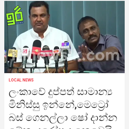
LOCAL NEWS
ලංකාවේ දුප්පත් සාමාන්‍ය
මිනිස්සු ඉන්නේ,මෙට්‍රෝ
බස් ගෙනල්ලා ෂෝ දාන්න