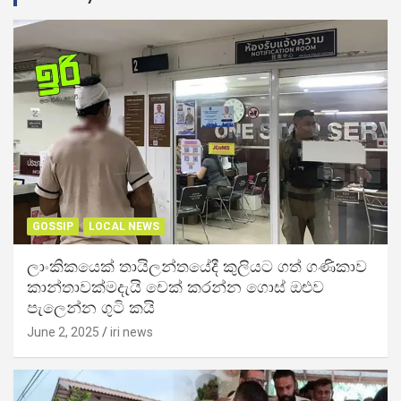
GOSSIP
LOCAL NEWS
ලාංකිකයෙක් තායිලන්තයේදී කුලියට ගත් ගණිකාව
කාන්තාවක්මදැයි චෙක් කරන්න ගොස් ඔළුව
පැලෙන්න ගුටි කයි
June 2, 2025
iri news