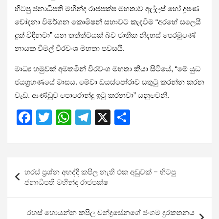
හිටපු ජනාධිපති මහින්ද රාජපක්ෂ මහතාව අල්ලස් හෝ දූෂණ
චෝදනා විමර්ශන කොමිෂන් සභාවට කැඳවීම “අරහේ සලෙයි
දුක් විඳිනවා” යන තත්ත්වයක් බව ජාතික නිදහස් පෙරමුණේ
නායක විමල් වීරවංශ මහතා පවසයි.
මාධ්‍ය හමුවක් අමතමින් වීරවංශ මහතා කියා සිටියේ, “මේ යුධ
ජයග්‍රහණයේ මාසය. මේවා ඩයස්පෝරාව සතුටු කරන්න කරන
වැඩ. ආණ්ඩුව පොරොන්දු ඉටු කරනවා” යනුවෙනි.
F
T
W
T
X
S
a
wi
h
el
h
ce
tt
at
e
ar
b
er
s
gr
e
Post
හරස් ප්‍රශ්න අහද්දී කපිල නැති එක අඩුවක් – හිටපු
o
A
a
navigation
ජනාධිපති මහින්ද රාජපක්ෂ
o
p
m
k
p
රහස් හොයන්න කපිල චන්ද්‍රසේනගේ ජංගම දුරකතනය