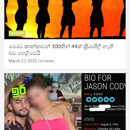
GOSSIP
මෙරට කාන්තාවන් 100කින් 44ක් ක්‍රියාශීලී නැති
බව හෙළිවෙයි
March 27, 2025
iri news