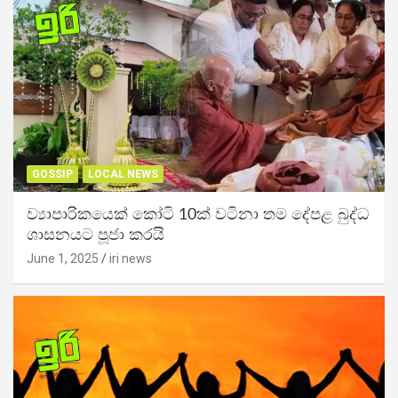
GOSSIP
LOCAL NEWS
ව්‍යාපාරිකයෙක් කෝටි 10ක් වටිනා තම දේපළ බුද්ධ
ශාසනයට පූජා කරයි
June 1, 2025
iri news