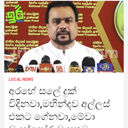
LOCAL NEWS
අරහේ සලේ දුක්
විදිනවා,මහින්දව අල්ලස්
එකට ගේනවා,මේවා