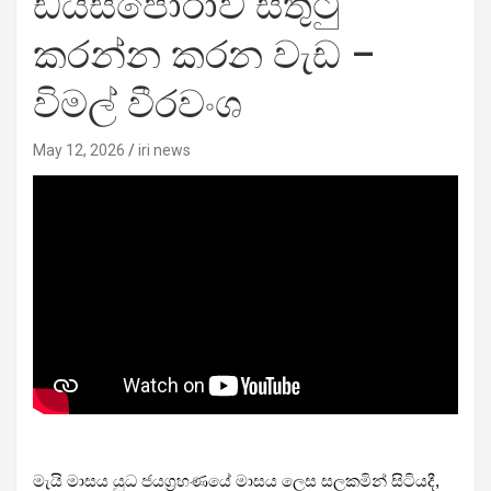
ඩයස්පෝරාව සතුටු
කරන්න කරන වැඩ –
විමල් වීරවංශ
May 12, 2026
iri news
මැයි මාසය යුධ ජයග්‍රහණයේ මාසය ලෙස සලකමින් සිටියදී,