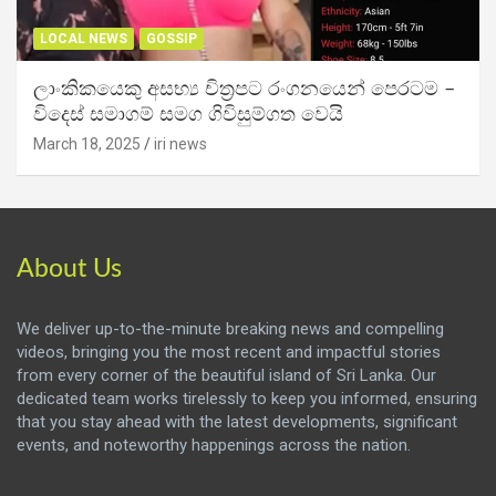
LOCAL NEWS
GOSSIP
ලාංකිකයෙකු අසභ්‍ය චිත්‍රපට රංගනයෙන් පෙරටම –
විදෙස් සමාගම් සමග ගිවිසුම්ගත වෙයි
March 18, 2025
iri news
About Us
We deliver up-to-the-minute breaking news and compelling
videos, bringing you the most recent and impactful stories
from every corner of the beautiful island of Sri Lanka. Our
dedicated team works tirelessly to keep you informed, ensuring
that you stay ahead with the latest developments, significant
events, and noteworthy happenings across the nation.