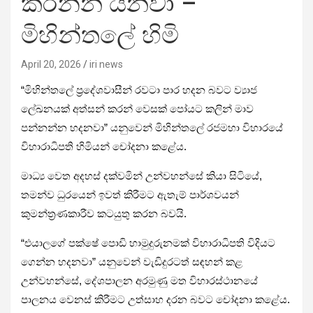
කරන්න යනවා –
මිහින්තලේ හිමි
April 20, 2026
iri news
“මිහින්තලේ ප්‍රදේශවාසීන් රවටා පාර හදන බවට ව්‍යාජ
ලේඛනයක් අත්සන් කරන් වෙසක් පෝයට කලින් මාව
පන්නන්න හදනවා” යනුවෙන් මිහින්තලේ රජමහා විහාරයේ
විහාරාධිපති හිමියන් චෝදනා කළේය.
මාධ්‍ය වෙත අදහස් දක්වමින් උන්වහන්සේ කියා සිටියේ,
තමන්ව ධුරයෙන් ඉවත් කිරීමට ඇතැම් පාර්ශවයන්
කුමන්ත්‍රණකාරීව කටයුතු කරන බවයි.
“එයාලගේ පක්ෂේ පොඩි හාමුදුරුනමක් විහාරාධිපති විදියට
ගෙන්න හදනවා” යනුවෙන් වැඩිදුරටත් සඳහන් කළ
උන්වහන්සේ, දේශපාලන අරමුණු මත විහාරස්ථානයේ
පාලනය වෙනස් කිරීමට උත්සාහ දරන බවට චෝදනා කළේය.