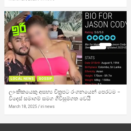
LOCAL NEWS
GOSSIP
ලාංකිකයෙකු අසභ්‍ය චිත්‍රපට රංගනයෙන් පෙරටම –
විදෙස් සමාගම් සමග ගිවිසුම්ගත වෙයි
March 18, 2025
iri news