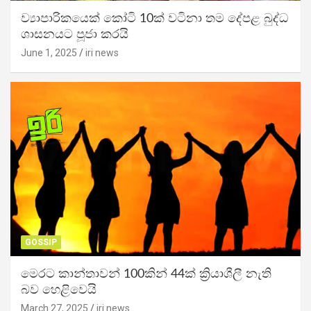
ව්‍යාපාරිකයෙක් කෝටි 10ක් වටිනා තම දේපළ බුද්ධ
ශාසනයට පූජා කරයි
June 1, 2025
iri news
GOSSIP
මෙරට කාන්තාවන් 100කින් 44ක් ක්‍රියාශීලී නැති
බව හෙළිවෙයි
March 27, 2025
iri news