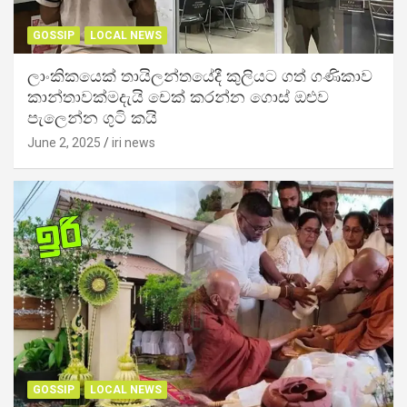
GOSSIP
LOCAL NEWS
ලාංකිකයෙක් තායිලන්තයේදී කුලියට ගත් ගණිකාව
කාන්තාවක්මදැයි චෙක් කරන්න ගොස් ඔළුව
පැලෙන්න ගුටි කයි
June 2, 2025
iri news
GOSSIP
LOCAL NEWS