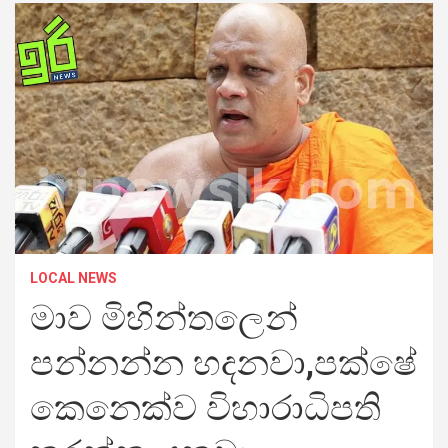
LOCAL NEWS
මාව මිහින්තලෙන්
පන්නන්න හදනවා,පක්ෂේ
කෙනෙක්ව විහාරාධිපති