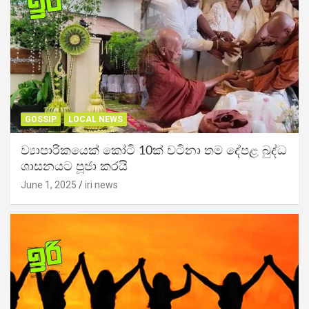
GOSSIP
LOCAL NEWS
ව්‍යාපාරිකයෙක් කෝටි 10ක් වටිනා තම දේපළ බුද්ධ
ශාසනයට පූජා කරයි
June 1, 2025
iri news