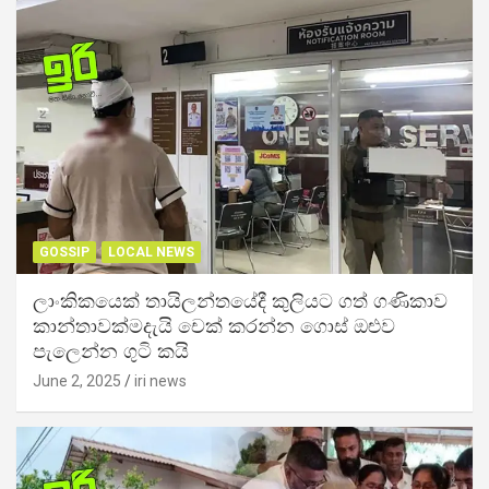
GOSSIP
LOCAL NEWS
ලාංකිකයෙක් තායිලන්තයේදී කුලියට ගත් ගණිකාව
කාන්තාවක්මදැයි චෙක් කරන්න ගොස් ඔළුව
පැලෙන්න ගුටි කයි
June 2, 2025
iri news