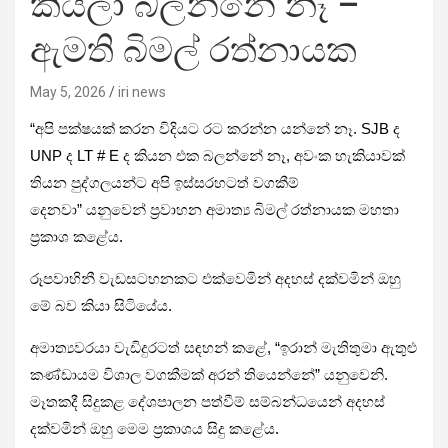
කියලා බලන්නේ නෑ –
ඇමති බිමල් රත්නායක
May 5, 2026
iri news
“අපි පක්ෂයක් කරන විදියට රට කරන්න යන්නේ නෑ. SJB ද
UNP ද LT # E ද කියන එක බලන්නේ නෑ, අවංක හැකියාවක්
තියන පුද්ගලයන්ට අපි ඉස්සරහටත් වගකීම්
දෙනවා” යනුවෙන් ප්‍රවාහන අමාත්‍ය බිමල් රත්නායක මහතා
ප්‍රකාශ කළේය.
රූපවාහිනී වැඩසටහනකට එක්වෙමින් අදහස් දක්වමින් ඔහු
මේ බව කියා සිටියේය.
අමාත්‍යවරයා වැඩිදුරටත් සඳහන් කළේ, “ඉරාන් මැතිතුමා ඇතුළු
කණ්ඩායම විශාල වගකීමක් අරන් තියෙන්නේ” යනුවෙනි.
මෑතකදී සිදුකළ දේශපාලන පත්වීම් සම්බන්ධයෙන් අදහස්
දක්වමින් ඔහු මෙම ප්‍රකාශය සිදු කළේය.