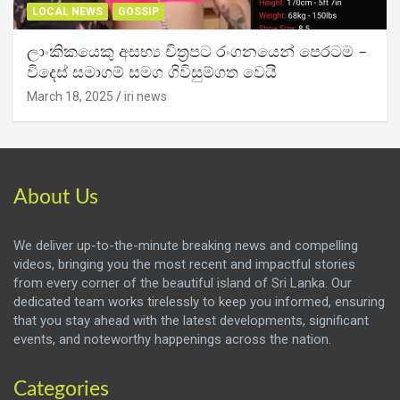
LOCAL NEWS
GOSSIP
ලාංකිකයෙකු අසභ්‍ය චිත්‍රපට රංගනයෙන් පෙරටම –
විදෙස් සමාගම් සමග ගිවිසුම්ගත වෙයි
March 18, 2025
iri news
About Us
We deliver up-to-the-minute breaking news and compelling
videos, bringing you the most recent and impactful stories
from every corner of the beautiful island of Sri Lanka. Our
dedicated team works tirelessly to keep you informed, ensuring
that you stay ahead with the latest developments, significant
events, and noteworthy happenings across the nation.
Categories