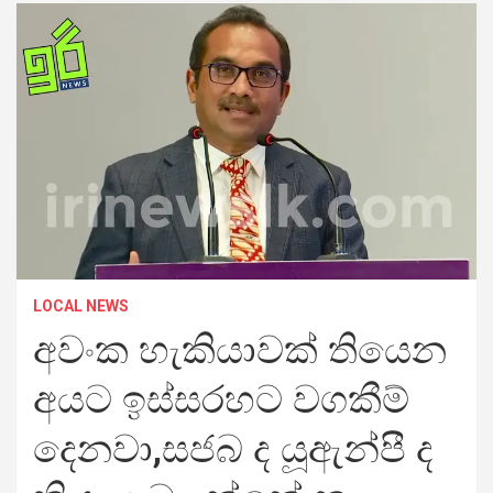
LOCAL NEWS
අවංක හැකියාවක් තියෙන
අයට ඉස්සරහට වගකීම්
දෙනවා,සජබ ද යූඇන්පී ද