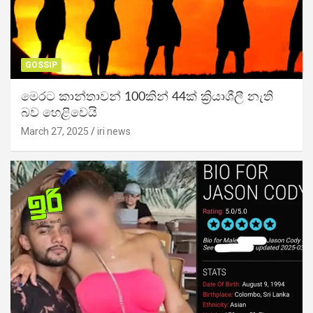
GOSSIP
මෙරට කාන්තාවන් 100කින් 44ක් ක්‍රියාශීලී නැති
බව හෙළිවෙයි
March 27, 2025
iri news