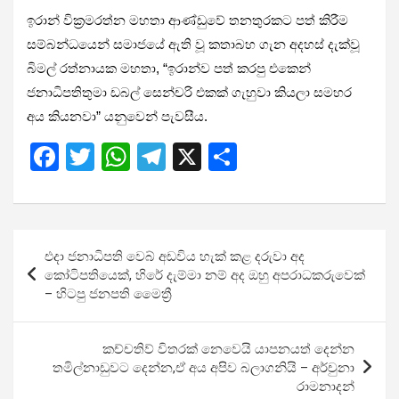
ඉරාන් වික්‍රමරත්න මහතා ආණ්ඩුවේ තනතුරකට පත් කිරීම
සම්බන්ධයෙන් සමාජයේ ඇති වූ කතාබහ ගැන අදහස් දැක්වූ
බිමල් රත්නායක මහතා, “ඉරාන්ව පත් කරපු එකෙන්
ජනාධිපතිතුමා ඩබල් සෙන්චරි එකක් ගැහුවා කියලා සමහර
අය කියනවා” යනුවෙන් පැවසීය.
F
T
W
T
X
S
a
wi
h
el
h
ce
tt
at
e
ar
b
er
s
gr
e
Post
එදා ජනාධිපති වෙබ් අඩවිය හැක් කළ දරුවා අද
o
A
a
navigation
කෝටිපතියෙක්, හිරේ දැම්මා නම් අද ඔහු අපරාධකරුවෙක්
o
p
m
– හිටපු ජනපති මෛත්‍රී
k
p
කච්චතිව් විතරක් නෙවෙයි යාපනයත් දෙන්න
තමිල්නාඩුවට දෙන්න,ඒ අය අපිව බලාගනියි – අර්චුනා
රාමනාදන්