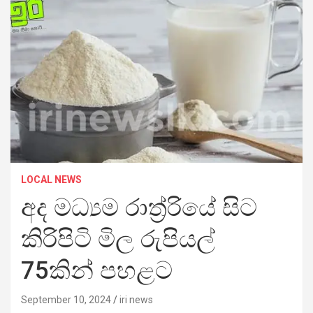
LOCAL NEWS
අද මධ්‍යම රාත්‍ර්‍රියේ සිට
කිරිපිටි මිල රුපියල්
75කින් පහළට
September 10, 2024
iri news