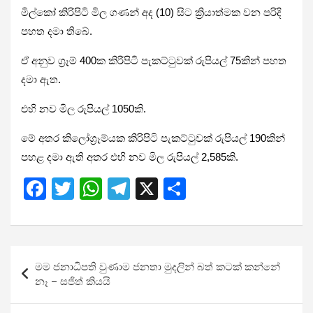
මිල්කෝ කිරිපිටි මිල ගණන් අද (10) සිට ක්‍රියාත්මක වන පරිදි
පහත දමා තිබේ.
ඒ අනුව ග්‍රෑම් 400ක කිරිපිටි පැකට්ටුවක් රුපියල් 75කින් පහත
දමා ඇත.
එහි නව මිල රුපියල් 1050කි.
මේ අතර කිලෝග්‍රෑම්යක කිරිපිටි පැකට්ටුවක් රුපියල් 190කින්
පහළ දමා ඇති අතර එහි නව මිල රුපියල් 2,585කි.
F
T
W
T
X
S
a
wi
h
el
h
ce
tt
at
e
ar
b
er
s
gr
e
Post
මම ජනාධිපති වුණාම ජනතා මුදලින් බත් කටක් කන්නේ
o
A
a
navigation
නෑ – සජිත් කියයි
o
p
m