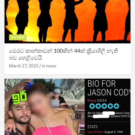
GOSSIP
මෙරට කාන්තාවන් 100කින් 44ක් ක්‍රියාශීලී නැති
බව හෙළිවෙයි
March 27, 2025
iri news