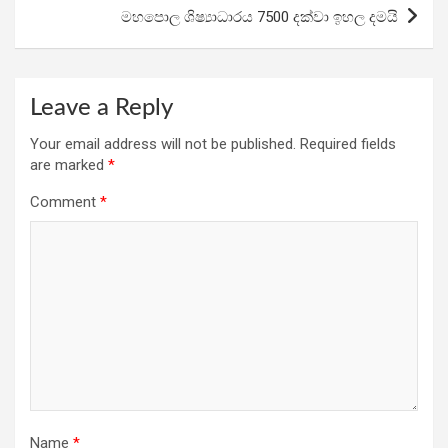
k
p
මහපොල ශිෂ්‍යාධාරය 7500 දක්වා ඉහල දමයි
Leave a Reply
Your email address will not be published.
Required fields
are marked
*
Comment
*
Name
*