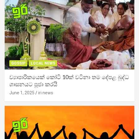
GOSSIP
LOCAL NEWS
ව්‍යාපාරිකයෙක් කෝටි 10ක් වටිනා තම දේපළ බුද්ධ
ශාසනයට පූජා කරයි
June 1, 2025
iri news