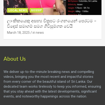
LOCAL NEWS
GOSSIP
ලාංකිකයෙකු අසභ්‍ය චිත්‍රපට රංගනයෙන් පෙරටම –
විදෙස් සමාගම් සමග ගිවිසුම්ගත වෙයි
March 18, 2025
iri news
About Us
We deliver up-to-the-minute breaking news and compelling
videos, bringing you the most recent and impactful stories
from every corner of the beautiful island of Sri Lanka. Our
dedicated team works tirelessly to keep you informed, ensuring
that you stay ahead with the latest developments, significant
events, and noteworthy happenings across the nation.