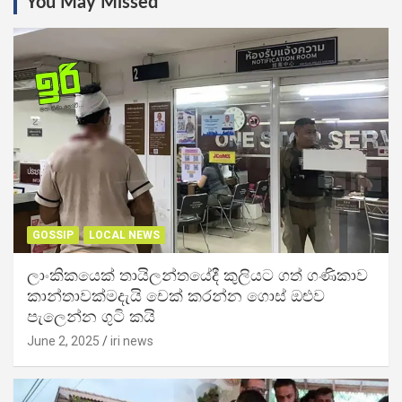
You May Missed
GOSSIP
LOCAL NEWS
ලාංකිකයෙක් තායිලන්තයේදී කුලියට ගත් ගණිකාව
කාන්තාවක්මදැයි චෙක් කරන්න ගොස් ඔළුව
පැලෙන්න ගුටි කයි
June 2, 2025
iri news