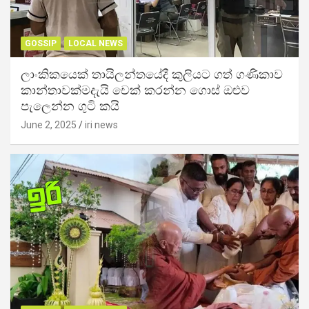
GOSSIP
LOCAL NEWS
ලාංකිකයෙක් තායිලන්තයේදී කුලියට ගත් ගණිකාව
කාන්තාවක්මදැයි චෙක් කරන්න ගොස් ඔළුව
පැලෙන්න ගුටි කයි
June 2, 2025
iri news