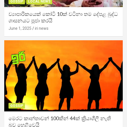
GOSSIP
LOCAL NEWS
ව්‍යාපාරිකයෙක් කෝටි 10ක් වටිනා තම දේපළ බුද්ධ
ශාසනයට පූජා කරයි
June 1, 2025
iri news
GOSSIP
මෙරට කාන්තාවන් 100කින් 44ක් ක්‍රියාශීලී නැති
බව හෙළිවෙයි