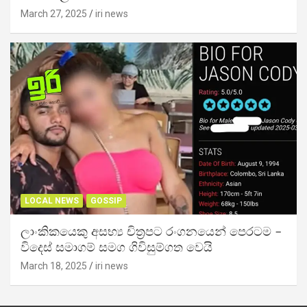
March 27, 2025
iri news
LOCAL NEWS
GOSSIP
ලාංකිකයෙකු අසභ්‍ය චිත්‍රපට රංගනයෙන් පෙරටම –
විදෙස් සමාගම් සමග ගිවිසුම්ගත වෙයි
March 18, 2025
iri news