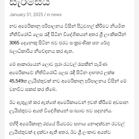
සැරසෙයි
January 31, 2025
iri news
නව අමෙරිකානු පරිපාලනය විසින් පිටුවහල් කිරීමට නියමිත
නීතිවිරෝධී ලෙස රැඳී සිටින විදේශිකයන් අතර ශ්‍රී ලාංකිකයින්
3065 දෙනෙකු සිටින බව එරට සංක්‍රමණික සහ රේගු
බලාධිකාරිය නිවේදනය කර ඇත.
මේ ආකාරයෙන් ලොව පුරා රටවල් රැසකින් පැමිණ
අමෙරිකාවේ නීතිවිරෝධී ලෙස රැඳී සිටින දාහතර ලක්ෂ
45,549ක ලැයිස්තුවක් නව අමෙරිකානු පරිපාලනය විසින් මේ
වනවිට සකස් කර තිබේ.
ඊට ඇතුළත් කර ඇත්තේ අමෙරිකාවෙන් ඉවත් කිරීමේ අවසාන
ලැයිස්තුවට අයත් විදේශිකයන් සංඛ්‍යාව බව සදහන්ය.
එහිදී අමෙරිකානු රජයේ පියවරට සහාය නොදක්වන රටවල්
ලැයිස්තුවක් ද දක්වා ඇති අතර, ඊට ශ්‍රී ලංකාව අයත්ව