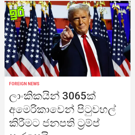
FOREIGN NEWS
ලාංකිකයින් 3065ක්
අමෙරිකාවෙන් පිටුවහල්
කිරීමට ජනපති ට්‍රම්ප්