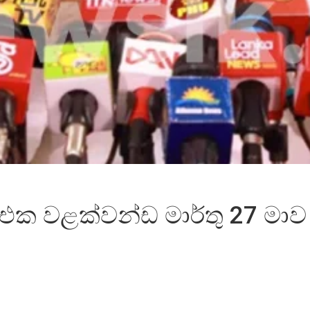
එක වළක්වන්ඩ මාර්තු 27 මාව