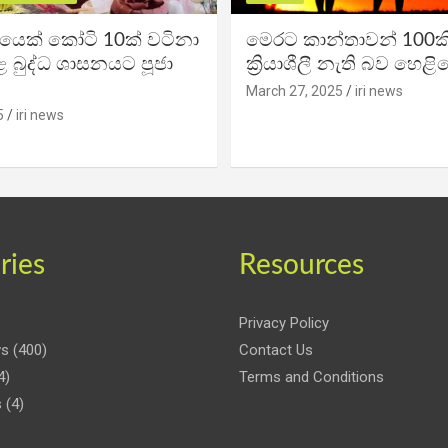
ිකයෙක් කෝටි 10ක් වටිනා
මෙරට කාන්තාවන් 100කි
 බුද්ධ ශාසනයට පූජා
ක්‍රියාශීලී නැති බව හෙළි
March 27, 2025
iri news
5
iri news
ries
Resources
Privacy Policy
ws
(400)
Contact Us
4)
Terms and Conditions
s
(4)