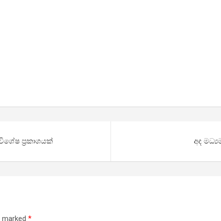
විශේෂ ප්‍රකාශයක්
අද මධ්‍ය
re marked
*