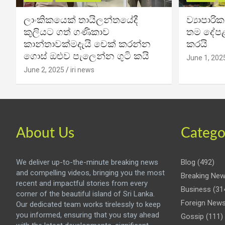
ලාංකිකයෙක් තායිලන්තයේදී
ව්‍යාපාර
කුලියට ගත් ගණිකාව
තම දේපළ
කාන්තාවක්මදැයි චෙක් කරන්න
කරයි
ගොස් ඔළුව පැලෙන්න ගුටි කයි
June 1, 202
June 2, 2025
iri news
About Us
Catego
We deliver up-to-the-minute breaking news
Blog
(492)
and compelling videos, bringing you the most
Breaking Ne
recent and impactful stories from every
Business
(31
corner of the beautiful island of Sri Lanka.
Foreign New
Our dedicated team works tirelessly to keep
you informed, ensuring that you stay ahead
Gossip
(111)