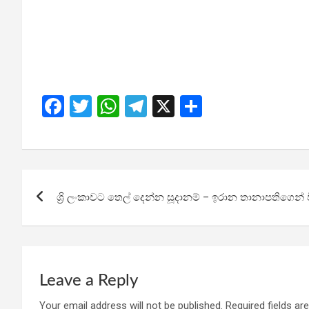
F
T
W
T
X
S
a
wi
h
el
h
ce
tt
at
e
ar
b
er
s
gr
e
Post
o
A
a
ශ්‍රි ලංකාවට තෙල් දෙන්න සූදානම් – ඉරාන තානාපතිගෙන් 
navigation
o
p
m
k
p
Leave a Reply
Your email address will not be published.
Required fields a