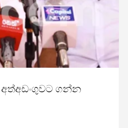
 අත්අඩංගුවට ගන්න