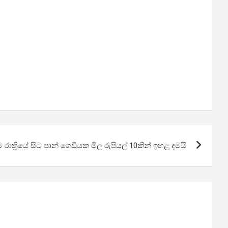
ම රාත්‍රියේ සිට පාන් ගෙඩියක මිල රුපියල් 10කින් ඉහළ දමයි