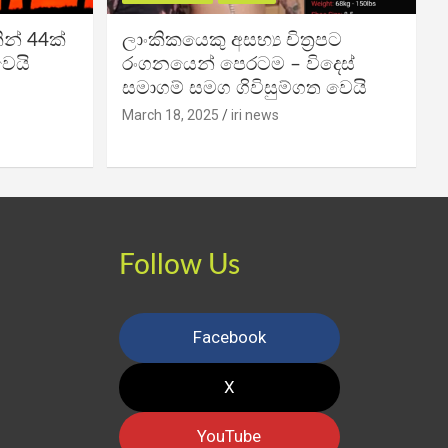
න් 44ක්
ලාංකිකයෙකු අසභ්‍ය චිත්‍රපට
වෙයි
රංගනයෙන් පෙරටම – විදෙස්
සමාගම් සමග ගිවිසුම්ගත වෙයි
March 18, 2025
iri news
Follow Us
Facebook
X
YouTube