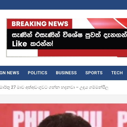
IGN NEWS
POLITICS
BUSINESS
SPORTS
TECH
ාර්තු 27 මාව අත්අඩංගුවට ගන්න හදනවා – උදය ගම්මන්පිල