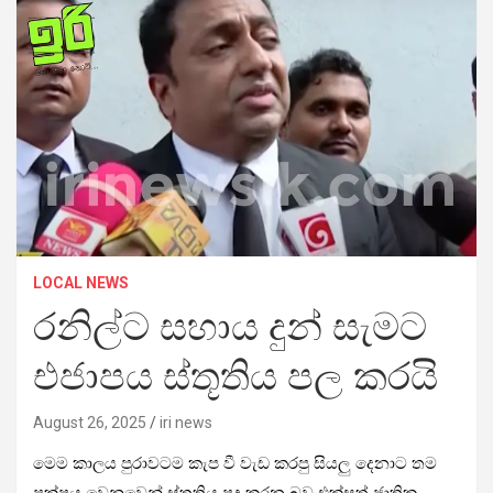
LOCAL NEWS
රනිල්ට සහාය දුන් සැමට
එජාපය ස්තූතිය පල කරයි
August 26, 2025
iri news
මෙම කාලය පුරාවටම කැප වී වැඩ කරපු සියලු දෙනාට තම
පක්ෂය වෙනුවෙන් ස්තූතිය පුද කරන බව එක්සත් ජාතික