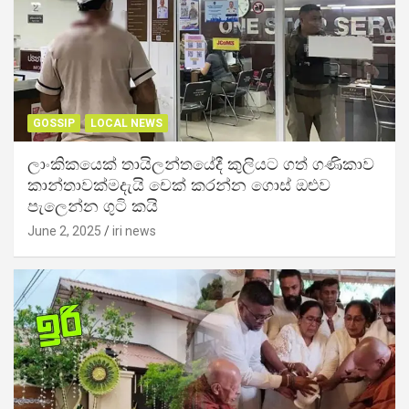
GOSSIP
LOCAL NEWS
ලාංකිකයෙක් තායිලන්තයේදී කුලියට ගත් ගණිකාව
කාන්තාවක්මදැයි චෙක් කරන්න ගොස් ඔළුව
පැලෙන්න ගුටි කයි
June 2, 2025
iri news