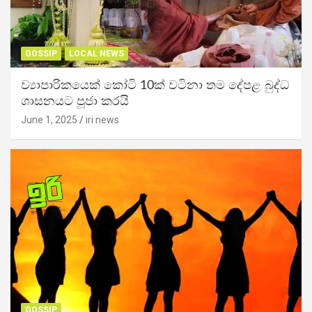
GOSSIP
LOCAL NEWS
ව්‍යාපාරිකයෙක් කෝටි 10ක් වටිනා තම දේපළ බුද්ධ
ශාසනයට පූජා කරයි
June 1, 2025
iri news
GOSSIP