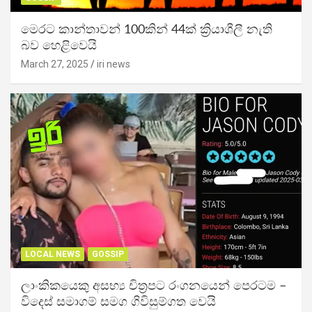
මෙරට කාන්තාවන් 100කින් 44ක් ක්‍රියාශීලී නැති
බව හෙළිවෙයි
March 27, 2025
iri news
LOCAL NEWS
GOSSIP
ලාංකිකයෙකු අසභ්‍ය චිත්‍රපට රංගනයෙන් පෙරටම –
විදෙස් සමාගම් සමග ගිවිසුම්ගත වෙයි