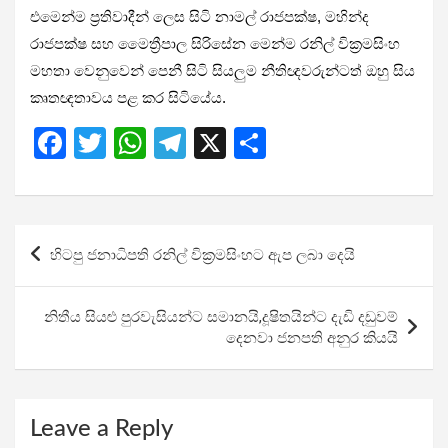
එමෙන්ම ප්‍රතිවාදීන් ලෙස සිටි නාමල් රාජපක්ෂ, මහින්ද
රාජපක්ෂ සහ මෛත්‍රීපාල සිරිසේන මෙන්ම රනිල් වික්‍රමසිංහ
මහතා වෙනුවෙන් පෙනී සිටි සියලුම නීතිඥවරුන්ටත් ඔහු සිය
කෘතඥතාවය පළ කර සිටියේය.
F
T
W
T
X
S
a
wi
h
el
h
ce
tt
at
e
ar
b
er
s
gr
e
Post
හිටපු ජනාධිපති රනිල් වික්‍රමසිංහට ඇප ලබා දෙයි
o
A
a
navigation
o
p
m
නිතීය සියළු පුරවැසියන්ට සමානයි,දූෂිතයින්ට දැඩි දඩුවම්
k
p
දෙනවා ජනපති අනුර කියයි
Leave a Reply