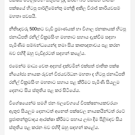
පක්ෂයේ හිටපු පාර්ලිමේන්තු මන්ත්‍රී අකිල විරාජ් කාරියවසම්
මහතා පවසයි.
නීතිඥවරු 500කට වැඩි ප්‍රමාණයක් හා විශාල ජනකායක් හිටපු
ජනාධිපති රනිල් වික්‍රමසිංහ මහතාට සහාය දැක්වීම සඳහා
පැමිණීම සම්බන්ධයෙන්ද තමා සිය කෘතඥතාවය පළ කරන
බව එහිදී ඔහු වැඩිදුරටත් සඳහන් කළේය.
එමෙන්ම මාධ්‍ය වෙත අදහස් දක්වමින් එක්සත් ජාතික පක්ෂ
නියෝජ්‍ය නායක රුවන් විජයවර්ධන මහතා ද හිටපු ජනාධිපති
රනිල් වික්‍රමසිංහ මහතාට සහාය පළ කිරීමට පැමිණි සියලුම
දෙනාට සිය ස්තූතිය පළ කර සිටියේය.
විශේෂයෙන්ම සමගි ජන බලවේගයේ විපක්ෂනායකවරයා
ඇතුළු සියලුම දෙනාටත් අනෙත් පක්ෂවල නායකයින්ටත් රටේ
ප්‍රජාතන්ත්‍රවාදය ආරක්ෂා කිරීමට සහාය ලබා දීම පිළිබඳව සිය
ස්තූතිය පළ කරන බව එහිදී ඔහු සඳහන් කළේය.