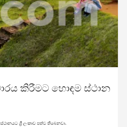
ාරය කිරීමට හොඳම ස්ථාන
්ථානයට ශ්‍රී ලංකාව පත්ව තිබෙනවා.