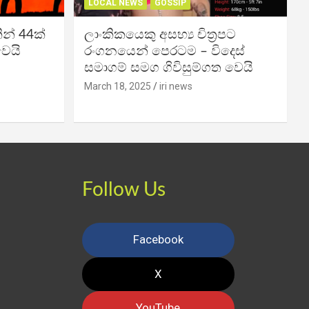
LOCAL NEWS
GOSSIP
න් 44ක්
ලාංකිකයෙකු අසභ්‍ය චිත්‍රපට
වෙයි
රංගනයෙන් පෙරටම – විදෙස්
සමාගම් සමග ගිවිසුම්ගත වෙයි
March 18, 2025
iri news
Follow Us
Facebook
X
YouTube