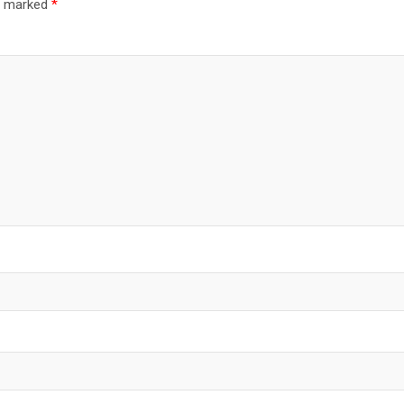
re marked
*