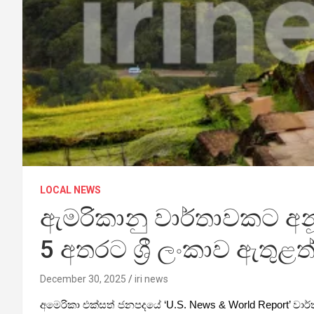
LOCAL NEWS
ඇමරිකානු වාර්තාවකට අන
5 අතරට ශ්‍රී ලංකාව ඇතුළත
December 30, 2025
iri news
අමෙරිකා එක්සත් ජනපදයේ ‘U.S. News & World Report’ වාර