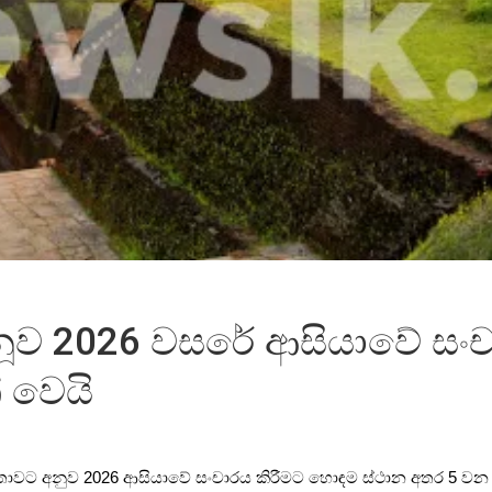
ූව 2026 වසරේ ආසියාවේ සංච
් වෙයි
්තාවට අනුව 2026 ආසියාවේ සංචාරය කිරීමට හොඳම ස්ථාන අතර 5 වන ස