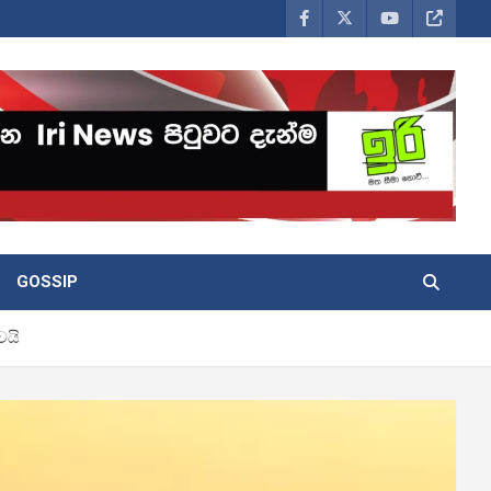
GOSSIP
ෙයි