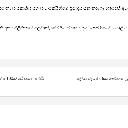
්ථාන, සංස්කෘතිය සහ සංචාරකයින්ගේ ප්‍රසාදය යන කරුණු කෙරෙහි අවධ
 ඇති අතර පිලිපීනයේ පලවාන්, ටෝකියෝ සහ දකුණු කොරියාවේ සෝල් 
ෂ 100ක් පරිත්‍යාග කරයි
මූලික වැටුප් 05ක බෝනස් ඉ