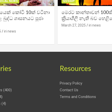
OCAL NEWS
GOSSIP
ිකයෙක් කෝටි 10ක් වටිනා
මෙරට කාන්තාවන් 100කි
 බුද්ධ ශාසනයට පූජා
ක්‍රියාශීලී නැති බව හෙළි
March 27, 2025
iri news
5
iri news
ries
Resources
Privacy Policy
ws
(400)
Contact Us
4)
Terms and Conditions
s
(4)