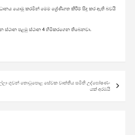
ානය යොමු කරමින් මෙම ශ්‍රේණිගත කිරීම් සිදු කර ඇති බවයි
යන ස්ථාන පළමු ස්ථාන 4 හිමිකරගෙන තිබෙනවා.
ල්ලා ගුවන් තොටු­පොළ සේවක වෘත්තීය සමිති උද්ඝෝ­ෂ­ණ­
යක් අරඹයි