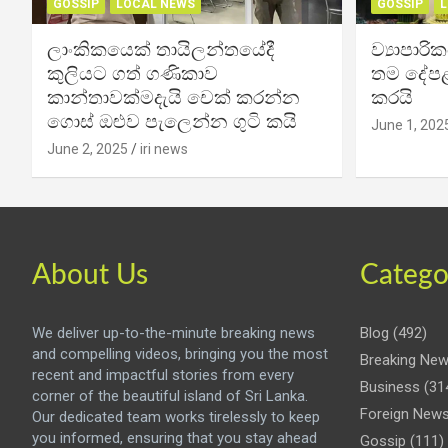
GOSSIP
LOCAL NEWS
GOSSIP
L
ලාංකිකයෙක් තායිලන්තයේදී
ව්‍යාපාර
කුලියට ගත් ගණිකාව
තම දේපළ
කාන්තාවක්මදැයි චෙක් කරන්න
කරයි
ගොස් ඔළුව පැලෙන්න ගුටි කයි
June 1, 202
June 2, 2025
iri news
About Us
Catego
We deliver up-to-the-minute breaking news
Blog
(492)
and compelling videos, bringing you the most
Breaking Ne
recent and impactful stories from every
Business
(31
corner of the beautiful island of Sri Lanka.
Foreign New
Our dedicated team works tirelessly to keep
you informed, ensuring that you stay ahead
Gossip
(111)