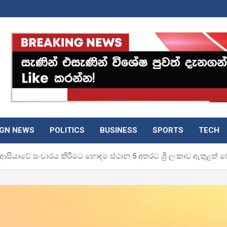
IGN NEWS
POLITICS
BUSINESS
SPORTS
TECH
සියාවේ සංචාරය කිරීමට හොඳම ස්ථාන 5 අතරට ශ්‍රී ලංකාව ඇතුළත් ව