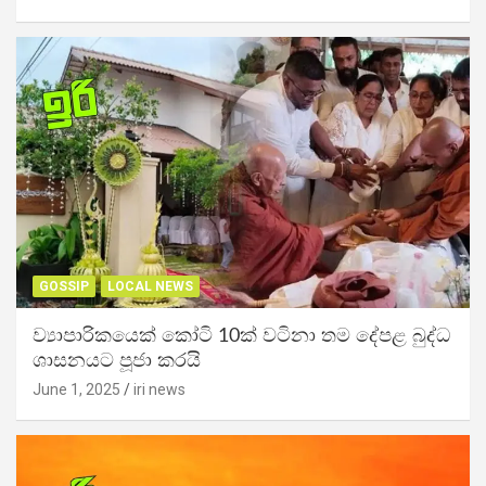
GOSSIP
LOCAL NEWS
ව්‍යාපාරිකයෙක් කෝටි 10ක් වටිනා තම දේපළ බුද්ධ
ශාසනයට පූජා කරයි
June 1, 2025
iri news