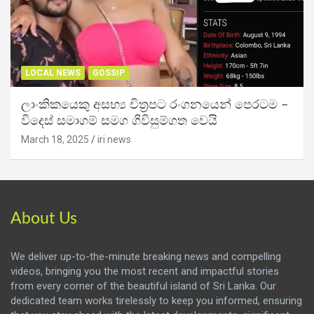
LOCAL NEWS
GOSSIP
ලාංකිකයෙකු අසභ්‍ය චිත්‍රපට රංගනයෙන් පෙරටම –
විදෙස් සමාගම් සමග ගිවිසුම්ගත වෙයි
March 18, 2025
iri news
About Us
We deliver up-to-the-minute breaking news and compelling
videos, bringing you the most recent and impactful stories
from every corner of the beautiful island of Sri Lanka. Our
dedicated team works tirelessly to keep you informed, ensuring