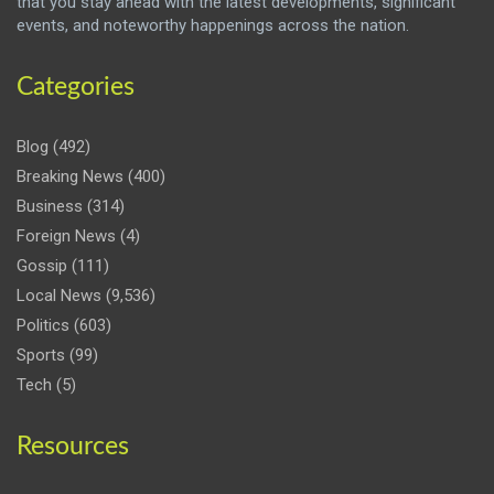
that you stay ahead with the latest developments, significant
events, and noteworthy happenings across the nation.
Categories
Blog
(492)
Breaking News
(400)
Business
(314)
Foreign News
(4)
Gossip
(111)
Local News
(9,536)
Politics
(603)
Sports
(99)
Tech
(5)
Resources