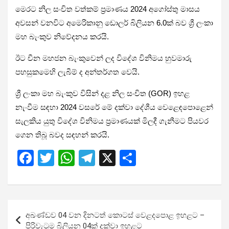
මෙරට නිල සංචිත වත්කම් ප්‍රමාණය 2024 අගෝස්තු මාසය
අවසන් වනවිට අමෙරිකානු ඩොලර් බිලියන 6.0ක් බව ශ්‍රී ලංකා
මහ බැංකුව නිවේදනය කරයි.
ඊට චීන මහජන බැංකුවෙන් ලද විදේශ විනිමය හුවමාරු
පහසුකමෙහි ලැබීම් ද අන්තර්ගත වෙයි.
ශ්‍රී ලංකා මහ බැංකුව විසින් දළ නිල සංචිත (GOR) ඉහළ
නැංවීම සඳහා 2024 වසරේ මේ දක්වා දේශීය වෙළෙඳපොළෙන්
සැලකිය යුතු විදේශ විනිමය ප්‍රමාණයක් මිලදී ගැනීමට පියවර
ගෙන තිබූ බවද සඳහන් කරයි.
F
T
W
T
X
S
a
wi
h
el
h
ce
tt
at
e
ar
b
er
s
gr
e
Post
අඛණ්ඩව 04 වන දිනටත් කොටස් වෙළදපොළ ඉහළට –
o
A
a
navigation
පිරිවැටුම බිලියන 04ක් දක්වා ඉහළට