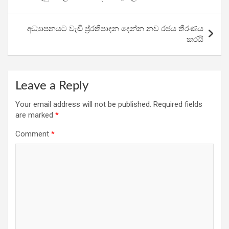
o
p
m
k
p
අධ්‍යාපනයට වැඩි ප්‍ර්‍රතිපාදන දෙන්න නව රජය තීරණය
කරයි
Leave a Reply
Your email address will not be published.
Required fields
are marked
*
Comment
*