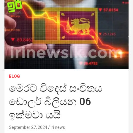
BLOG
මෙරට විදෙස් සංචිතය
ඩොලර් බිලියන 06
ඉක්මවා යයි
September 27, 2024
iri news