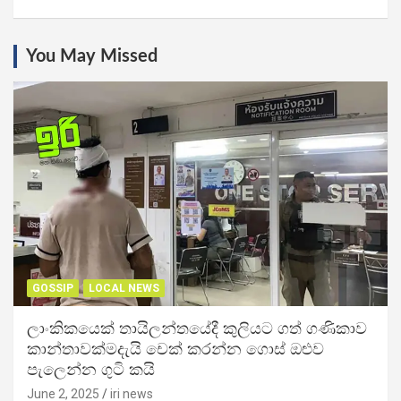
You May Missed
GOSSIP
LOCAL NEWS
ලාංකිකයෙක් තායිලන්තයේදී කුලියට ගත් ගණිකාව
කාන්තාවක්මදැයි චෙක් කරන්න ගොස් ඔළුව
පැලෙන්න ගුටි කයි
June 2, 2025
iri news