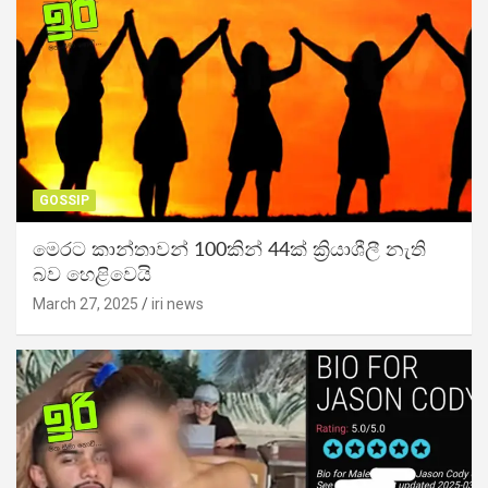
GOSSIP
මෙරට කාන්තාවන් 100කින් 44ක් ක්‍රියාශීලී නැති
බව හෙළිවෙයි
March 27, 2025
iri news