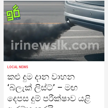
LOCAL NEWS
කළු දුම දාන වාහන
‘බ්ලැක් ලිස්ට්’ – මඟ
දෙපස දුම් පරී­ක්ෂාව යළි