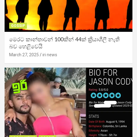
GOSSIP
මෙරට කාන්තාවන් 100කින් 44ක් ක්‍රියාශීලී නැති
බව හෙළිවෙයි
March 27, 2025
iri news