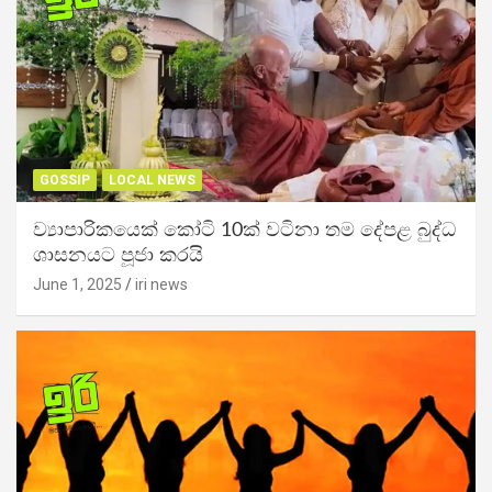
GOSSIP
LOCAL NEWS
ව්‍යාපාරිකයෙක් කෝටි 10ක් වටිනා තම දේපළ බුද්ධ
ශාසනයට පූජා කරයි
June 1, 2025
iri news