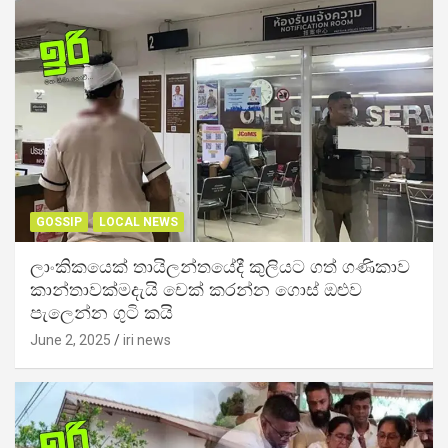
GOSSIP
LOCAL NEWS
ලාංකිකයෙක් තායිලන්තයේදී කුලියට ගත් ගණිකාව
කාන්තාවක්මදැයි චෙක් කරන්න ගොස් ඔළුව
පැලෙන්න ගුටි කයි
June 2, 2025
iri news