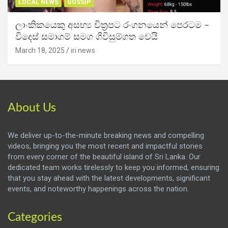
LOCAL NEWS
GOSSIP
ලාංකිකයෙකු අසභ්‍ය චිත්‍රපට රංගනයෙන් පෙරටම –
විදෙස් සමාගම් සමග ගිවිසුම්ගත වෙයි
March 18, 2025
iri news
About Us
We deliver up-to-the-minute breaking news and compelling
videos, bringing you the most recent and impactful stories
from every corner of the beautiful island of Sri Lanka. Our
dedicated team works tirelessly to keep you informed, ensuring
that you stay ahead with the latest developments, significant
events, and noteworthy happenings across the nation.
Categories