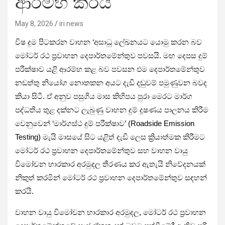
ආරම්භ කරයි
May 8, 2026
iri news
විෂ දුම පිට­ක­රන වාහන ‘අසාධු ලේඛ­න­යට යොමු කරන බව
මෝටර් රථ ප්‍රවා­හන දෙපා­ර්ත­මේ­න්තුව පව­සයි. මඟ දෙපස දුම්
පරී­ක්ෂාව යළි ආරම්භ කළ බව පව­සන එම දෙපා­ර්ත­මේ­න්තුව
නඩත්තු නියෝග නොත­කන අයට දැඩි දඬු­වම් පමු­ණු­වන බවද
කියා සිටී. ඒ අනුව පසු­ගිය මාස කිහි­පය පුරා මෙරට මාර්ග
පද්ධ­තිය තුළ දක්නට ලැබුණු වාහන දුම් දූෂ­ණය පාල­නය කිරීම
වෙනු­වෙන් ‘මාර්ගස්ථ දුම් පරී­ක්ෂාව’ (Roadside Emission
Testing) මැයි මාසයේ සිට යළිත් දැඩි ලෙස ක්‍රියා­ත්මක කිරී­මට
මෝටර් රථ ප්‍රවා­හන දෙපා­ර්ත­මේ­න්තුව සහ වාහන වායු
විමෝ­චන භාර­කාර අර­මු­දල තීර­ණය කර ඇතැයි නිවේ­ද­න­යක්
නිකුත් කර­මින් මෝටර් රථ ප්‍රවා­හන දෙපා­ර්ත­මේ­න්තුව සඳ­හන්
කරයි.
වාහන වායු විමෝ­චන භාර­කාර අර­මු­දල, මෝටර් රථ ප්‍රවා­හන