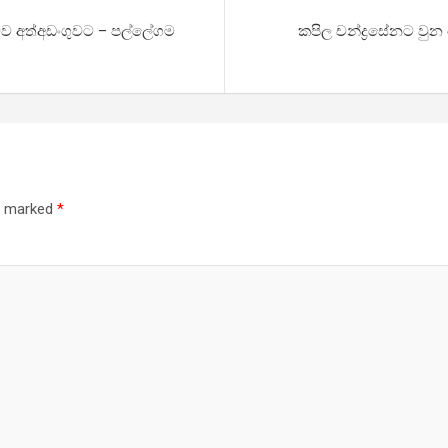
 මව අත්අඩංගුවට – පල්ලේගම
කපිල චන්ද්‍රසේනට වු
re marked
*