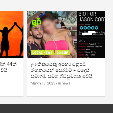
LOCAL NEWS
GOSSIP
න් 44ක්
ලාංකිකයෙකු අසභ්‍ය චිත්‍රපට
වෙයි
රංගනයෙන් පෙරටම – විදෙස්
සමාගම් සමග ගිවිසුම්ගත වෙයි
March 18, 2025
iri news