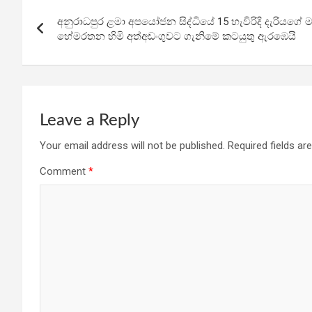
Post
o
A
a
අනුරාධපුර ළමා අපයෝජන සිද්ධියේ 15 හැවිරිදි දැරියගේ
navigation
o
p
m
හේමරතන හිමි අත්අඩංගුවට ගැනිමේ කටයුතු ඇරඹෙයි
k
p
Leave a Reply
Your email address will not be published.
Required fields a
Comment
*