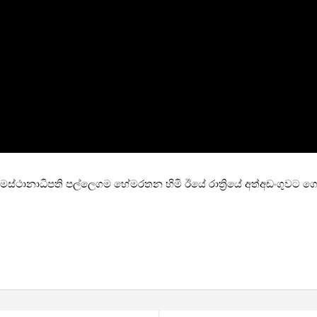
ටමස්ථානාධිපති පල්ලෙගම හේමරතන හිමි ඊයේ රාත්‍රියේ අත්අඩංගුවට ග