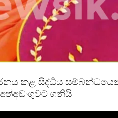
යෝජනය කළ සිද්ධිය සම්බන්ධයෙ
ත්අඩංගුවට ගනියි