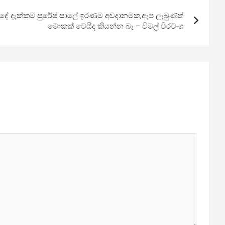
න දේ දැක්කම සුරේෂ් සාලේ ඉරණම අවදානමක,ඇප ලැබුණත්
මොකක් වෙයිද කියන්න බෑ – විමල් වීරවංශ