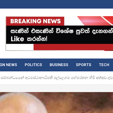
IGN NEWS
POLITICS
BUSINESS
SPORTS
TECH
ධිය සම්බන්ධයෙන් අටමස්ථානාධිපති පල්ලෙගම හේමරතන හිමි අත්අඩංගුව