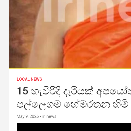
LOCAL NEWS
15 හැවිරිදි දැරියක් අප
පල්ලෙගම හේමරතන හිමි අ
May 9, 2026
iri news