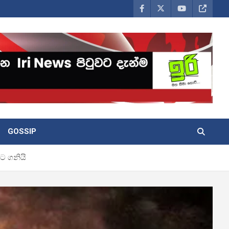
GOSSIP
ට ගනියි