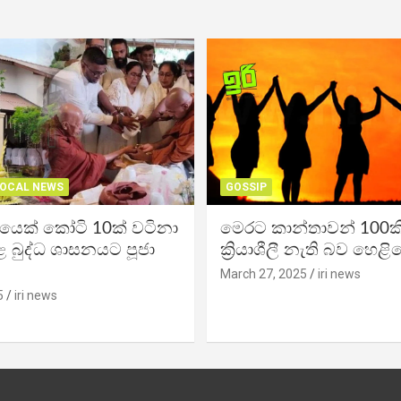
OCAL NEWS
GOSSIP
ිකයෙක් කෝටි 10ක් වටිනා
මෙරට කාන්තාවන් 100කි
 බුද්ධ ශාසනයට පූජා
ක්‍රියාශීලී නැති බව හෙළි
March 27, 2025
iri news
5
iri news