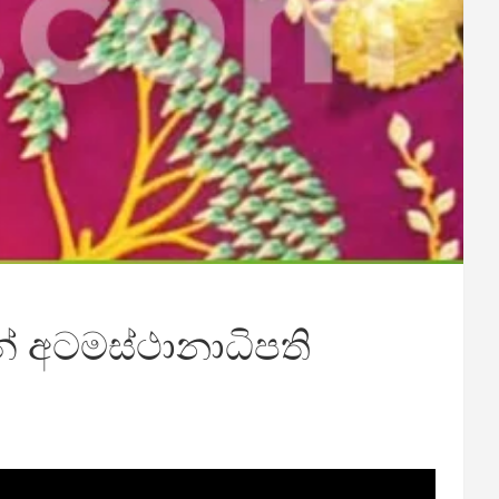
න් අටමස්ථානාධිපති