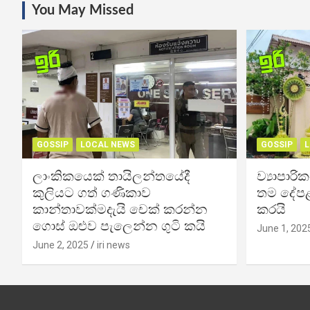
You May Missed
GOSSIP
LOCAL NEWS
GOSSIP
L
ලාංකිකයෙක් තායිලන්තයේදී
ව්‍යාපාර
කුලියට ගත් ගණිකාව
තම දේපළ
කාන්තාවක්මදැයි චෙක් කරන්න
කරයි
ගොස් ඔළුව පැලෙන්න ගුටි කයි
June 1, 202
June 2, 2025
iri news