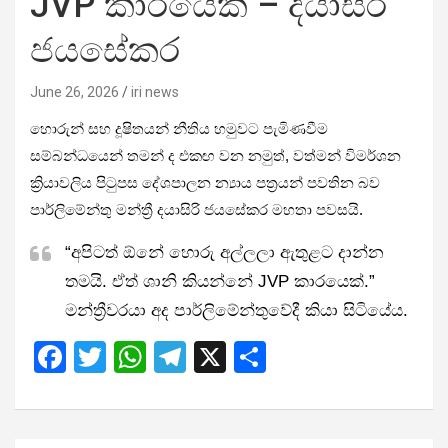
JVP කාරයෙක් – දයාසිරි
ජයසේකර
June 26, 2026
iri news
හොරුන් සහ දූෂිතයන් නීතිය හමුවට පැමිණවීම
සම්බන්ධයෙන් තමන් ද එකඟ වන නමුත්, වත්මන් විමර්ශන
ක්‍රියාවලිය පිටුපස දේශපාලන න්‍යාය පත්‍රයන් පවතින බව
පාර්ලිමේන්තු මන්ත්‍රී දයාසිරි ජයසේකර මහතා පවසයි.
“අපිටත් ඕනේ හොරු අල්ලලා ඇතුළට දාන්න
තමයි. ඒත් ශානි කියන්නේ JVP කාරයෙක්.”
මන්ත්‍රීවරයා අද පාර්ලිමේන්තුවේදී කියා සිටියේය.
F
T
W
T
X
S
a
wi
h
el
h
ce
tt
at
e
ar