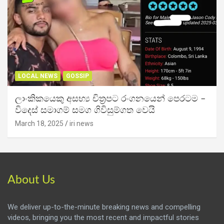
LOCAL NEWS
GOSSIP
ලාංකිකයෙකු අසභ්‍ය චිත්‍රපට රංගනයෙන් පෙරටම –
විදෙස් සමාගම් සමග ගිවිසුම්ගත වෙයි
March 18, 2025
iri news
About Us
We deliver up-to-the-minute breaking news and compelling
videos, bringing you the most recent and impactful stories