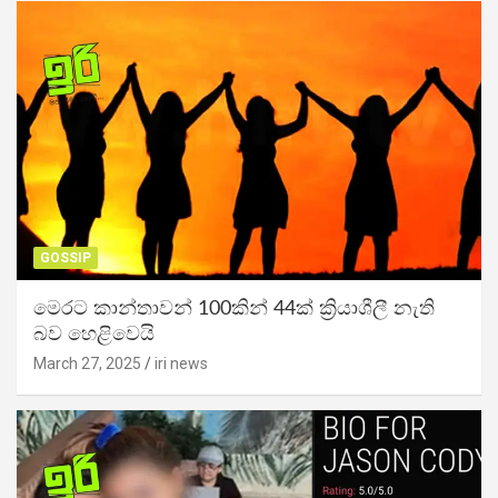
GOSSIP
මෙරට කාන්තාවන් 100කින් 44ක් ක්‍රියාශීලී නැති
බව හෙළිවෙයි
March 27, 2025
iri news