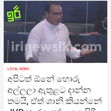
LOCAL NEWS
අපිටත් ඕනේ හොරු
අල්ලලා ඇතුළට දාන්න
තමයි, ඒත් ශානි කියන්නේ