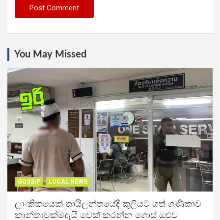
You May Missed
GOSSIP
LOCAL NEWS
ලාංකිකයෙක් තායිලන්තයේදී කුලියට ගත් ගණිකාව
කාන්තාවක්මදැයි චෙක් කරන්න ගොස් ඔළුව