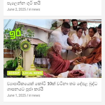
පැලෙන්න ගුටි කයි
June 2, 2025
iri news
GOSSIP
LOCAL NEWS
ව්‍යාපාරිකයෙක් කෝටි 10ක් වටිනා තම දේපළ බුද්ධ
ශාසනයට පූජා කරයි
June 1, 2025
iri news