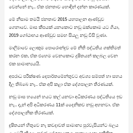
වෙන්නේ නෑ.. ඒක ජනතාව හොඳින් දන්න කාරණයක්.
මේ නිසාම තමයි ජනතාව 2015 යහපාලන ආණ්ඩුව
ගෙනාවෙ. මාස කීපයක් යනකොට නඩු ඔක්කොම යට ගියා,
2019 ගෝඨාභය ආණ්ඩුව සමඟ සියලු නඩු වීසි වුණා.
මාලිමාවෙ ලොකුම පොරොන්දුව මේ නීති පද්ධතිය ශක්තිමත්
කරන එක, ඒක එහෙම වෙනකොට දූෂිතයන් කලබල වෙන
එක සාමාන්‍යයයි.
අපරාධ පරීක්ෂණ දෙපාර්තමේන්තුවට අවශ්‍ය සම්පත් හා සහය
දීල තිබ්බෙ නෑ.. ඒක අපි කළා ඒක දේශපාලන තීරණයක්.
නඩු මාස හයෙන් හයට කල් යනවා අධිකරණය පද්ධතියෙ ඉඩ
නෑ.. දැන් අපි අධිකරණය 11ක් දෛනිකව නඩු අහනවා. ඒක
දේශපාලනික තීරණයක්.
දූෂිතයන් හිතුවෙ නෑ කවදාවත් සාමාන්‍ය පුරවැසියන්ට බලය