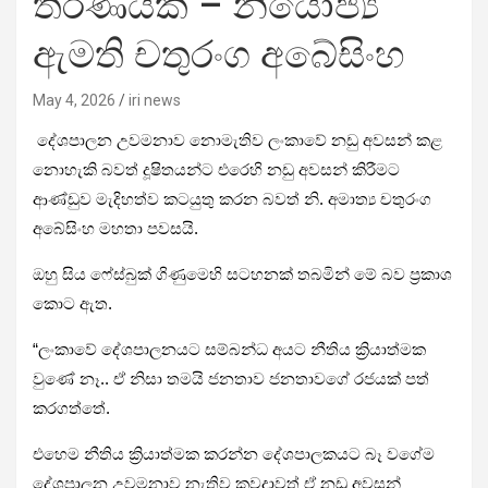
තීරණයක් – නියෝජ්‍ය
ඇමති චතුරංග අබේසිංහ
May 4, 2026
iri news
දේශපාලන උවමනාව නොමැතිව ලංකාවේ නඩු අවසන් කළ
නොහැකි බවත් දූෂිතයන්ට එරෙහි නඩු අවසන් කිරීමට
ආණ්ඩුව මැදිහත්ව කටයුතු කරන බවත් නි. අමාත්‍ය චතුරංග
අබේසිංහ මහතා පවසයි.
ඔහු සිය ෆේස්බුක් ගිණුමෙහි සටහනක් තබමින් මේ බව ප්‍රකාශ
කොට ඇත.
“ලංකාවේ දේශපාලනයට සම්බන්ධ අයට නීතිය ක්‍රියාත්මක
වුණේ නෑ.. ඒ නිසා තමයි ජනතාව ජනතාවගේ රජයක් පත්
කරගත්තේ.
එහෙම නීතිය ක්‍රියාත්මක කරන්න දේශපාලකයට බෑ වගේම
දේශපාලන උවමනාව නැතිව කවදාවත් ඒ නඩු අවසන්