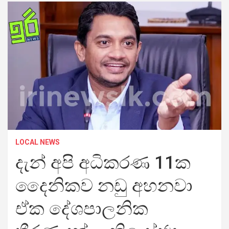
LOCAL NEWS
දැන් අපි අධිකරණ 11ක
දෛනිකව නඩු අහනවා
ඒක දේශපාලනික