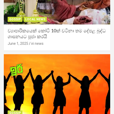
GOSSIP
LOCAL NEWS
ව්‍යාපාරිකයෙක් කෝටි 10ක් වටිනා තම දේපළ බුද්ධ
ශාසනයට පූජා කරයි
June 1, 2025
iri news
GOSSIP