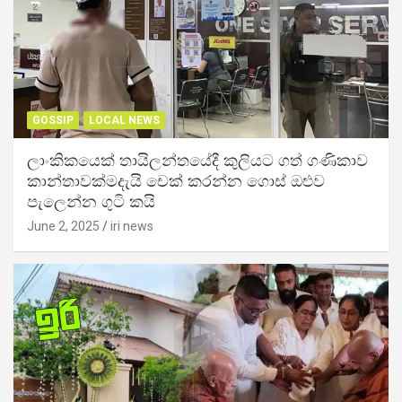
GOSSIP
LOCAL NEWS
ලාංකිකයෙක් තායිලන්තයේදී කුලියට ගත් ගණිකාව
කාන්තාවක්මදැයි චෙක් කරන්න ගොස් ඔළුව
පැලෙන්න ගුටි කයි
June 2, 2025
iri news