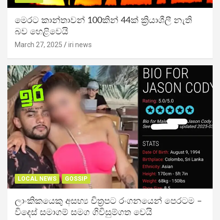
මෙරට කාන්තාවන් 100කින් 44ක් ක්‍රියාශීලී නැති
බව හෙළිවෙයි
March 27, 2025
iri news
LOCAL NEWS
GOSSIP
ලාංකිකයෙකු අසභ්‍ය චිත්‍රපට රංගනයෙන් පෙරටම –
විදෙස් සමාගම් සමග ගිවිසුම්ගත වෙයි