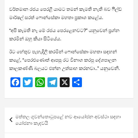
වර්තමාන රජය පෙරළී යාමට තමන් කැමති නැති බව ෆීල්ඩ්
මාර්ෂල් සරත් ෆොන්සේකා මහතා ප්‍රකාශ කළේය.
“අපි කැමති නෑ මේ රජය පෙරළෙනවට?” යනුවෙන් ප්‍රශ්න
කරමින් ඔහු කියා සිටියේය.
ඊට හේතුව පැහැදිලි කරමින් ෆොන්සේකා මහතා සඳහන්
කළේ, “පෙරළුණොත් ආපසු රට විනාශ කරපු දේශපාලන
කාලකණ්ණි බලයට එන්න උත්සාහ කරනවා..” යනුවෙනි.
F
T
W
T
X
S
a
wi
h
el
h
ce
tt
at
e
ar
b
er
s
gr
e
Post
මත්තල ගුවන්තොටුපළේ නව ආයෝජන අවස්ථා සඳහා
o
A
a
navigation
යෝජනා කැඳවයි
o
p
m