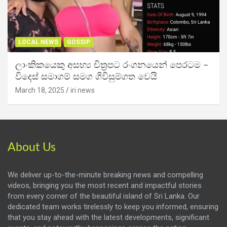
LOCAL NEWS
GOSSIP
ලාංකිකයෙකු අසභ්‍ය චිත්‍රපට රංගනයෙන් පෙරටම –
විදෙස් සමාගම් සමග ගිවිසුම්ගත වෙයි
March 18, 2025
iri news
About Us
We deliver up-to-the-minute breaking news and compelling
videos, bringing you the most recent and impactful stories
from every corner of the beautiful island of Sri Lanka. Our
dedicated team works tirelessly to keep you informed, ensuring
that you stay ahead with the latest developments, significant