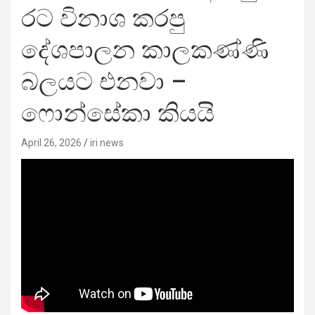
රට විනාශ කරපු
දේශපාලන කාලකණ්ණි
බලයට එනවා –
ෆොන්සේකා කියයි
April 26, 2026
iri news