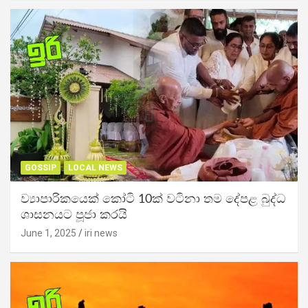
GOSSIP
LOCAL NEWS
ව්‍යාපාරිකයෙක් කෝටි 10ක් වටිනා තම දේපළ බුද්ධ
ශාසනයට පූජා කරයි
June 1, 2025
iri news