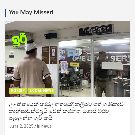
You May Missed
GOSSIP
LOCAL NEWS
ලාංකිකයෙක් තායිලන්තයේදී කුලියට ගත් ගණිකාව
කාන්තාවක්මදැයි චෙක් කරන්න ගොස් ඔළුව
පැලෙන්න ගුටි කයි
June 2, 2025
iri news