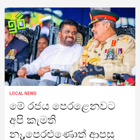
LOCAL NEWS
මේ රජය පෙරළෙනවට
අපි කැමති
නෑ,පෙරළුණොත් ආපසු