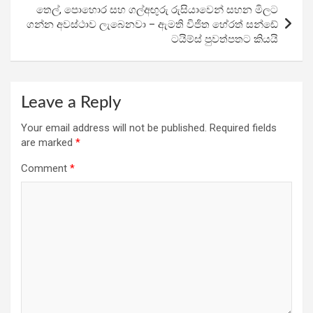
k
p
තෙල්, පොහොර සහ ගල්අඟුරු රුසියාවෙන් සහන මිලට
ගන්න අවස්ථාව ලැබෙනවා – ඇමති විජිත හේරත් සන්ඩේ
ටයිම්ස් පුවත්පතට කියයි
Leave a Reply
Your email address will not be published.
Required fields
are marked
*
Comment
*