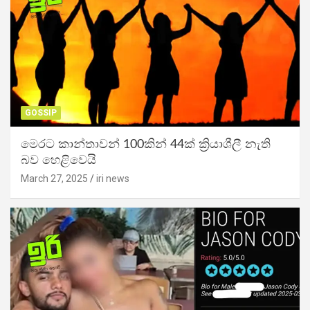
GOSSIP
මෙරට කාන්තාවන් 100කින් 44ක් ක්‍රියාශීලී නැති
බව හෙළිවෙයි
March 27, 2025
iri news