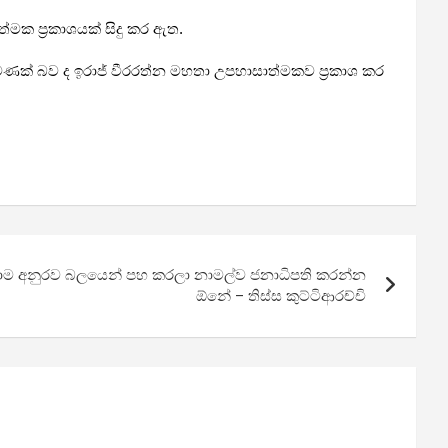
මක ප්‍රකාශයක් සිදු කර ඇත.
ණක් බව ද ඉරාජ් වීරරත්න මහතා උපහාසාත්මකව ප්‍රකාශ කර
ාම අනුරව බලයෙන් පහ කරලා නාමල්ව ජනාධිපති කරන්න
ඕනේ – තිස්ස කුට්ටිආරච්චි