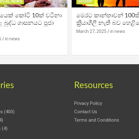
OCAL NEWS
GOSSIP
ිකයෙක් කෝටි 10ක් වටිනා
මෙරට කාන්තාවන් 100කි
 බුද්ධ ශාසනයට පූජා
ක්‍රියාශීලී නැති බව හෙළි
March 27, 2025
iri news
5
iri news
ries
Resources
Privacy Policy
ws
(400)
Contact Us
4)
Terms and Conditions
s
(4)