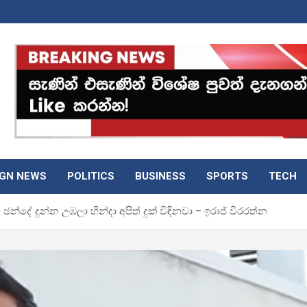
IGN NEWS
POLITICS
BUSINESS
SPORTS
TECH
ඡන්දේ දුන්න උඹලා හින්දා අපිත් දුක් විඳිනවා – ඉරාජ් වීරරත්න