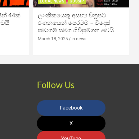
LOCAL NEWS
GOSSIP
න් 44ක්
ලාංකිකයෙකු අසභ්‍ය චිත්‍රපට
වෙයි
රංගනයෙන් පෙරටම – විදෙස්
සමාගම් සමග ගිවිසුම්ගත වෙයි
March 18, 2025
iri news
Follow Us
Facebook
X
YouTube