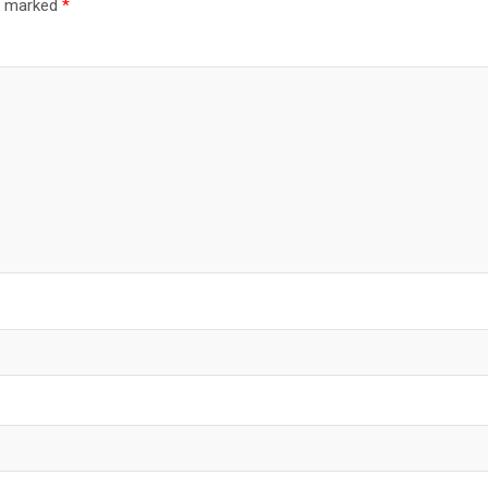
re marked
*