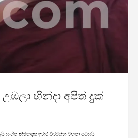
උඹලා හින්දා අපිත් දුක්
ැයි සංගීත නිෂ්පාදක ඉරාජ් වීරරත්න මහතා පවසයි