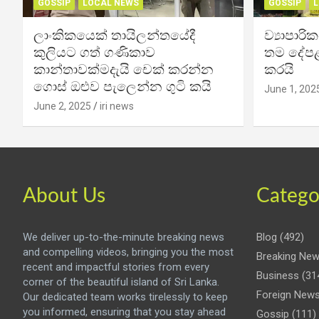
GOSSIP
LOCAL NEWS
GOSSIP
L
ලාංකිකයෙක් තායිලන්තයේදී
ව්‍යාපාර
කුලියට ගත් ගණිකාව
තම දේපළ
කාන්තාවක්මදැයි චෙක් කරන්න
කරයි
ගොස් ඔළුව පැලෙන්න ගුටි කයි
June 1, 202
June 2, 2025
iri news
About Us
Catego
We deliver up-to-the-minute breaking news
Blog
(492)
and compelling videos, bringing you the most
Breaking Ne
recent and impactful stories from every
Business
(31
corner of the beautiful island of Sri Lanka.
Foreign New
Our dedicated team works tirelessly to keep
you informed, ensuring that you stay ahead
Gossip
(111)