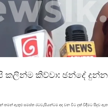
 කලින්ම කිව්වා: ඡන්දේ දුන්න 
න් තමන් ඇතුළු සමස්ත රටවැසියන්ටම අද වන විට දුක් විඳීමට සිදුව ඇත