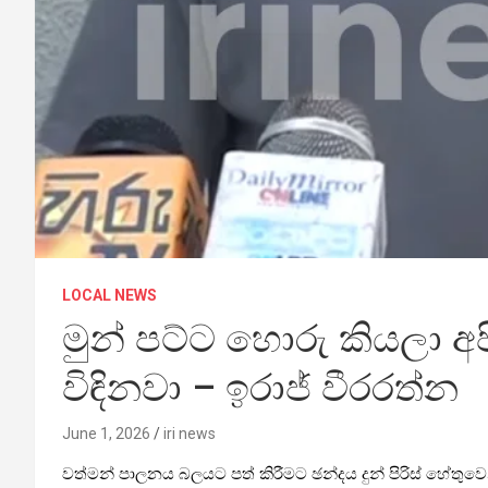
LOCAL NEWS
මුන් පට්ට හොරු කියලා අපි
විඳිනවා – ඉරාජ් වීරරත්න
June 1, 2026
iri news
වත්මන් පාලනය බලයට පත් කිරීමට ඡන්දය දුන් පිරිස් හේතුවෙ