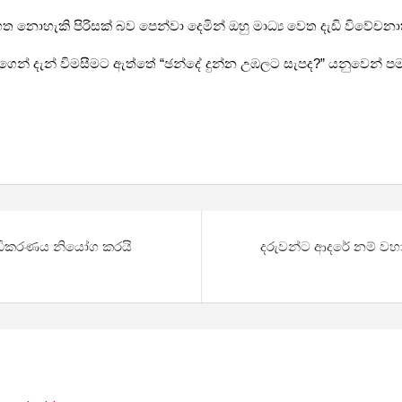
ොහැකි පිරිසක් බව පෙන්වා දෙමින් ඔහු මාධ්‍ය වෙත දැඩි විවේචනාත්
ගෙන් දැන් විමසීමට ඇත්තේ “ඡන්දේ දුන්න උඹලට සැපද?” යනුවෙන් පම
්ඨාධිකරණය නියෝග කරයි
දරුවන්ට ආදරේ නම් වහ