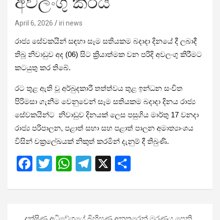
අවලංගු කරයි
April 6, 2026
iri news
රාජ්‍ය සේවකයින් සඳහා සෑම සතියකම බදාදා දිනයේ දී ලබාදී
තිබූ නිවාඩුව අද (06) සිට ක්‍රියාත්මක වන පරිදි අවලංගු කිරීමට
කටයුතු කර තිබේ.
රට තුළ ඇති වූ අර්බුදකාරී තත්ත්වය තුළ ඉන්ධන සංචිත
පිරිමසා ගැනීම වෙනුවෙන් සෑම සතියකම බදාදා දිනය රාජ්‍ය
සේවකයින්ට නිවාඩුව දිනයක් ලෙස පසුගිය මාර්තු 17 වනදා
රාජ්‍ය පරිපාලන, පළාත් සභා සහ පළාත් පාලන අමාත්‍යාංශය
විසින් චක්‍රලේඛයක් නිකුත් කරමින් දැනුම් දී තිබුණි.
F
T
W
T
X
S
a
wi
h
el
h
ce
tt
at
e
ar
b
er
s
gr
e
Post
දක්ෂිණ අධිවේගයේ බිහිසුණු අනතුරෙන් මරණය පෙනි