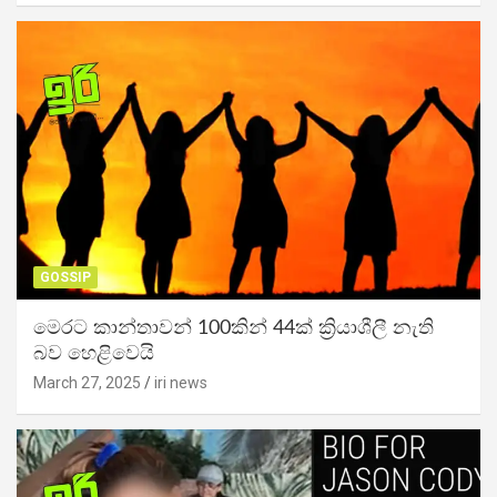
GOSSIP
මෙරට කාන්තාවන් 100කින් 44ක් ක්‍රියාශීලී නැති
බව හෙළිවෙයි
March 27, 2025
iri news