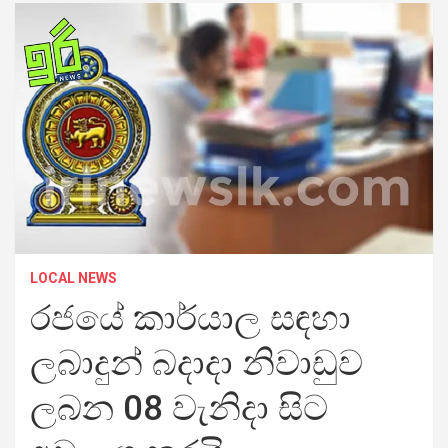
LOCAL NEWS
රජයේ කාර්යාල සඳහා
ලබාදුන් බදාදා නිවාඩුව
ලබන 08 වැනිදා සිට