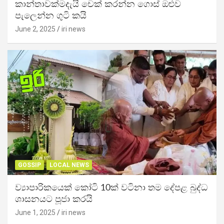
කාන්තාවක්මදැයි චෙක් කරන්න ගොස් ඔළුව
පැලෙන්න ගුටි කයි
June 2, 2025
iri news
GOSSIP
LOCAL NEWS
ව්‍යාපාරිකයෙක් කෝටි 10ක් වටිනා තම දේපළ බුද්ධ
ශාසනයට පූජා කරයි
June 1, 2025
iri news