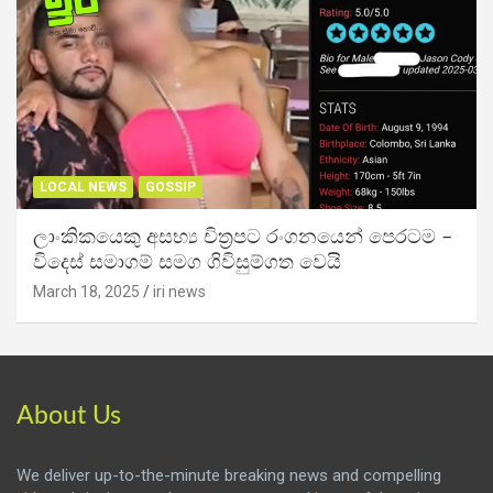
LOCAL NEWS
GOSSIP
ලාංකිකයෙකු අසභ්‍ය චිත්‍රපට රංගනයෙන් පෙරටම –
විදෙස් සමාගම් සමග ගිවිසුම්ගත වෙයි
March 18, 2025
iri news
About Us
We deliver up-to-the-minute breaking news and compelling