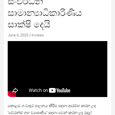
සංවර්ධන
සාමාන්‍යාධිකාරිණිය
සාක්ෂි දෙයි
June 6, 2025
iri news
කොළඹ ගංවතුර පාලනය කිරීම සඳහා ආරම්භ කරන ලද
‘වේරන්ස් ගඟ ව්‍යාපෘතිය’ සඳහා වෙන් කරන ලද මුදල්