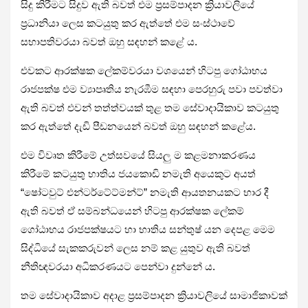
සිදු කිරීමට සිදුව ඇති බවත් එම ප්‍රසම්පාදන ක්‍රියාවලියේ
ප්‍රධානියා ලෙස කටයුතු කර ඇත්තේ එම සංස්ථාවේ
සභාපතිවරයා බවත් ඔහු සඳහන් කළේ ය.
එවකට ආරක්ෂක ලේකම්වරයා වශයෙන් හිටපු ගෝඨාභය
රාජපක්ෂ එම ව්‍යාපෘතිය නැරඹීම සඳහා පෙරහුරු පවා පවත්වා
ඇති බවත් එවන් තත්ත්වයක් තුළ තම සේවාදායිකාව කටයුතු
කර ඇත්තේ දැඩි පීඩනයෙන් බවත් ඔහු සඳහන් කළේය.
එම විවෘත කිරීමේ උත්සවයේ සියලු ම කළමනාකරණය
කිරීමේ කටයුතු භාතිය ජයකොඩි නමැති අයෙකුට අයත්
“ෂෝටවුට් එන්ටර්ටේට්මන්ට්” නමැති ආයතනයකට භාර දී
ඇති බවත් ඒ සම්බන්ධයෙන් හිටපු ආරක්ෂක ලේකම්
ගෝඨාභය රාජපක්ෂයට හා භාතිය සන්තුෂ් යන දෙපළ මෙම
සිද්ධියේ සැකකරුවන් ලෙස නම් කළ යුතුව ඇති බවත්
නීතිඥවරයා අධිකරණයට පෙන්වා දුන්නේ ය.
තම සේවාදායිකාව අදාළ ප්‍රසම්පාදන ක්‍රියාවලියේ සාමාජිකාවක්