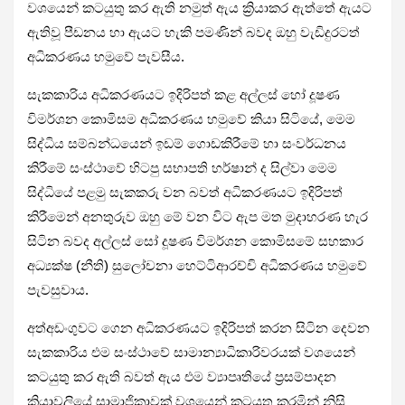
වශයෙන් කටයුතු කර ඇති නමුත් ඇය ක්‍රියාකර ඇත්තේ ඇයට
ඇතිවූ පීඩනය හා ඇයට හැකි පමණින් බවද ඔහු වැඩිදුරටත්
අධිකරණය හමුවේ පැවසීය.
සැකකාරිය අධිකරණයට ඉදිරිපත් කළ අල්ලස් හෝ දූෂණ
විමර්ශන කොමිසම අධිකරණය හමුවේ කියා සිටියේ, මෙම
සිද්ධිය සම්බන්ධයෙන් ඉඩම් ගොඩකිරීමේ හා සංවර්ධනය
කිරීමේ සංස්ථාවේ හිටපු සභාපති හර්ෂාන් ද සිල්වා මෙම
සිද්ධියේ පළමු සැකකරු වන බවත් අධිකරණයට ඉදිරිපත්
කිරීමෙන් අනතුරුව ඔහු මේ වන විට ඇප මත මුදාහරණ හැර
සිටින බවද අල්ලස් සෝ දූෂණ විමර්ශන කොමිසමේ සහකාර
අධ්‍යක්ෂ (නීති) සුලෝචනා හෙට්ටිආරච්චි අධිකරණය හමුවේ
පැවසුවාය.
අත්අඩංගුවට ගෙන අධිකරණයට ඉදිරිපත් කරන සිටින දෙවන
සැකකාරිය එම සංස්ථාවේ සාමාන්‍යාධිකාරිවරයක් වශයෙන්
කටයුතු කර ඇති බවත් ඇය එම ව්‍යාපෘතියේ ප්‍රසම්පාදන
ක්‍රියාවලියේ සාමාජිකාවක් වශයෙන් කටයුතු කරමින් නිසි