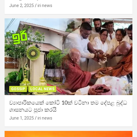
June 2, 2025
iri news
GOSSIP
LOCAL NEWS
ව්‍යාපාරිකයෙක් කෝටි 10ක් වටිනා තම දේපළ බුද්ධ
ශාසනයට පූජා කරයි
June 1, 2025
iri news