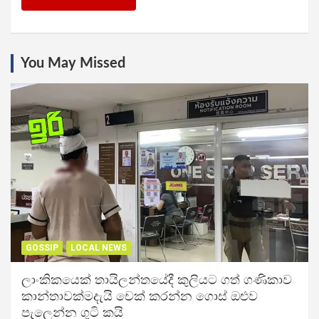
You May Missed
GOSSIP
LOCAL NEWS
ලාංකිකයෙක් තායිලන්තයේදී කුලියට ගත් ගණිකාව
කාන්තාවක්මදැයි චෙක් කරන්න ගොස් ඔළුව
පැලෙන්න ගුටි කයි