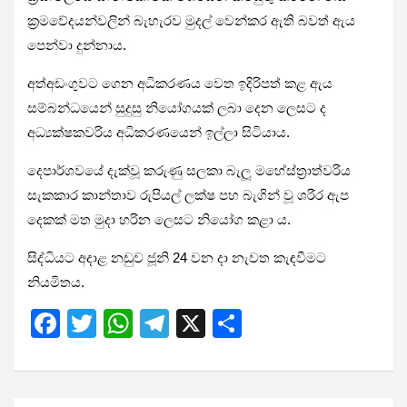
ක්‍රමවේදයන්වලින් බැහැරව මුදල් වෙන්කර ඇති බවත් ඇය
පෙන්වා දුන්නාය.
අත්අඩංගුවට ගෙන අධිකරණය වෙත ඉදිරිපත් කළ ඇය
සම්බන්ධයෙන් සුදුසු නියෝගයක් ලබා දෙන ලෙසට ද
අධ්‍යක්ෂකවරිය අධිකරණයෙන් ඉල්ලා සිටියාය.
දෙපාර්ශවයේ දැක්වූ කරුණු සලකා බැලූ මහේස්ත්‍රාත්වරිය
සැකකාර කාන්තාව රුපියල් ලක්ෂ පහ බැගින් වූ ශරීර ඇප
දෙකක් මත මුදා හරින ලෙසට නියෝග කළා ය.
සිද්ධියට අදාළ නඩුව ජූනි 24 වන දා නැවත කැඳවීමට
නියමිතය.
F
T
W
T
X
S
a
wi
h
el
h
ce
tt
at
e
ar