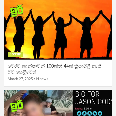
GOSSIP
මෙරට කාන්තාවන් 100කින් 44ක් ක්‍රියාශීලී නැති
බව හෙළිවෙයි
March 27, 2025
iri news