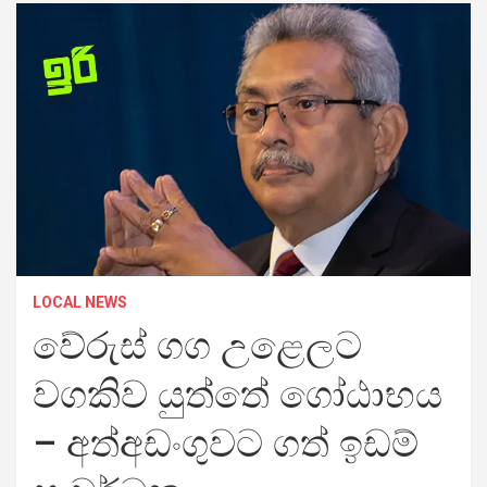
LOCAL NEWS
වේරුස් ගග උළෙලට
වගකිව යුත්තේ ගෝඨාභය
– අත්අඩංගුවට ගත් ඉඩම්