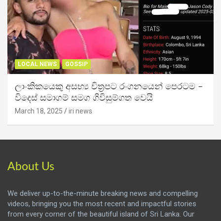
LOCAL NEWS
GOSSIP
ලාංකිකයෙකු අසභ්‍ය චිත්‍රපට රංගනයෙන් පෙරටම –
විදෙස් සමාගම් සමග ගිවිසුම්ගත වෙයි
March 18, 2025
iri news
About Us
We deliver up-to-the-minute breaking news and compelling
videos, bringing you the most recent and impactful stories
from every corner of the beautiful island of Sri Lanka. Our