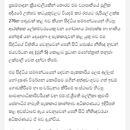
ප්‍රසම්පාදන ක්‍රියාවලියකින් තොරව එම ව්‍යාපෘතියේ මූලික
අදියරේ උත්සව කටයුතුවලට වියදම් කර රජයට රුපියල් ලක්ෂ
276ක පාඩුවක් කළ බව කියන සිද්ධිය සම්බන්ධයෙන් හිටපු
ආරක්ෂක ලේකම්වරයෙකු වන ගෝඨාභය රාජපක්ෂ හා භාතිය
සන්තුෂ් යන දෙදෙනා ද සැකකරුවන් කළ යුතු බව එම
සිද්ධියේ විත්තිය වෙනුවෙන් පෙනී සිටි ජ්‍යෙෂ්ඨ නීතිඥ නුවන්
ජයවර්ධන අද (ජූනි 5) කොළඹ ප්‍රධාන මහේස්ත්‍රාත් තනූජා
ලක්මාලි වෙත දන්වා තිබේ.
එම සිද්ධිය සම්බන්ධයෙන් දෙවන සැකකාරිය ලෙස අල්ලස්
හෝ දූෂණ විමර්ශන කොමිසම මගින් අත්අඩංගුවට ගත් ඉඩම්
ගොඩකිරීමේ හා සංවර්ධනය කිරීමේ සංස්ථාවේ හිටපු
සාමාන්‍යාධිකාරිවරියක් වන එම්.ඒ.ශ්‍රීමති මල්ලිකා කුමාරි
සේනාධිර නමැති සැකකාර කාන්තාව අධිකරණයට ඉදිරිපත්
කළ අවස්ථාවේ ඇය වෙනුවෙන් පෙනී සිටි නීතිඥවරයා
අධිකරණයට ඒ බව දැන්වීය.