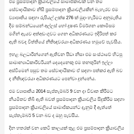
එම ප්‍රසම්පාදන ක්‍රියාවලියේ සාමාජිකාවක් වන තම
සේවාදායිකාව නිසි ප්‍රසම්පාදන ක්‍රියාවලියකින් බැහැරව එම
ව්‍යාපෘතිය සඳහා රුපියල් ලක්ෂ 276 ක් මුදා හැරීමට අනුමැතිය
දීම සම්බන්ධයෙන් අල්ලස් හෝ දූෂණ විමර්ශන කොමිසම
මගින් ඇයව අත්අඩංගුවට ගෙන අධිකරණයට ඉදිරිපත් කර
ඇති බවද විත්තියේ නීතිඥවරයා අධිකරණය හමුවේ පැවසීය.
ඉහළ බලධාරීන්ගෙන් ඇතිවන පීඩා නිසා එම සංස්ථාවේ හිටපු
සාමාන්‍යාධිකාරිවරියන් දෙදෙනෙකු එම තනතුරින් ඉල්ලා
අස්වීමෙන් පසුව තම සේවාදායිකාව ඒ සඳහා පත්කර ඇති බව
ද නීතිඥවරයා අධිකරණයට පෙන්වා දුන්නේය.
එම ව්‍යාපෘතිය 2014 සැප්තැම්බර් 9 වන දා විවෘත කිරීමට
නියමිතව තිබී ඇති බවත් ප්‍රසම්පාදන ක්‍රියාවලිය සිදුකිරීම සඳහා
ප්‍රසම්පාදන ක්‍රියාවලියේ සාමාජිකයන්ට දැනුම් දී ඇත්තේ
සැප්තැම්බර් 5 වන බව ද ඔහු පැවසීය.
දින හතරක් වන කෙටි කාලයක් තුළ එම ප්‍රසම්පාදන ක්‍රියාවලිය