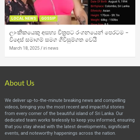
LOCAL NEWS
GOSSIP
ලාංකිකයෙකු අසභ්‍ය චිත්‍රපට රංගනයෙන් පෙරටම –
විදෙස් සමාගම් සමග ගිවිසුම්ගත වෙයි
March 18, 2025
iri news
About Us
We deliver up-to-the-minute breaking news and compelling
videos, bringing you the most recent and impactful stories
from every corner of the beautiful island of Sri Lanka. Our
dedicated team works tirelessly to keep you informed, ensuring
that you stay ahead with the latest developments, significant
events, and noteworthy happenings across the nation.