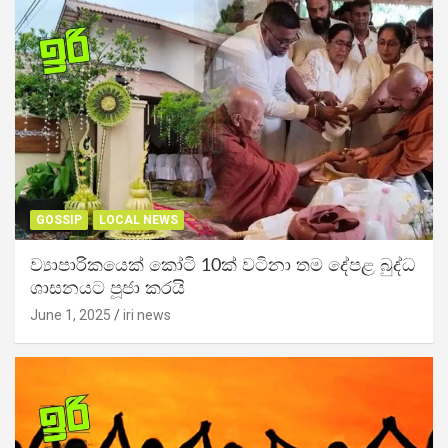
GOSSIP
LOCAL NEWS
ව්‍යාපාරිකයෙක් කෝටි 10ක් වටිනා තම දේපළ බුද්ධ
ශාසනයට පූජා කරයි
June 1, 2025
iri news