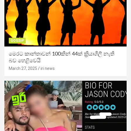
GOSSIP
මෙරට කාන්තාවන් 100කින් 44ක් ක්‍රියාශීලී නැති
බව හෙළිවෙයි
March 27, 2025
iri news