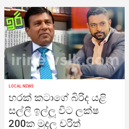
LOCAL NEWS
හරක් කටාගේ බිරිද යළි
සල්ලි ඉල්ලූ විට ලක්ෂ
200ක මුදල චරිත්