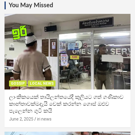
You May Missed
GOSSIP
LOCAL NEWS
ලාංකිකයෙක් තායිලන්තයේදී කුලියට ගත් ගණිකාව
කාන්තාවක්මදැයි චෙක් කරන්න ගොස් ඔළුව
පැලෙන්න ගුටි කයි
June 2, 2025
iri news