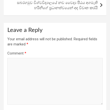
k
p
සබරගමුව විශ්වවිද්‍යාලයේ නව වෛද්‍ය පීඨය අගමැති
හරිනිගේ ප්‍රධානත්වයෙන් අද විවෘත කරයි
Leave a Reply
Your email address will not be published.
Required fields
are marked
*
Comment
*