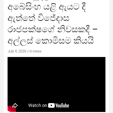
අබේසිංහ යළි ඇයට දී
ඇත්තේ විජේදාස
රාජපක්ෂගේ නිවසකදී –
අල්ලස් කොමිසම කියයි
July 4, 2026
iri news