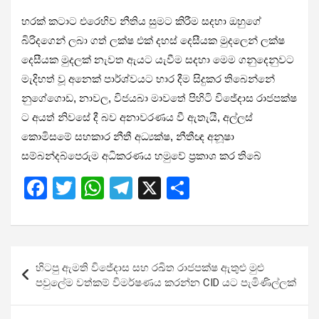
හරක් කටාට එරෙහිව නීතිය සුමට කිරීම සදහා ඔහුගේ
බිරිදගෙන් ලබා ගත් ලක්ෂ එක් දහස් දෙසීයක මුදලෙන් ලක්ෂ
දෙසීයක මුදලක් නැවත ඇයට යැවීම සදහා මෙම ගනුදෙනුවට
මැදිහත් වූ අනෙක් පාර්ශ්වයට භාර දීම සිදුකර තිබෙන්නේ
නුගේගොඩ, නාවල, විජයබා මාවතේ පිහිටි විජේදාස රාජපක්ෂ
ට අයත් නිවසේ දී බව අනාවරණය වී ඇතැයි, අල්ලස්
කොමිසමේ සහකාර නීතී අධ්‍යක්ෂ, නීතීඥ අනූෂා
සම්බන්දබ්පෙරුම අධිකරණය හමුවේ ප්‍රකාශ කර තිබේ
F
T
W
T
X
S
a
wi
h
el
h
ce
tt
at
e
ar
b
er
s
gr
e
Post
හිටපු ඇමති විජේදාස සහ රඛිත රාජපක්ෂ ඇතුළු මුළු
o
A
a
navigation
පවුලේම වත්කම් විමර්ෂණය කරන්න CID යට පැමිණිල්ලක්
o
p
m