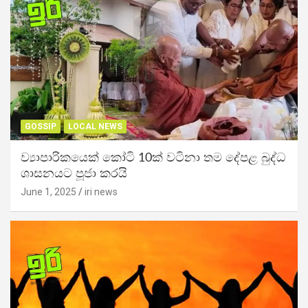
GOSSIP
LOCAL NEWS
ව්‍යාපාරිකයෙක් කෝටි 10ක් වටිනා තම දේපළ බුද්ධ
ශාසනයට පූජා කරයි
June 1, 2025
iri news