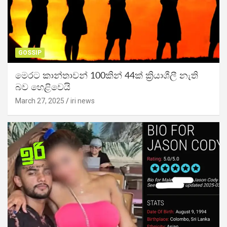
GOSSIP
මෙරට කාන්තාවන් 100කින් 44ක් ක්‍රියාශීලී නැති
බව හෙළිවෙයි
March 27, 2025
iri news