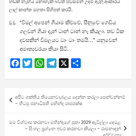
හඬක් නැඟිය නොහැකි බවත් පවසමින් උදම් ඇනූ ආකාරය
ලාල් කාන්ත මහතා සිහිපත් කරයි.
“විමල් අපෙන් ගියාම කිව්වේ, සීනුවේ ගෙඩිය
ගලවන් ගියා දැන් ටාන් ටාන් නෑ කියලා. තව ටික
දවසකින් විමලයට ටාං ටාං තමයි…” යනුවෙන්
අමාත්‍යවරයා කියා සිටී.
F
T
W
T
X
S
a
wi
h
el
h
ce
tt
at
e
ar
b
er
s
gr
e
Post
අපිට ශක්තිය තියෙනවා,බලය දෙන්න කරලා පෙන්වන්නම්
o
A
a
navigation
– හිටපු ජනාධිපති මහින්ද රාජපක්ෂ
o
p
m
k
p
මම විශ්වාස කරනවා මහින්දගේ පුතා 2029 ඇවිල්ලා දෙමළ
– සිංහල ප්‍රශ්නෙ ඉවර කරනවා කියලා – රාමනාදන්
අර්ච්චුනා