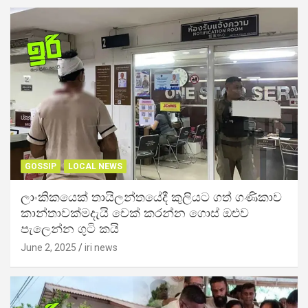
GOSSIP
LOCAL NEWS
ලාංකිකයෙක් තායිලන්තයේදී කුලියට ගත් ගණිකාව
කාන්තාවක්මදැයි චෙක් කරන්න ගොස් ඔළුව
පැලෙන්න ගුටි කයි
June 2, 2025
iri news