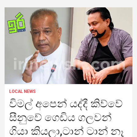
LOCAL NEWS
විමල් අපෙන් යද්දී කිව්වේ
සීනුවේ ගෙඩිය ගලවන්
ගියා කියලා,ටාන් ටාන් නෑ