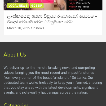
LOCAL NEWS
GOSSIP
ලාංකිකයෙකු අසභ්‍ය චිත්‍රපට රංගනයෙන් පෙරටම –
විදෙස් සමාගම් සමග ගිවිසුම්ගත වෙයි
March 18, 2025
iri news
About Us
We deliver up-to-the-minute breaking news and compelling
videos, bringing you the most recent and impactful stories
from every corner of the beautiful island of Sri Lanka. Our
dedicated team works tirelessly to keep you informed, ensuring
that you stay ahead with the latest developments, significant
events, and noteworthy happenings across the nation.
Categories