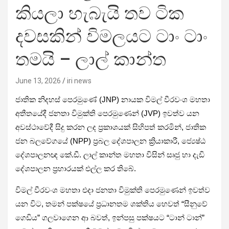
කියලා හැබැයි තව ටික
දවසකින් විමලයට ටාං ටාං
තමයි – ලාල් කාන්ත
June 13, 2026
iri news
ජාතික නිදහස් පෙරමුණේ (JNP) නායක විමල් වීරවංශ මහතා
අතීතයේදී ජනතා විමුක්ති පෙරමුණෙන් (JVP) ඉවත්ව යන
අවස්ථාවේදී සිදු කරන ලද ප්‍රකාශයක් සිහිපත් කරමින්, ජාතික
ජන බලවේගයේ (NPP) ප්‍රබල දේශපාලන ක්‍රියාකාරී, ජ්‍යෙෂ්ඨ
දේශපාලනඥ කේ.ඩී. ලාල් කාන්ත මහතා විසින් සෘජු හා දැඩි
දේශපාලන ප්‍රහාරයක් එල්ල කර තිබේ.
විමල් වීරවංශ මහතා එදා ජනතා විමුක්ති පෙරමුණෙන් ඉවත්ව
යන විට, තමන් පක්ෂයේ ප්‍රධානතම ශක්තිය හෙවත් “සීනුවේ
ගෙඩිය” ගලවාගෙන ආ බවත්, ඉන්පසු පක්ෂයට “ටාන් ටාන්”