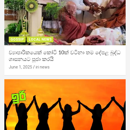
GOSSIP
LOCAL NEWS
ව්‍යාපාරිකයෙක් කෝටි 10ක් වටිනා තම දේපළ බුද්ධ
ශාසනයට පූජා කරයි
June 1, 2025
iri news