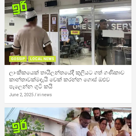
GOSSIP
LOCAL NEWS
ලාංකිකයෙක් තායිලන්තයේදී කුලියට ගත් ගණිකාව
කාන්තාවක්මදැයි චෙක් කරන්න ගොස් ඔළුව
පැලෙන්න ගුටි කයි
June 2, 2025
iri news