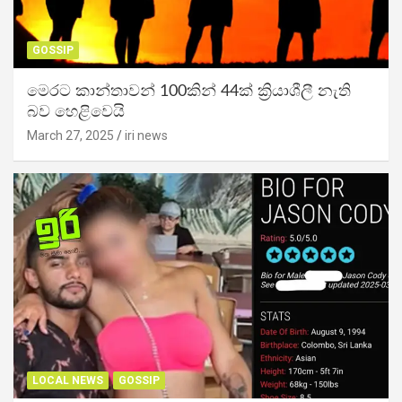
GOSSIP
මෙරට කාන්තාවන් 100කින් 44ක් ක්‍රියාශීලී නැති
බව හෙළිවෙයි
March 27, 2025
iri news
LOCAL NEWS
GOSSIP