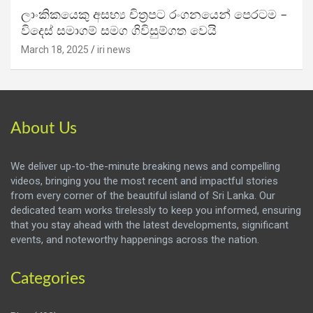
ලාංකිකයෙකු අසභ්‍ය චිත්‍රපට රංගනයෙන් පෙරටම –
විදෙස් සමාගම් සමග ගිවිසුම්ගත වෙයි
March 18, 2025
iri news
About Us
We deliver up-to-the-minute breaking news and compelling
videos, bringing you the most recent and impactful stories
from every corner of the beautiful island of Sri Lanka. Our
dedicated team works tirelessly to keep you informed, ensuring
that you stay ahead with the latest developments, significant
events, and noteworthy happenings across the nation.
Categories