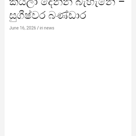
කියලා දෙන්න බැහැනේ –
සුගීෂ්වර බණ්ඩාර
June 16, 2026
iri news