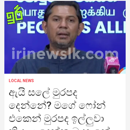
LOCAL NEWS
ඇයි සලේ මුරපද
දෙන්නේ? මගේ ෆෝන්
එකෙන් මුරපද ඉල්ලුවා