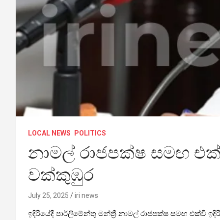
LOCAL NEWS
POLITICS
නාමල් රාජපක්ෂ සමඟ එක්ව
වක්කුඹුර
July 25, 2025
iri news
ඉදිරියේදී පාර්ලිමේන්තු මන්ත්‍රී නාමල් රාජපක්ෂ සමඟ එක්වී