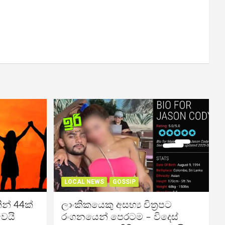
LOCAL NEWS
GOSSIP
න් 44ක්
ලාංකිකයෙකු අසභ්‍ය චිත්‍රපට
වෙයි
රංගනයෙන් පෙරටම – විදෙස්