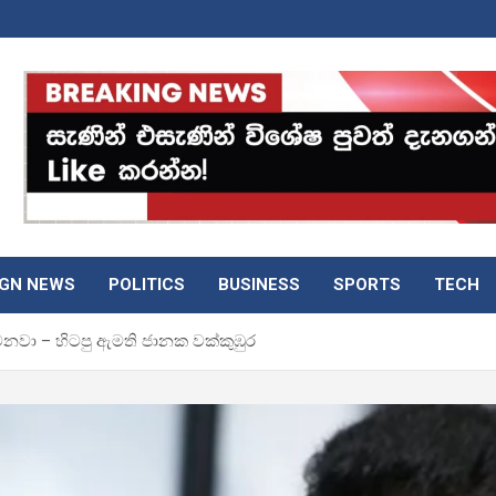
IGN NEWS
POLITICS
BUSINESS
SPORTS
TECH
ුවනවා – හිටපු ඇමති ජානක වක්කුඹුර