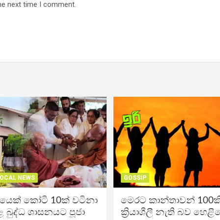
he next time I comment.
OCAL NEWS
GOSSIP
ිකයෙක් කෝටි 10ක් වටිනා
මෙරට කාන්තාවන් 100කි
 බුද්ධ ශාසනයට පූජා
ක්‍රියාශීලී නැති බව හෙළි