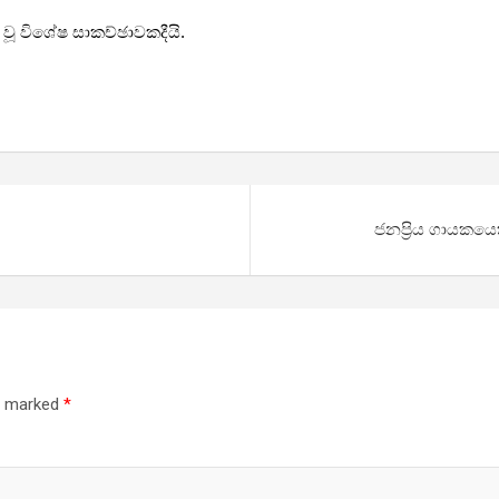
් වූ විශේෂ සාකච්ඡාවකදීයි.
ජනප්‍රිය ගායකය
re marked
*