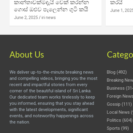
කාන්තාවක්මදැයි චෙක් කරන්න
කරයි
ගොස් ඔළුව පැලෙන්න ගුටි කයි
June 1, 202
June 2, 2025
iri news
About Us
Catego
We deliver up-to-the-minute breaking news
Blog
(492)
and compelling videos, bringing you the most
Breaking Ne
recent and impactful stories from every
Business
(31
corner of the beautiful island of Sri Lanka.
Foreign New
Our dedicated team works tirelessly to keep
you informed, ensuring that you stay ahead
Gossip
(111)
with the latest developments, significant
Local News
(
events, and noteworthy happenings across
Politics
(604)
the nation.
Sports
(99)