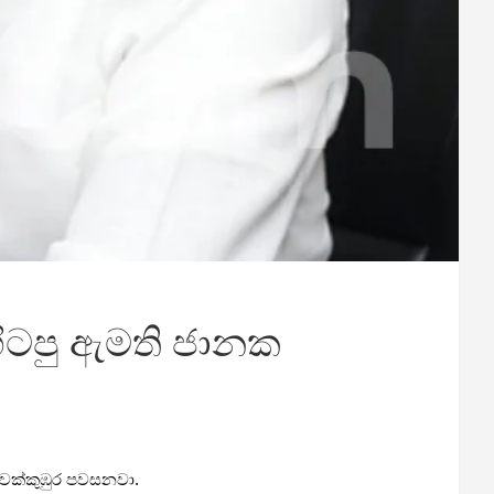
හිටපු ඇමති ජානක
ක වක්කුඹුර පවසනවා.