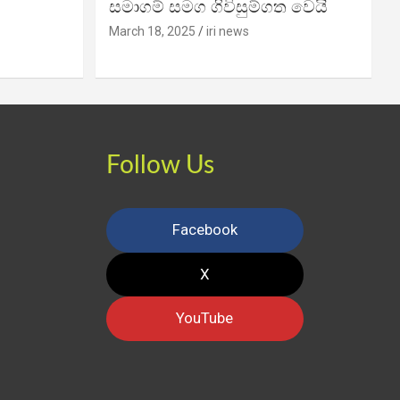
සමාගම් සමග ගිවිසුම්ගත වෙයි
March 18, 2025
iri news
Follow Us
Facebook
X
YouTube