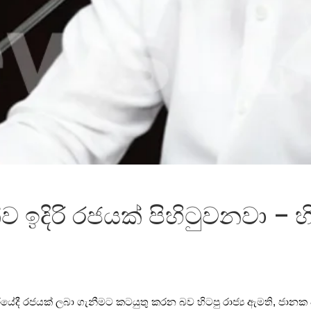
 ඉදිරි රජයක් පිහිටුවනවා – 
 ඉදිරියේදී රජයක් ලබා ගැනීමට කටයුතු කරන බව හිටපු රාජ්‍ය ඇමති, ජාන