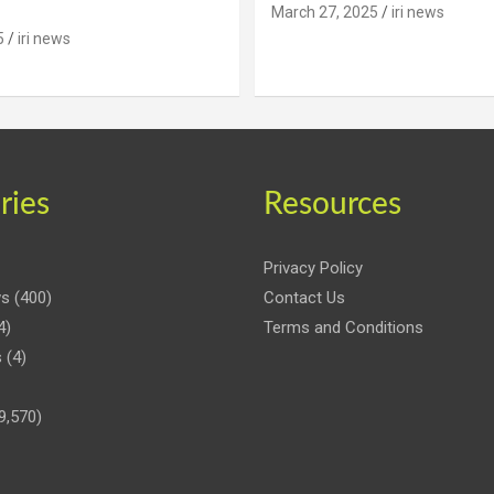
March 27, 2025
iri news
5
iri news
ries
Resources
Privacy Policy
ws
(400)
Contact Us
4)
Terms and Conditions
s
(4)
9,570)