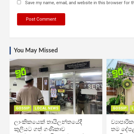
Save my name, email, and website in this browser for t
You May Missed
GOSSIP
LOCAL NEWS
GOSSIP
L
ලාංකිකයෙක් තායිලන්තයේදී
ව්‍යාපාර
කුලියට ගත් ගණිකාව
තම දේපළ