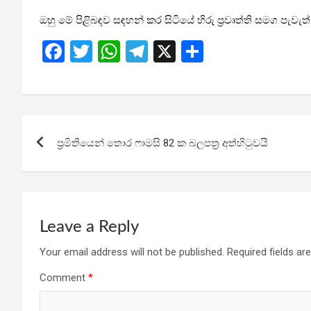
ඔහු මේ පිළිබඳව සඳහන් කර සිටියේ හිරු ප්‍රවෘත්ති සමග පැවැත
F
T
W
T
X
S
a
wi
h
el
h
ce
tt
at
e
ar
b
er
s
gr
e
Post
o
A
a
ප්‍රමිතියෙන් තොර ෆාමසි 82 ක බලපත්‍ර අත්හිටුවයි
navigation
o
p
m
k
p
Leave a Reply
Your email address will not be published.
Required fields a
Comment
*