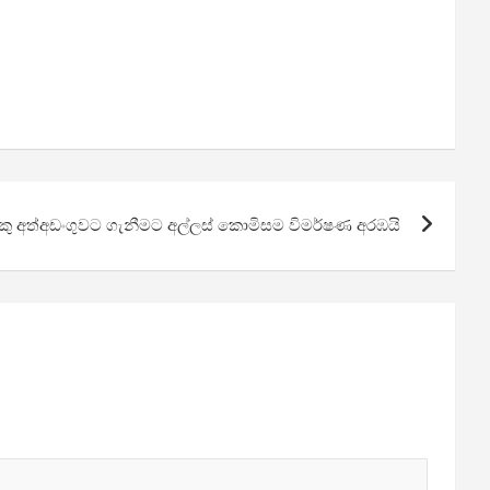
ෙකු අත්අඩංගුවට ගැනීමට අල්ලස් කොමිසම විමර්ෂණ අරඹයි