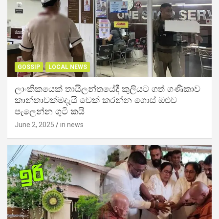
GOSSIP
LOCAL NEWS
ලාංකිකයෙක් තායිලන්තයේදී කුලියට ගත් ගණිකාව
කාන්තාවක්මදැයි චෙක් කරන්න ගොස් ඔළුව
පැලෙන්න ගුටි කයි
June 2, 2025
iri news