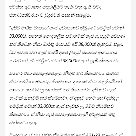
පවතින අවශ්‍යතා සපුරාලීමට හැකි වනු ඇති බවද
ජනාධිපතිවරයා වැඩිදුරටත් සඳහන් කළේය.
“අපිට මාර්තු මාසයේ ගෑස් අවශ්‍යතාව තිබුණේ මෙට්‍රික් ටොන්
33,000යි. එහෙත් පෞද්ගලික සමාගමක් ගෑස් සැපයුම අඩපණ
කර තිබෙන නිසා මාර්තු මාසයට අපි 38,000ක් ඇනවුම් කළා.
ඊට අවශ්‍ය වන ගෑස් තමයි අපේ ලිට්‍රෝ සමාගම ආනයනය
කරන්නේ. ඒ මෙට්‍රික් ටොන් 38,000ම දැන් ලැබී තිබෙනවා.
සමහර ඒවා වෙළෙඳපොළට නිකුත් කර තිබෙනවා. සමහර
ඒවා දේශීය ගබඩාවල තිබෙනවා. අනෙක් ඒවා මාලදිවයිනේ
පාවෙන ගබඩාවල තැන්පත් කර තිබෙනවා. අපි තව ගෑස්
නැවක් ඇනවුම් කර තිබෙනවා. ඒ අනුව හෙට හෝ අනිද්දා
මෙට්‍රික් ටොන් 33,000ක ගෑස් නැවක් ලැබීමට නියමිතව
තිබෙනවා. ඒ නිසා ගෑස් වෙළෙඳපොළෙහි අර්බුදයක් මතු
වන්නේ නැහැ.
ඊළඟට ගෑස් සපයන්න තිබෙන්නේ අප්‍රේල් 21-23 කාලයේ. ඒ