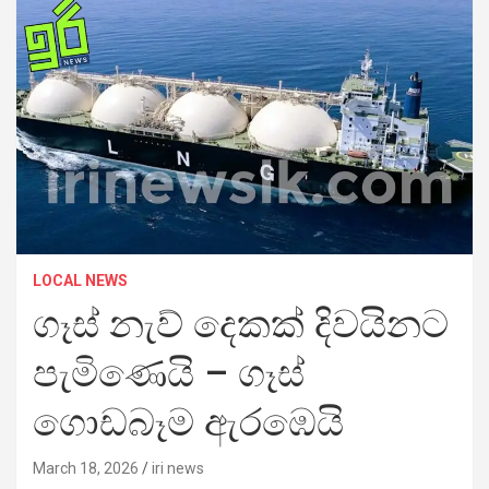
LOCAL NEWS
ගෑස් නැව් දෙකක් දිවයිනට
පැමිණෙයි – ගෑස්
ගොඩබෑම ඇරඹෙයි
March 18, 2026
iri news