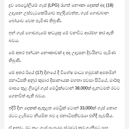
ද්‍රව පෙට්‍රෝලියම් ගෑස් (LPG) රැගත් නෞකා දෙකක් අද (18)
උදෑසන උස්වැටකෙයියාව තල්දියවත්ත, ගෑස් ගොඩබාන
බෝයාව වෙත පැමිණ තිබුණි.
ඉන් ගෑස් ගොඩබෑමේ කටයුතු මේ වනවිට ආරම්භ කර ඇති
බවය.
මේ අතර ඉන්ධන නෞකාවක් ද අද උදෑසන දිවයිනට පැමිණ
තිබුණි.
මේ අතර ඊයේ (17) දිනයේ දී විශේෂ මාධ්‍ය හමුවක් අමතමින්
ජනාධිපති අනුර කුමාර දිසානායක මහතා පවසා සිටියේ, මාර්තු
මාසය තුළ ලිට්‍රෝ ගෑස් මෙට්‍රික්ටොන් 38,000ක් දැනටමත් රටට
ගෙනවිත් ඇති බවය.
ඉදිරි දින දෙකක් ඇතුළත මෙට්‍රික් ටොන් 33,000ක් ගෑස් තොග
රටට ලැබීමට නියමිත බව ද ජනාධිපතිවරයා එහිදී පැවසීය.
ඒ අනුව, රට තුළ ගෑස් සැපයුම ස්ථාවර කර ගැනීමට සහ