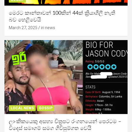
මෙරට කාන්තාවන් 100කින් 44ක් ක්‍රියාශීලී නැති
බව හෙළිවෙයි
March 27, 2025
iri news
LOCAL NEWS
GOSSIP
ලාංකිකයෙකු අසභ්‍ය චිත්‍රපට රංගනයෙන් පෙරටම –
විදෙස් සමාගම් සමග ගිවිසුම්ගත වෙයි