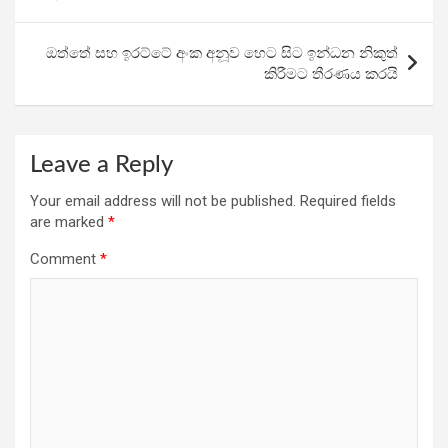
o
p
m
k
p
ඔත්තේ සහ ඉරට්ටේ අංක අනූව හෙට සිට ඉන්ධන නිකුත්
කිරීමට තීරණය කරයි
Leave a Reply
Your email address will not be published.
Required fields
are marked
*
Comment
*