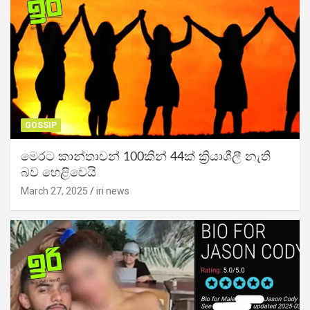
GOSSIP
මෙරට කාන්තාවන් 100කින් 44ක් ක්‍රියාශීලී නැති
බව හෙළිවෙයි
March 27, 2025
iri news