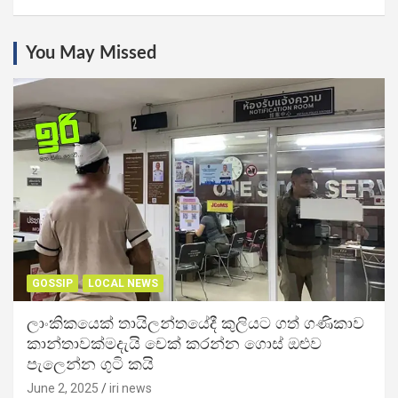
You May Missed
GOSSIP
LOCAL NEWS
ලාංකිකයෙක් තායිලන්තයේදී කුලියට ගත් ගණිකාව
කාන්තාවක්මදැයි චෙක් කරන්න ගොස් ඔළුව
පැලෙන්න ගුටි කයි
June 2, 2025
iri news