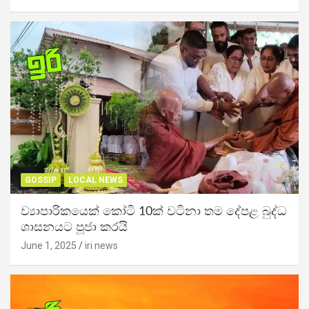
GOSSIP
LOCAL NEWS
ව්‍යාපාරිකයෙක් කෝටි 10ක් වටිනා තම දේපළ බුද්ධ
ශාසනයට පූජා කරයි
June 1, 2025
iri news