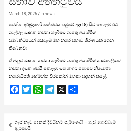
සභාව අත්හිටුවයි
March 18, 2026
iri news
පවතින අර්බුදකාරී තත්ත්වය හමුවේ අද(18) සිට කොළඹ රථ
ගාල්වල වාහන නවතා තැබීමේ ගාස්තු අය කිරීම
සම්බන්ධයෙන් කොළඹ මහ නගර සභාව තීරණයක් ගෙන
තිබෙනවා
ඒ අනුව වාහන නවතා තැබීමේ ගාස්තු අය කිරීම තාවකාලිකව
නවතා දමන බවයි කොළඹ මහ නගර සභාවේ නියෝජ්‍ය
නගරාධිපති හේමන්ත වීරකෝන් මහතා සඳහන් කළේ.
F
T
W
T
X
S
a
wi
h
el
h
ce
tt
at
e
ar
b
er
s
gr
e
Post
ගෑස් නැව් දෙකක් දිවයිනට පැමිණෙයි – ගෑස් ගොඩබෑම
o
A
a
navigation
ඇරඹෙයි