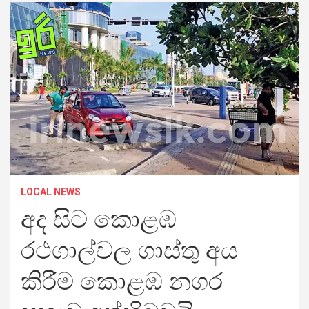
LOCAL NEWS
අද සිට කොළඹ
රථගාල්වල ගාස්තු අය
කිරීම කොළඹ නගර