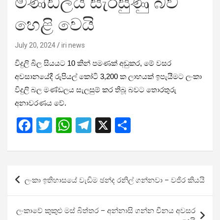
මණ්ඩලය සැරසුණු බව
හෙළි වෙයි
July 20, 2024
iri news
විදුලි බිල සියයට 10 කින් පමණක් අඩුකර, මේ වසර
අවසානයේදී රුපියල් කෝටි 3,200 ක ලාභයක් ඉපැයීමට ලංකා
විදුලි බල මණ්ඩලය සැලසුම් කර තිබූ බවට තොරතුරු
අනාවරණය වේ.
F
T
W
T
X
S
a
wi
h
el
h
ce
tt
at
e
ar
b
er
s
gr
e
Post
ලංකා ඉතිහාසයේ වැඩිම ඡන්ද රනිල් ගන්නවා – වජිර කියයි
o
A
a
navigation
o
p
m
ලංකාවේ කුකුළු මස් බිත්තර – අන්නා­සි­ ගන්න චීනය අවසර
k
p