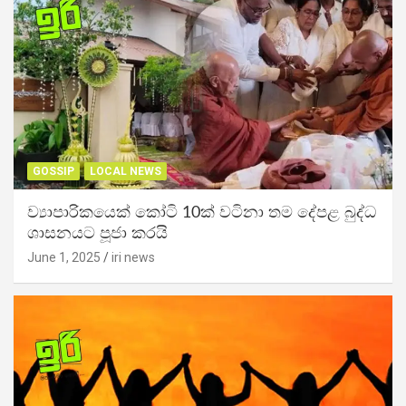
GOSSIP
LOCAL NEWS
ව්‍යාපාරිකයෙක් කෝටි 10ක් වටිනා තම දේපළ බුද්ධ
ශාසනයට පූජා කරයි
June 1, 2025
iri news