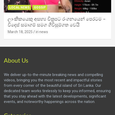
LOCAL NEWS
GOSSIP
ලාංකිකයෙකු අසභ්‍ය චිත්‍රපට රංගනයෙන් පෙරටම –
විදෙස් සමාගම් සමග ගිවිසුම්ගත වෙයි
March 18, 2025
iri news
About Us
We deliver up-to-the-minute breaking news and compelling
videos, bringing you the most recent and impactful stories
from every corner of the beautiful island of Sri Lanka. Our
dedicated team works tirelessly to keep you informed, ensuring
that you stay ahead with the latest developments, significant
events, and noteworthy happenings across the nation.