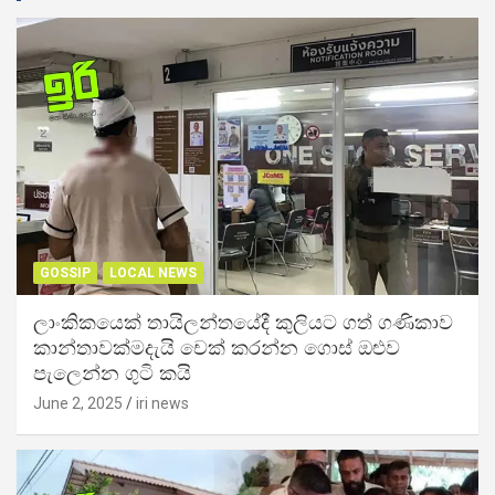
GOSSIP
LOCAL NEWS
ලාංකිකයෙක් තායිලන්තයේදී කුලියට ගත් ගණිකාව
කාන්තාවක්මදැයි චෙක් කරන්න ගොස් ඔළුව
පැලෙන්න ගුටි කයි
June 2, 2025
iri news