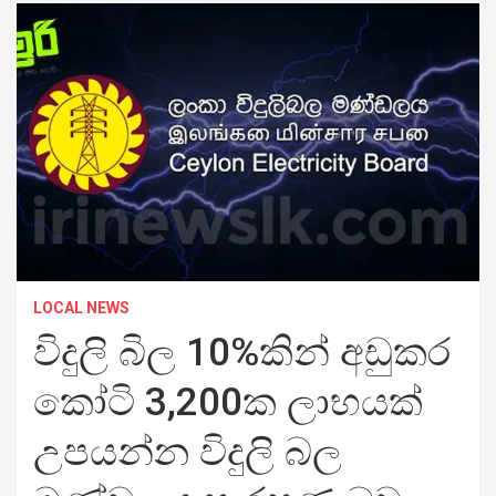
LOCAL NEWS
විදුලි බිල 10%කින් අඩුකර
කෝටි 3,200ක ලාභයක්
උපයන්න විදුලි බල