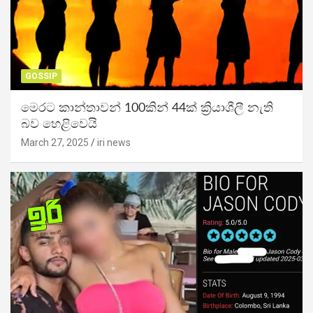
GOSSIP
මෙරට කාන්තාවන් 100කින් 44ක් ක්‍රියාශීලී නැති
බව හෙළිවෙයි
March 27, 2025
iri news