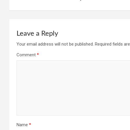
o
p
m
k
p
Leave a Reply
Your email address will not be published.
Required fields a
Comment
*
Name
*