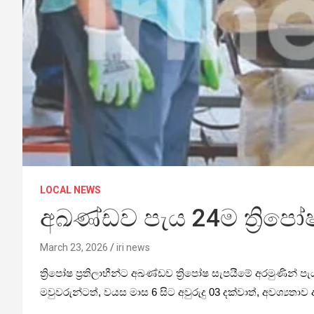
LOCAL NEWS
අඛණ්ඩව පැය 24ම ත්‍රිපෝෂ
March 23, 2026
iri news
ත්‍රිපෝෂ ප්‍රති­ලා­භීන්ට අඛ­ණ්ඩව ත්‍රිපෝෂ සැප­යීමේ අර­මු­ණ
මවු­ව­රු­න්ටත්, වයස මාස 6 සිට අවු­රුදු 03 දක්වාත්, අව­ශ්‍ය­තාව 