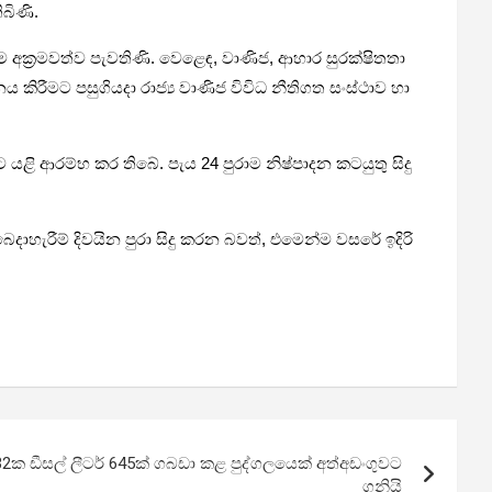
ිබිණි.
ම අක්‍ර­ම­වත්ව පැව­තිණි. වෙළෙඳ, වාණිජ, ආහාර සුර­ක්ෂි­තතා
ය කිරී­මට පසු­ගි­යදා රාජ්‍ය වාණිජ විවිධ නීති­ගත සංස්ථාව හා
 විට යළි ආරම්භ කර තිබේ. පැය 24 පුරාම නිෂ්පා­දන කට­යුතු සිදු
ා­හැ­රීම් දිව­යින පුරා සිදු කරන බවත්, එමෙන්ම වසරේ ඉදිරි
32ක ඩීසල් ලීටර් 645ක් ගබඩා කළ පුද්ගලයෙක් අත්අඩංගුවට
ගනියි