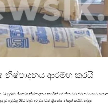
 නිෂ්පා­ද­නය ආරම්භ කරයි
ින් පැය 24 පුරාම ත්‍රිපෝෂ නිෂ්පා­ද­නය කර­මින් පව­තින බව එම සමා­ගමේ ස
අනුව අවු­රුදු 03ට වැඩි දරු­ව­න්ටත් ත්‍රිපෝෂ නිකුත් කරයි. නමුත්