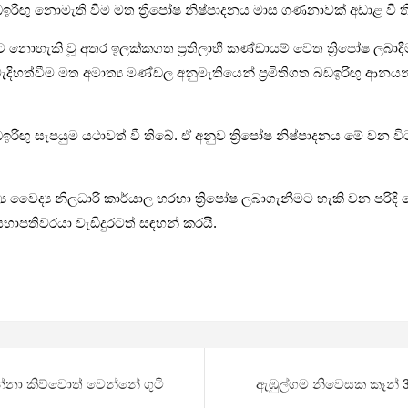
ති­ගත බඩ­ඉ­රිඟු නොමැති වීම මත ත්‍රිපෝෂ නිෂ්පා­ද­නය මාස ගණ­නා­වක් අඩාළ වී ත
ට නොහැකි වූ අතර ඉල­ක්ක­ගත ප්‍රති­ලාභී කණ්ඩා­යම් වෙත ත්‍රිපෝෂ ලබා­දී
­ත්වීම මත අමාත්‍ය මණ්ඩල අනු­මැ­ති­යෙන් ප්‍රමි­ති­ගත බඩ­ඉ­රිඟු ආන­ය­න
ගත බඩ­ඉ­රිඟු සැප­යුම යථා­වත් වී තිබේ. ඒ අනුව ත්‍රිපෝෂ නිෂ්පා­ද­නය මේ වන
ද්‍ය නිල­ධාරි කාර්යාල හරහා ත්‍රිපෝෂ ලබා­ගැ­නී­මට හැකි වන පරිදි බෙද
­ප­ති­ව­රයා වැඩි­දු­ර­ටත් සඳ­හන් කරයි.
න්නා කිව්වොත් වෙන්නේ ගුටි
ඇඹු­ල්ගම නිවෙ­ස­ක කෑන් 