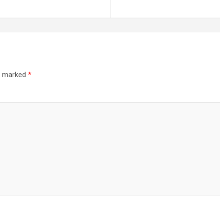
re marked
*