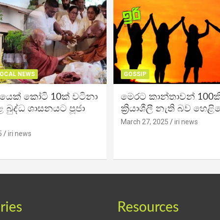
OCAL NEWS
GOSSIP
ිකයෙක් කෝටි 10ක් වටිනා
මෙරට කාන්තාවන් 100කි
 බුද්ධ ශාසනයට පූජා
ක්‍රියාශීලී නැති බව හෙළි
March 27, 2025
iri news
5
iri news
ries
Resources