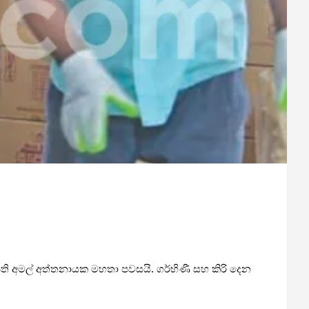
භා­පති අමල් අත්ත­නා­යක මහතා පව­සයි. ගර්භිණී සහ කිරි දෙන