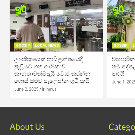
GOSSIP
LOCAL NEWS
GOSSIP
L
ලාංකිකයෙක් තායිලන්තයේදී
ව්‍යාපාර
කුලියට ගත් ගණිකාව
තම දේපළ
කාන්තාවක්මදැයි චෙක් කරන්න
කරයි
ගොස් ඔළුව පැලෙන්න ගුටි කයි
June 1, 202
June 2, 2025
iri news
About Us
Catego