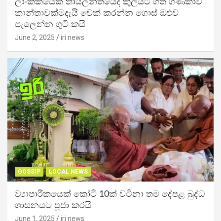
ලාංකිකයෙක් තායිලන්තයේදී කුලියට ගත් ගණිකාව
කාන්තාවක්මදැයි චෙක් කරන්න ගොස් ඔළුව
පැලෙන්න ගුටි කයි
June 2, 2025
iri news
GOSSIP
LOCAL NEWS
ව්‍යාපාරිකයෙක් කෝටි 10ක් වටිනා තම දේපළ බුද්ධ
ශාසනයට පූජා කරයි
June 1, 2025
iri news