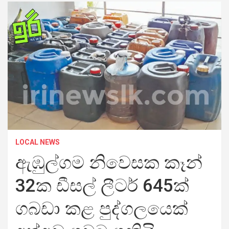
LOCAL NEWS
ඇඹු­ල්ගම නිවෙ­ස­ක කෑන්
32ක ඩීසල් ලීටර් 645ක්
ගබඩා කළ පුද්ගලයෙක්