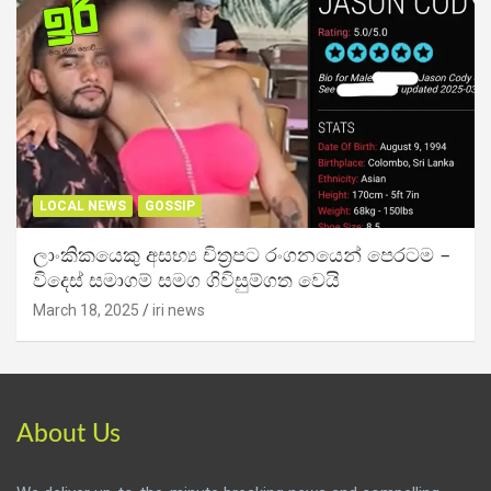
LOCAL NEWS
GOSSIP
ලාංකිකයෙකු අසභ්‍ය චිත්‍රපට රංගනයෙන් පෙරටම –
විදෙස් සමාගම් සමග ගිවිසුම්ගත වෙයි
March 18, 2025
iri news
About Us