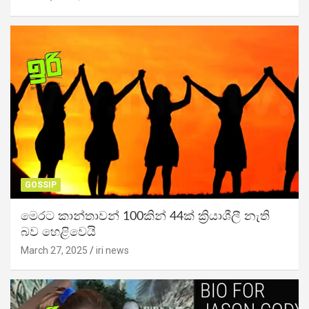
GOSSIP
මෙරට කාන්තාවන් 100කින් 44ක් ක්‍රියාශීලී නැති
බව හෙළිවෙයි
March 27, 2025
iri news