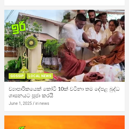
GOSSIP
LOCAL NEWS
ව්‍යාපාරිකයෙක් කෝටි 10ක් වටිනා තම දේපළ බුද්ධ
ශාසනයට පූජා කරයි
June 1, 2025
iri news