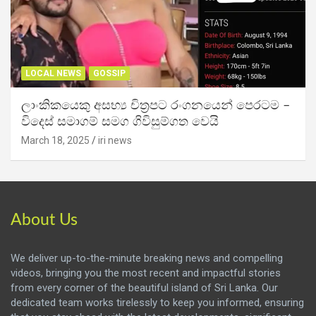
LOCAL NEWS
GOSSIP
ලාංකිකයෙකු අසභ්‍ය චිත්‍රපට රංගනයෙන් පෙරටම –
විදෙස් සමාගම් සමග ගිවිසුම්ගත වෙයි
March 18, 2025
iri news
About Us
We deliver up-to-the-minute breaking news and compelling
videos, bringing you the most recent and impactful stories
from every corner of the beautiful island of Sri Lanka. Our
dedicated team works tirelessly to keep you informed, ensuring