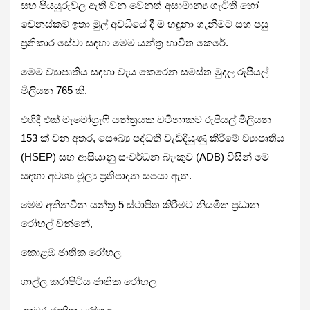
සහ පියයුරුවල ඇති වන වෙනත් අසාමාන්‍ය ගැටිති හෝ
වෙනස්කම් ඉතා මුල් අවධියේ දී ම හඳුනා ගැනීමට සහ පසු
ප්‍රතිකාර සේවා සඳහා මෙම යන්ත්‍ර භාවිත කෙරේ.
මෙම ව්‍යාපෘතිය සඳහා වැය කෙරෙන සමස්ත මුදල රුපියල්
මිලියන 765 කි.
එහිදී එක් මැමෝග්‍රැෆි යන්ත්‍රයක වටිනාකම රුපියල් මිලියන
153 ක් වන අතර, සෞඛ්‍ය පද්ධති වැඩිදියුණු කිරීමේ ව්‍යාපෘතිය
(HSEP) සහ ආසියානු සංවර්ධන බැංකුව (ADB) විසින් මේ
සඳහා අවශ්‍ය මූල්‍ය ප්‍රතිපාදන සපයා ඇත.
මෙම අතිනවීන යන්ත්‍ර 5 ස්ථාපිත කිරීමට නියමිත ප්‍රධාන
රෝහල් වන්නේ,
කොළඹ ජාතික රෝහල
ගාල්ල කරාපිටිය ජාතික රෝහල