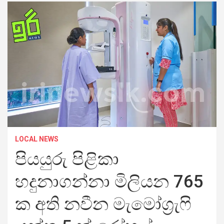
LOCAL NEWS
පියයුරු පිළිකා
හදුනාගන්නා මිලියන 765
ක අති නවීන මැමෝග්‍රැෆි