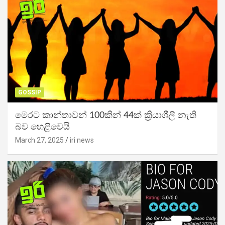
GOSSIP
මෙරට කාන්තාවන් 100කින් 44ක් ක්‍රියාශීලී නැති
බව හෙළිවෙයි
March 27, 2025
iri news