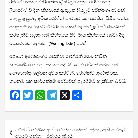
රජයේ සෞඛ්‍ය මාර්ගෝපදේශවලට අනුව රෝගියෙකු
ලියාපදිංචි වී දින කිහිපයක් ඇතුළත සියලුම පරීක්ෂණ අවසන්
කළ යුතු වුවද, අධික රෝගීන් සංඛ්‍යාව සහ පවතින සීමිත යන්ත්‍ර
පහසුකම් හේතුවෙන් වර්තමානයේ මැමෝග්‍රැෆි පරීක්ෂණයක්
කරගැනීම සඳහා සති කිහිපයක සිට මාස කිහිපයක් දක්වා දිගු
පොරොත්තු ලේඛන (Waiting lists) පවතී.
සෞඛ්‍ය අමාත්‍යාංශය පෙන්වා දෙන්නේ මෙම නවීන
තාක්ෂණික යන්ත්‍ර සෞඛ්‍ය පද්ධතියට එක්වීමත් සමඟ එම
පොරොත්තු ලේඛන අවම කරමින්, රෝගීන්ට ගුණාත්මක,
කඩිනම් සහ කාර්යක්ෂම සේවාවක් සැපයීමට හැකිවන බවයි.
F
T
W
T
X
S
a
wi
h
el
h
ce
tt
at
e
ar
b
er
s
gr
e
Post
ධර්මාධිකරණය ඇති කරන්න යන්නේ දේපල ඇති පන්සල්
o
A
a
navigation
රජයට ගන්න – එජාපය කියයි