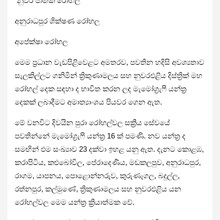
නුවර ජාතික රෝහල
අනුරාධපුර ශික්ෂණ රෝහල
අපේක්ෂා රෝහල
මෙම ප්‍රධාන වැඩපිළිවෙළට අමතරව, පවතින හදිසි අවශ්‍යතාව
සැලකිල්ලට ගනිමින් ත්‍රිකුණාමලය සහ නුවරඑළිය දිස්ත්‍රික් මහ
රෝහල් දෙක සඳහා ද භාවිත කරන ලද මැමෝග්‍රැෆි යන්ත්‍ර
දෙකක් ලබාදීමට අමාත්‍යාංශය පියවර ගෙන ඇත.
මේ වනවිට දිවයින පුරා රෝහල්වල සක්‍රීය සේවයේ
පවතින්නේ මැමෝග්‍රැෆි යන්ත්‍ර 16 ක් පමණි. නව යන්ත්‍ර ද
සමඟින් එම සංඛ්‍යාව 23 දක්වා ඉහළ යනු ඇත. දැනට කොළඹ,
කරාපිටිය, කළුබෝවිල, පේරාදෙණිය, මඩකලපුව, අනුරාධපුර,
රාගම, යාපනය, පොළොන්නරුව, කුරුණෑගල, බදුල්ල,
රත්නපුර, කල්මුණේ, ත්‍රිකුණාමලය සහ නුවරඑළිය යන
රෝහල්වල මෙම යන්ත්‍ර ක්‍රියාත්මක වේ.