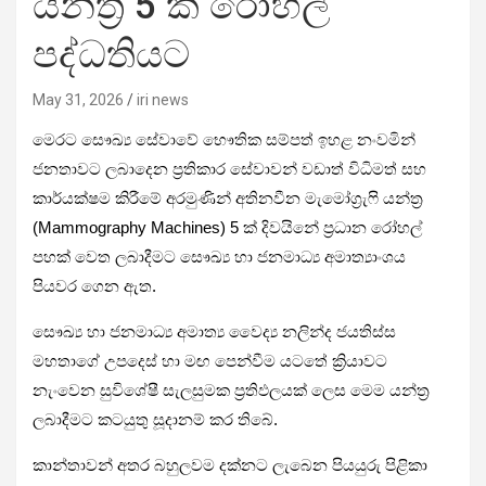
යන්ත්‍ර 5 ක් රෝහල්
පද්ධතියට
May 31, 2026
iri news
මෙරට සෞඛ්‍ය සේවාවේ භෞතික සම්පත් ඉහළ නංවමින්
ජනතාවට ලබාදෙන ප්‍රතිකාර සේවාවන් වඩාත් විධිමත් සහ
කාර්යක්ෂම කිරීමේ අරමුණින් අතිනවීන මැමෝග්‍රැෆි යන්ත්‍ර
(Mammography Machines) 5 ක් දිවයිනේ ප්‍රධාන රෝහල්
පහක් වෙත ලබාදීමට සෞඛ්‍ය හා ජනමාධ්‍ය අමාත්‍යාංශය
පියවර ගෙන ඇත.
සෞඛ්‍ය හා ජනමාධ්‍ය අමාත්‍ය වෛද්‍ය නලින්ද ජයතිස්ස
මහතාගේ උපදෙස් හා මඟ පෙන්වීම යටතේ ක්‍රියාවට
නැංවෙන සුවිශේෂී සැලසුමක ප්‍රතිඵලයක් ලෙස මෙම යන්ත්‍ර
ලබාදීමට කටයුතු සූදානම් කර තිබේ.
කාන්තාවන් අතර බහුලවම දක්නට ලැබෙන පියයුරු පිළිකා