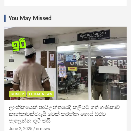
You May Missed
GOSSIP
LOCAL NEWS
ලාංකිකයෙක් තායිලන්තයේදී කුලියට ගත් ගණිකාව
කාන්තාවක්මදැයි චෙක් කරන්න ගොස් ඔළුව
පැලෙන්න ගුටි කයි
June 2, 2025
iri news