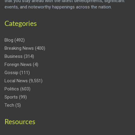
that you stay ahead with the latest developments, significant
events, and noteworthy happenings across the nation.
Categories
Blog
(492)
Breaking News
(400)
Business
(314)
Foreign News
(4)
Gossip
(111)
Local News
(9,551)
Politics
(603)
Sports
(99)
Tech
(5)
Resources